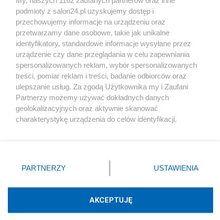
podmioty z salon24.pl uzyskujemy dostęp i
Społeczeństwo
przechowujemy informacje na urządzeniu oraz
przetwarzamy dane osobowe, takie jak unikalne
Kultura
identyfikatory, standardowe informacje wysyłane przez
urządzenie czy dane przeglądania w celu zapewniania
spersonalizowanych reklam, wybór spersonalizowanych
treści, pomiar reklam i treści, badanie odbiorców oraz
ulepszanie usług. Za zgodą Użytkownika my i Zaufani
X
Facebook
Instagram
Youtube
Partnerzy możemy używać dokładnych danych
geolokalizacyjnych oraz aktywnie skanować
charakterystykę urządzenia do celów identyfikacji.
Web Content Media sp. z o. o. © 2022
Ponieważ cenimy Twoją prywatność, prosimy o zgodę na
korzystanie z tych technologii poprzez kliknięcie
„Akceptuję”. Zgoda jest dobrowolna i zawsze możesz ją
Pomoc
O nas
Praca
Reklama
Kontakt
zmienić/wycofać klikając przycisk ustawień prywatności
PARTNERZY
USTAWIENIA
znajdujący się w lewym dolnym rogu strony
. Niektóre
rodzaje przetwarzania danych nie wymagają zgody
użytkownika, ale masz prawo sprzeciwić się takiemu
AKCEPTUJĘ
przetwarzaniu. Preferencje będą miały zastosowania tylko
Technologię dostarcza:
W3media.pl
na tej witrynie.