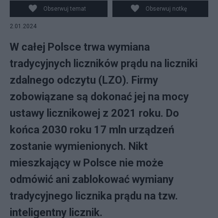
prądu na liczniki zdalnego odczytu (LZO).
Obserwuj temat
Obserwuj notkę
2.01.2024
W całej Polsce trwa wymiana
tradycyjnych liczników prądu na liczniki
zdalnego odczytu (LZO). Firmy
zobowiązane są dokonać jej na mocy
ustawy licznikowej z 2021 roku. Do
końca 2030 roku 17 mln urządzeń
zostanie wymienionych. Nikt
mieszkający w Polsce nie może
odmówić ani zablokować wymiany
tradycyjnego licznika prądu na tzw.
inteligentny licznik.