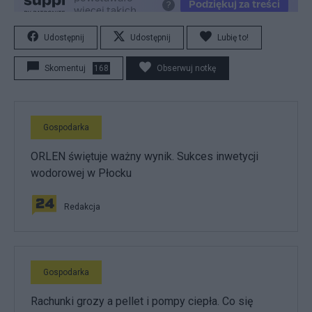
Udostępnij
Udostępnij
Lubię to!
Skomentuj
168
Obserwuj notkę
Gospodarka
ORLEN świętuje ważny wynik. Sukces inwetycji
wodorowej w Płocku
Redakcja
Gospodarka
Rachunki grozy a pellet i pompy ciepła. Co się