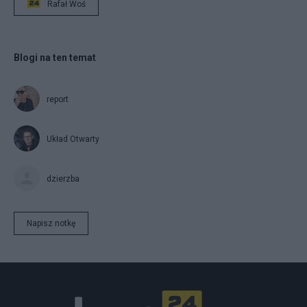
Rafał Woś
Blogi na ten temat
report
Układ Otwarty
dzierzba
Napisz notkę