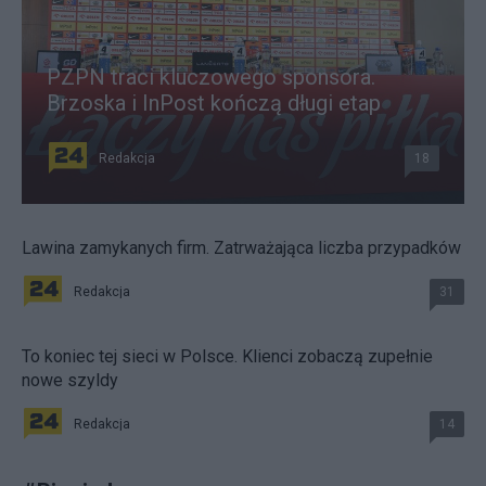
PZPN traci kluczowego sponsora.
Brzoska i InPost kończą długi etap
Redakcja
18
Lawina zamykanych firm. Zatrważająca liczba przypadków
Redakcja
31
To koniec tej sieci w Polsce. Klienci zobaczą zupełnie
nowe szyldy
Redakcja
14