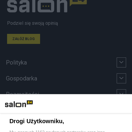
Podziel się swoją opinią
ZAŁÓŻ BLOG
Polityka
Gospodarka
Rozmaitości
Technologie
Drogi Użytkowniku,
Sport
My, naszych 1162 zaufanych partnerów oraz inne