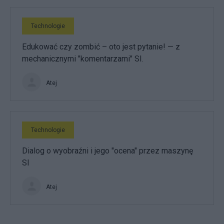
Technologie
Edukować czy zombić – oto jest pytanie! — z
mechanicznymi "komentarzami" SI.
Atej
Technologie
Dialog o wyobraźni i jego "ocena" przez maszynę
SI
Atej