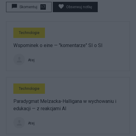
Skomentuj
17
Obserwuj notkę
Technologie
Wspominek o eine — "komentarze" SI o SI
Atej
Technologie
Paradygmat Melzacka-Halligana w wychowaniu i
edukacji — z reakcjami AI
Atej