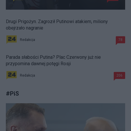
Drugi Prigożyn. Zagroził Putinowi atakiem, miliony
obejrzało nagranie
Redakcja
78
Parada słabości Putina? Plac Czerwony już nie
przypomina dawnej potęgi Rosji
Redakcja
206
#
PiS