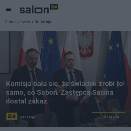
Strona główna
Redakcja
Komisja bała się, że świadek zrobi to
samo, co Soboń. Zastępca Sasina
dostał zakaz
Redakcja
SEJM I SENAT
fot. PAP/Radek Pietruszka