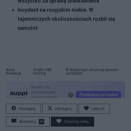
Wszystko za sprawą ułaskawienia
Incydent na rosyjskim niebie. W
tajemniczych okolicznościach rozbił się
samolot
Autor:
Źródło: PAP,
© Artykuł jest chroniony prawem
Redakcja
tvn24.pl
autorskim.
Udostępnij
Udostępnij
Lubię to!
Skomentuj
49
Obserwuj notkę