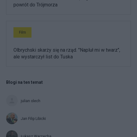
powrót do Trójmorza
Film
Olbrychski skarży się na rząd. "Napluł mi w twarz",
ale wystarczył list do Tuska
Blogi na ten temat
julian olech
Jan Filip Libicki
Łukasz Warzecha