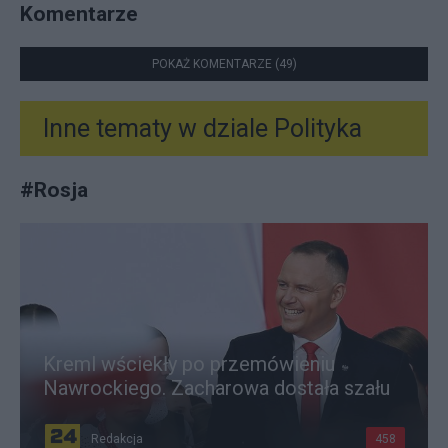
Komentarze
POKAŻ KOMENTARZE (49)
Inne tematy w dziale
Polityka
#
Rosja
Kreml wściekły po przemówieniu
Nawrockiego. Zacharowa dostała szału
Redakcja
458