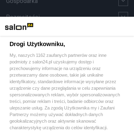
Gospodarka
Rozmaitości
Technologie
Drogi Użytkowniku,
Sport
My, naszych 1162 zaufanych partnerów oraz inne
podmioty z salon24.pl uzyskujemy dostęp i
Społeczeństwo
przechowujemy informacje na urządzeniu oraz
przetwarzamy dane osobowe, takie jak unikalne
Kultura
identyfikatory, standardowe informacje wysyłane przez
urządzenie czy dane przeglądania w celu zapewniania
spersonalizowanych reklam, wybór spersonalizowanych
treści, pomiar reklam i treści, badanie odbiorców oraz
ulepszanie usług. Za zgodą Użytkownika my i Zaufani
X
Facebook
Instagram
Youtube
Partnerzy możemy używać dokładnych danych
geolokalizacyjnych oraz aktywnie skanować
charakterystykę urządzenia do celów identyfikacji.