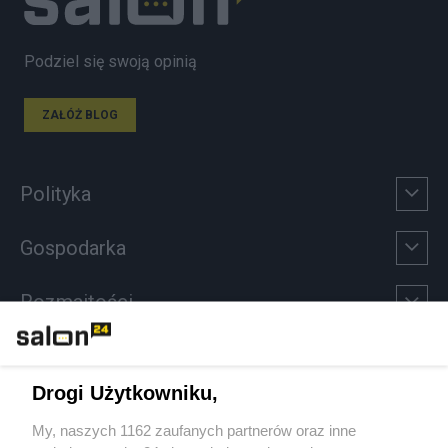
Podziel się swoją opinią
ZAŁÓŻ BLOG
Polityka
Gospodarka
Rozmaitości
Technologie
Drogi Użytkowniku,
Sport
My, naszych 1162 zaufanych partnerów oraz inne