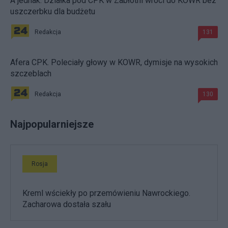
A jednak. Działka pod CPK w Zabłotni wróci do KOWR bez
uszczerbku dla budżetu
Redakcja
131
Afera CPK. Poleciały głowy w KOWR, dymisje na wysokich
szczeblach
Redakcja
130
Najpopularniejsze
Rosja
Kreml wściekły po przemówieniu Nawrockiego.
Zacharowa dostała szału