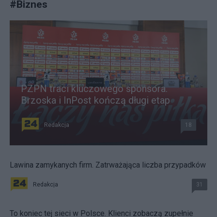
#
Biznes
PZPN traci kluczowego sponsora.
Brzoska i InPost kończą długi etap
Redakcja
18
Lawina zamykanych firm. Zatrważająca liczba przypadków
Redakcja
31
To koniec tej sieci w Polsce. Klienci zobaczą zupełnie