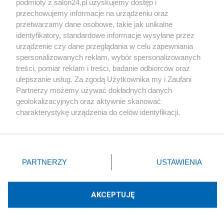
podmioty z salon24.pl uzyskujemy dostęp i
Społeczeństwo
przechowujemy informacje na urządzeniu oraz
przetwarzamy dane osobowe, takie jak unikalne
Kultura
identyfikatory, standardowe informacje wysyłane przez
urządzenie czy dane przeglądania w celu zapewniania
spersonalizowanych reklam, wybór spersonalizowanych
treści, pomiar reklam i treści, badanie odbiorców oraz
ulepszanie usług. Za zgodą Użytkownika my i Zaufani
X
Facebook
Instagram
Youtube
Partnerzy możemy używać dokładnych danych
geolokalizacyjnych oraz aktywnie skanować
charakterystykę urządzenia do celów identyfikacji.
Web Content Media sp. z o. o. © 2022
Ponieważ cenimy Twoją prywatność, prosimy o zgodę na
korzystanie z tych technologii poprzez kliknięcie
„Akceptuję”. Zgoda jest dobrowolna i zawsze możesz ją
Pomoc
O nas
Praca
Reklama
Kontakt
zmienić/wycofać klikając przycisk ustawień prywatności
PARTNERZY
USTAWIENIA
znajdujący się w lewym dolnym rogu strony
. Niektóre
rodzaje przetwarzania danych nie wymagają zgody
użytkownika, ale masz prawo sprzeciwić się takiemu
AKCEPTUJĘ
przetwarzaniu. Preferencje będą miały zastosowania tylko
Technologię dostarcza:
W3media.pl
na tej witrynie.