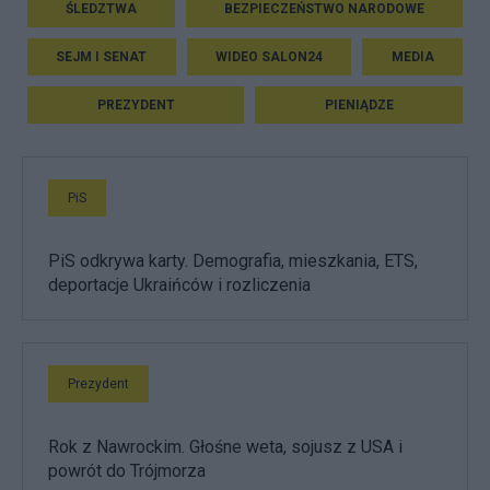
ŚLEDZTWA
BEZPIECZEŃSTWO NARODOWE
SEJM I SENAT
WIDEO SALON24
MEDIA
PREZYDENT
PIENIĄDZE
PiS
PiS odkrywa karty. Demografia, mieszkania, ETS,
deportacje Ukraińców i rozliczenia
Prezydent
Rok z Nawrockim. Głośne weta, sojusz z USA i
powrót do Trójmorza