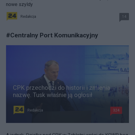
nowe szyldy
Redakcja
14
#
Centralny Port Komunikacyjny
CPK przechodzi do historii i zmienia
nazwę. Tusk właśnie ją ogłosił
Redakcja
324