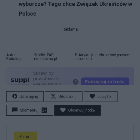
wyborcze? Tego chce Związek Ukraińców w
Polsce
Reklama
Autor:
Źródło: PAP,
© Artykuł jest chroniony prawem
Redakcja
niezależna.pl
autorskim.
Udostępnij
Udostępnij
Lubię to!
Skomentuj
27
Obserwuj notkę
Kultura