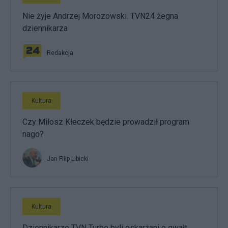
Nie żyje Andrzej Morozowski. TVN24 żegna
dziennikarza
Redakcja
Kultura
Czy Miłosz Kłeczek będzie prowadził program
nago?
Jan Filip Libicki
Kultura
Dziennikarze TVN Turbo byli oskarżani o gwałt.