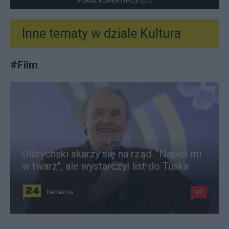
POKAŻ KOMENTARZE (27)
Inne tematy w dziale
Kultura
#
Film
Olbrychski skarży się na rząd. "Napluł mi
w twarz", ale wystarczył list do Tuska
Redakcja
92