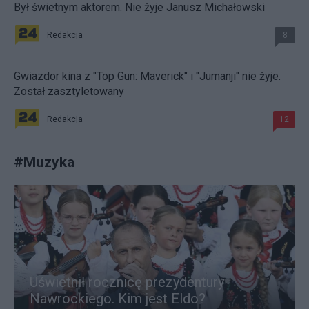
Był świetnym aktorem. Nie żyje Janusz Michałowski
Redakcja
8
Gwiazdor kina z "Top Gun: Maverick" i "Jumanji" nie żyje.
Został zasztyletowany
Redakcja
12
#
Muzyka
Uświetnił rocznicę prezydentury
Nawrockiego. Kim jest Eldo?