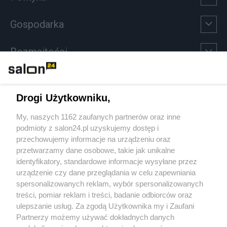
Gospodarka
Rozmaitości
Technologie
Drogi Użytkowniku,
Sport
My, naszych 1162 zaufanych partnerów oraz inne
podmioty z salon24.pl uzyskujemy dostęp i
Społeczeństwo
przechowujemy informacje na urządzeniu oraz
przetwarzamy dane osobowe, takie jak unikalne
Kultura
identyfikatory, standardowe informacje wysyłane przez
urządzenie czy dane przeglądania w celu zapewniania
spersonalizowanych reklam, wybór spersonalizowanych
treści, pomiar reklam i treści, badanie odbiorców oraz
ulepszanie usług. Za zgodą Użytkownika my i Zaufani
X
Facebook
Instagram
Youtube
Partnerzy możemy używać dokładnych danych