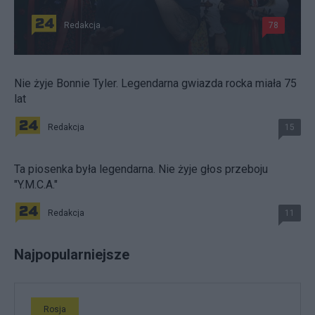
Redakcja
78
Nie żyje Bonnie Tyler. Legendarna gwiazda rocka miała 75
lat
Redakcja
15
Ta piosenka była legendarna. Nie żyje głos przeboju
"Y.M.C.A."
Redakcja
11
Najpopularniejsze
Rosja