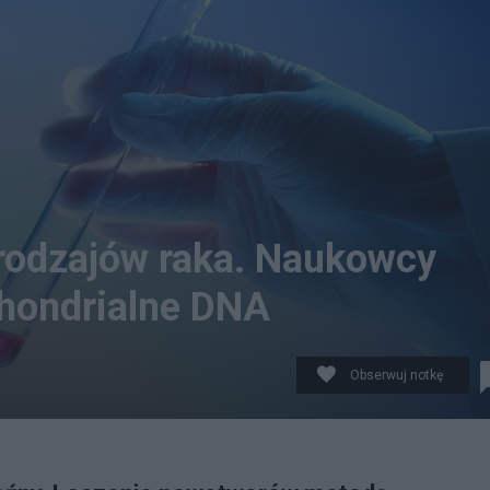
 rodzajów raka. Naukowcy
chondrialne DNA
Obserwuj notkę