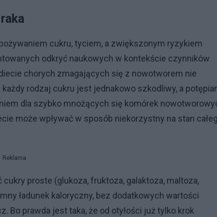
 raka
pożywaniem cukru, tyciem, a zwiększonym ryzykiem
entowanych odkryć naukowych w kontekście czynników
diecie chorych zmagających się z nowotworem nie
 każdy rodzaj cukru jest jednakowo szkodliwy, a potępia
ieniem dla szybko mnożących się komórek nowotworowy
iecie może wpływać w sposób niekorzystny na stan całe
Reklama
ukry proste (glukoza, fruktoza, galaktoza, maltoza,
gromny ładunek kaloryczny, bez dodatkowych wartości
 Bo prawda jest taka, że od otyłości już tylko krok