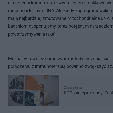
niszczenia komórek rakowych jest skomplikowany
mitochondrialnym DNA. Ale kiedy zaprogramowaliśmy 
mają najbardziej zmutowane mitochondrialne DNA, s
badaniom dysponujemy teraz potężnym narzędziem, 
powstrzymywania raka".
Można by również opracować metody leczenia naślad
połączeniu z immunoterapią powinno zwiększyć sz
Zobacz także
RPO zaniepokojony. Zab