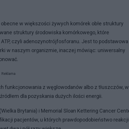
ne obecne w większości żywych komórek obłe struktury
owane struktury środowiska komórkowego, które
 ATP, czyli adenozynotrójfosforanu. Jest to podstawowa
rki w naszym organizmie, inaczej mówiąc: uniwersalny
jonować.
Reklama
ch funkcjonowania z węglowodanów albo z tłuszczów, w
źródłem dla pozyskania dużych ilości energii.
Wielka Brytania) i Memorial Sloan Kettering Cancer Cent
fikacji pacjentów, u których prawdopodobieństwo reakcji
et dwa i pół razy większe.