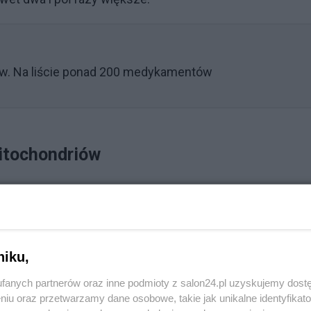
ów. Na liście ponad 200 medykamentów
itochondriów
Reklama
cia. Każda komórka ma tysiące kopii i do tej pory bardz
celu zbadania, w jaki sposób mutacje mtDNA wpływają 
niku,
fanych partnerów oraz inne podmioty z salon24.pl uzyskujemy dost
niu oraz przetwarzamy dane osobowe, takie jak unikalne identyfikat
ochondriów. Badacze odkryli, że tworzenie mutacji w