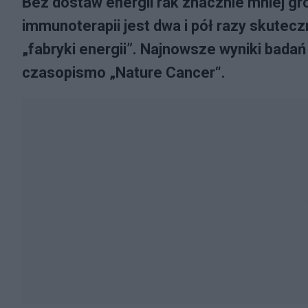
Bez dostaw energii rak znacznie mniej 
immunoterapii jest dwa i pół razy skutec
„fabryki energii”. Najnowsze wyniki bada
czasopismo „Nature Cancer“.