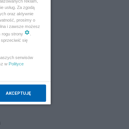
alizowanych reklam,
ie usług. Za zgodą
 je
ych oraz aktywnie
watność, prosimy o
ć
wolna i zawsze możesz
m rogu strony
.
sprzeciwić się
k
 naszych serwisów
esz w
Polityce
,
cje
AKCEPTUJĘ
i