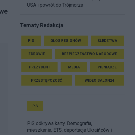
USA i powrót do Trójmorza
iwe
Tematy Redakcja
PIS
GŁOS REGIONÓW
ŚLEDZTWA
ZDROWIE
BEZPIECZEŃSTWO NARODOWE
PREZYDENT
MEDIA
PIENIĄDZE
PRZESTĘPCZOŚĆ
WIDEO SALON24
PiS
PiS odkrywa karty. Demografia,
mieszkania, ETS, deportacje Ukraińców i