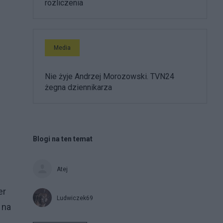
rozliczenia
Media
Nie żyje Andrzej Morozowski. TVN24
żegna dziennikarza
Blogi na ten temat
Atej
er
Ludwiczek69
 na