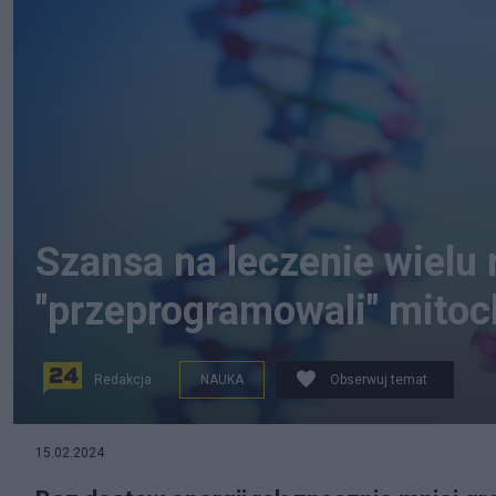
Szansa na leczenie wielu
"przeprogramowali" mito
Redakcja
NAUKA
Obserwuj temat
fot. Canva
15.02.2024