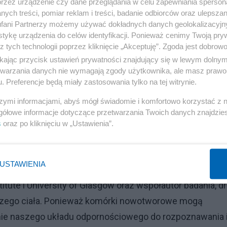
przez urządzenie czy dane przeglądania w celu zapewniania sperson
 zareaguje na immunoterapię. Połowa wszystkich
ych treści, pomiar reklam i treści, badanie odbiorców oraz ulepszan
NA), a to odkrycie pokazuje po raz pierwszy, że można
fani Partnerzy możemy używać dokładnych danych geolokalizacyjn
tykę urządzenia do celów identyfikacji. Ponieważ cenimy Twoją pry
fikując osoby z takimi mutacjami, można by lepiej leczy
z tych technologii poprzez kliknięcie „Akceptuję”. Zgoda jest dobro
 na nią podatnych.
ikając przycisk ustawień prywatności znajdujący się w lewym dolny
etwarzania danych nie wymagają zgody użytkownika, ale masz prawo 
ne mechanizmy obronne organizmu do atakowania komóre
. Preferencje będą miały zastosowania tylko na tej witrynie.
ę nowotworów z mutacjami i bez nich na lek
szymi informacjami, abyś mógł świadomie i komfortowo korzystać z
umab działa poprzez zwolnienie „hamulca” układu
gółowe informacje dotyczące przetwarzania Twoich danych znajdzi
s
oraz po kliknięciu w „Ustawienia”.
u kilku różnych nowotworów, w tym czerniaka, raka płuc
ją, że w przyszłości będą mogli rutynowo testować muta
terapii.
USTAWIENIA
tute i University of Glasgow oraz współautor badania, dr
szego ciała. Ponieważ komórki nowotworowe mogą
ie naszego układu odpornościowego do rozpoznawania 