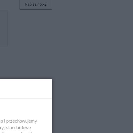
Napisz notkę
o
na
ęp i przechowujemy
ory, standardowe