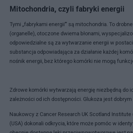
Mitochondria, czyli fabryki energii
Tymi „fabrykami energii’” są mitochondria. To drob
(organelle), otoczone dwiema błonami, wyspecjaliz
odpowiedzialne są za wytwarzanie energii w postaci
substancja odpowiadająca za działanie każdej komó
nośnik energii, bez którego komórki nie mogą funkc
Zdrowe komórki wytwarzają energię niezbędną do i
zależności od ich dostępności. Glukoza jest dobrym 
Naukowcy z Cancer Research UK Scotland Institute (
(USA) dokonali odkrycia, które może pomóc w identy
obecnie dostępne leki przeciwnowotworowe jest naw