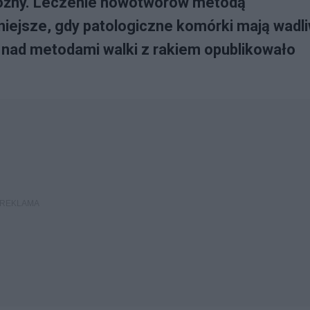
groźny. Leczenie nowotworów metodą
zniejsze, gdy patologiczne komórki mają wadl
ń nad metodami walki z rakiem opublikowało