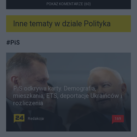
POKAŻ KOMENTARZE (60)
Inne tematy w dziale
Polityka
#
PiS
PiS odkrywa karty. Demografia,
mieszkania, ETS, deportacje Ukraińców i
rozliczenia
Redakcja
169