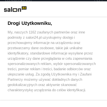
Rozmaitości
Technologie
Drogi Użytkowniku,
Sport
My, naszych 1162 zaufanych partnerów oraz inne
podmioty z salon24.pl uzyskujemy dostęp i
Społeczeństwo
przechowujemy informacje na urządzeniu oraz
przetwarzamy dane osobowe, takie jak unikalne
Kultura
identyfikatory, standardowe informacje wysyłane przez
urządzenie czy dane przeglądania w celu zapewniania
spersonalizowanych reklam, wybór spersonalizowanych
treści, pomiar reklam i treści, badanie odbiorców oraz
ulepszanie usług. Za zgodą Użytkownika my i Zaufani
X
Facebook
Instagram
Youtube
Partnerzy możemy używać dokładnych danych
geolokalizacyjnych oraz aktywnie skanować
charakterystykę urządzenia do celów identyfikacji.
Web Content Media sp. z o. o. © 2022
Ponieważ cenimy Twoją prywatność, prosimy o zgodę na
korzystanie z tych technologii poprzez kliknięcie
„Akceptuję”. Zgoda jest dobrowolna i zawsze możesz ją
Pomoc
O nas
Praca
Reklama
Kontakt