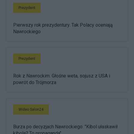
Prezydent
Pierwszy rok prezydentury. Tak Polacy oceniają
Nawrockiego
Prezydent
Rok z Nawrockim. Głośne weta, sojusz z USA i
powrót do Trójmorza
Wideo Salon24
Burza po decyzjach Nawrockiego. "Kibol ułaskawił
kibola? To propaganda"