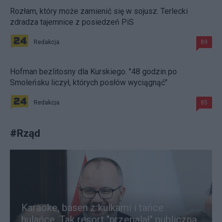
Rozłam, który może zamienić się w sojusz. Terlecki
zdradza tajemnice z posiedzeń PiS
Redakcja
89
Hofman bezlitosny dla Kurskiego. "48 godzin po
Smoleńsku liczył, których posłów wyciągnąć"
Redakcja
85
#
Rząd
Karaoke, basen z kulkami i tańce
hulańce. Tak resort "przepalał" publiczną