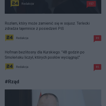
Redakcja
157
Rozłam, który może zamienić się w sojusz. Terlecki
zdradza tajemnice z posiedzeń PiS
Redakcja
89
Hofman bezlitosny dla Kurskiego. "48 godzin po
Smoleńsku liczył, których posłów wyciągnąć"
Redakcja
85
#
Rząd