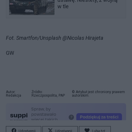
w tle
Fot. Smartfon/Unsplash @Nicolas Hirajeta
GW
Autor:
Źródło:
© Artykuł jest chroniony prawem
Redakcja
Rzeczpospolita, PAP
autorskim.
Udostępnij
Udostępnij
Lubię to!