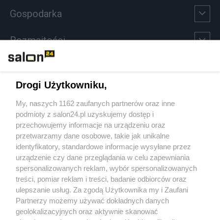
Gospodarka
Rozmaitości
Technologie
Drogi Użytkowniku,
Sport
My, naszych 1162 zaufanych partnerów oraz inne
podmioty z salon24.pl uzyskujemy dostęp i
Społeczeństwo
przechowujemy informacje na urządzeniu oraz
przetwarzamy dane osobowe, takie jak unikalne
Kultura
identyfikatory, standardowe informacje wysyłane przez
urządzenie czy dane przeglądania w celu zapewniania
spersonalizowanych reklam, wybór spersonalizowanych
treści, pomiar reklam i treści, badanie odbiorców oraz
ulepszanie usług. Za zgodą Użytkownika my i Zaufani
X
Facebook
Instagram
Youtube
Partnerzy możemy używać dokładnych danych
geolokalizacyjnych oraz aktywnie skanować