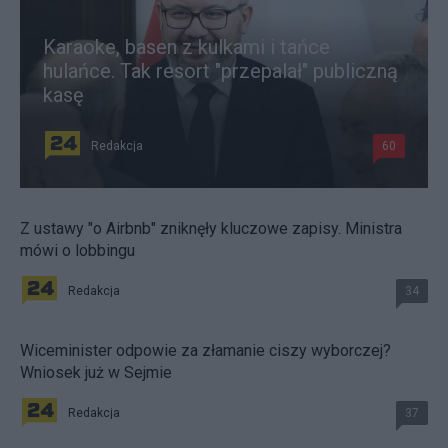
Karaoke, basen z kulkami i tańce
hulańce. Tak resort "przepalał" publiczną
kasę
Redakcja
60
Z ustawy "o Airbnb" zniknęły kluczowe zapisy. Ministra
mówi o lobbingu
Redakcja
34
Wiceminister odpowie za złamanie ciszy wyborczej?
Wniosek już w Sejmie
Redakcja
37