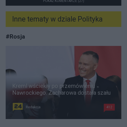
POKAŻ KOMENTARZE (27)
Inne tematy w dziale
Polityka
#
Rosja
Kreml wściekły po przemówieniu
Nawrockiego. Zacharowa dostała szału
Redakcja
412