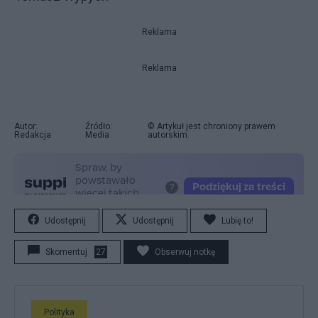
Reklama
Reklama
Autor:
Źródło:
© Artykuł jest chroniony prawem
Redakcja
Media
autorskim.
Udostępnij
Udostępnij
Lubię to!
Skomentuj
27
Obserwuj notkę
Polityka