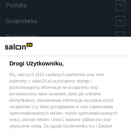
Polityka
Gospodarka
Rozmaitości
Technologie
Drogi Użytkowniku,
Sport
My, naszych 1162 zaufanych partnerów oraz inne
podmioty z salon24.pl uzyskujemy dostęp i
Społeczeństwo
przechowujemy informacje na urządzeniu oraz
przetwarzamy dane osobowe, takie jak unikalne
Kultura
identyfikatory, standardowe informacje wysyłane przez
urządzenie czy dane przeglądania w celu zapewniania
spersonalizowanych reklam, wybór spersonalizowanych
treści, pomiar reklam i treści, badanie odbiorców oraz
ulepszanie usług. Za zgodą Użytkownika my i Zaufani
X
Facebook
Instagram
Youtube