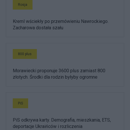
Rosja
Kreml wściekły po przemówieniu Nawrockiego.
Zacharowa dostała szału
800 plus
Morawiecki proponuje 3600 plus zamiast 800
złotych. Środki dla rodzin byłyby ogromne
PiS
PiS odkrywa karty. Demografia, mieszkania, ETS,
deportacje Ukraińców i rozliczenia