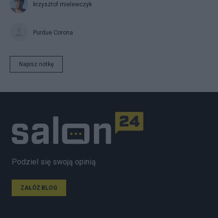
krzysztof mielewczyk
Purdue Corona
Napisz notkę
Podziel się swoją opinią
ZAŁÓŻ BLOG