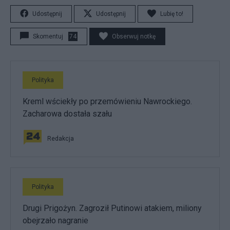
Udostępnij
Udostępnij
Lubię to!
Skomentuj
74
Obserwuj notkę
Polityka
Kreml wściekły po przemówieniu Nawrockiego.
Zacharowa dostała szału
Redakcja
Polityka
Drugi Prigożyn. Zagroził Putinowi atakiem, miliony
obejrzało nagranie