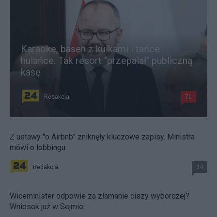
Karaoke, basen z kulkami i tańce
hulańce. Tak resort "przepalał" publiczną
kasę
Redakcja
70
Z ustawy "o Airbnb" zniknęły kluczowe zapisy. Ministra
mówi o lobbingu
Redakcja
34
Wiceminister odpowie za złamanie ciszy wyborczej?
Wniosek już w Sejmie