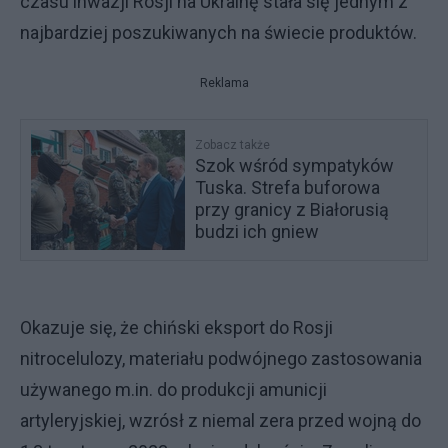
czasu inwazji Rosji na Ukrainę stała się jednym z
najbardziej poszukiwanych na świecie produktów.
Reklama
Zobacz także
Szok wśród sympatyków
Tuska. Strefa buforowa
przy granicy z Białorusią
budzi ich gniew
Okazuje się, że chiński eksport do Rosji
nitrocelulozy, materiału podwójnego zastosowania
używanego m.in. do produkcji amunicji
artyleryjskiej, wzrósł z niemal zera przed wojną do