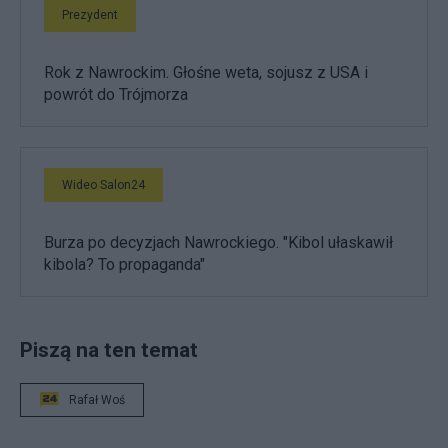
Prezydent
Rok z Nawrockim. Głośne weta, sojusz z USA i
powrót do Trójmorza
Wideo Salon24
Burza po decyzjach Nawrockiego. "Kibol ułaskawił
kibola? To propaganda"
Piszą na ten temat
Rafał Woś