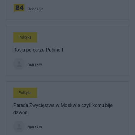
Redakcja
Polityka
Rosja po carze Putinie I
marek.w
Polityka
Parada Zwycięstwa w Moskwie czyli komu bije
dzwon
marek.w