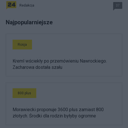
Redakcja
37
Najpopularniejsze
Rosja
Kreml wściekły po przemówieniu Nawrockiego.
Zacharowa dostała szału
800 plus
Morawiecki proponuje 3600 plus zamiast 800
złotych. Środki dla rodzin byłyby ogromne