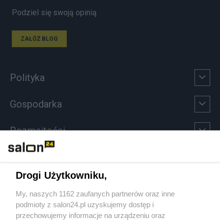
Podziel się swoją opinią
ZAŁÓŻ BLOG
Polityka
Gospodarka
Rozmaitości
Technologie
Drogi Użytkowniku,
Sport
My, naszych 1162 zaufanych partnerów oraz inne
podmioty z salon24.pl uzyskujemy dostęp i
Społeczeństwo
przechowujemy informacje na urządzeniu oraz