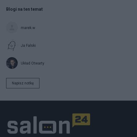
Blogi na ten temat
marek.w
Ja Falski
Układ Otwarty
Napisz notkę