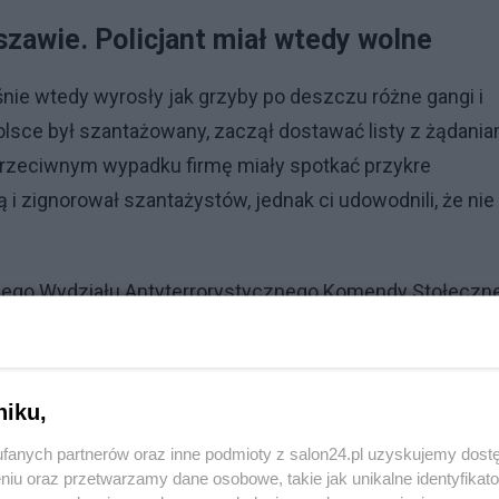
zawie. Policjant miał wtedy wolne
śnie wtedy wyrosły jak grzyby po deszczu różne gangi i
olsce był szantażowany, zaczął dostawać listy z żądania
 przeciwnym wypadku firmę miały spotkać przykre
 i zignorował szantażystów, jednak ci udowodnili, że nie
snego Wydziału Antyterrorystycznego Komendy Stołeczn
ez przełożonych i kolegów był wielokrotnie nagradzany i
m służby jako specjalista w sekcji szkolenia, gdzie miał
 interwencji na warszawskiej Pradze, gdzie na jednej z
niku,
osił się na ochotnika, nie był przewidziany wtedy do akc
fanych partnerów oraz inne podmioty z salon24.pl uzyskujemy dost
ejne zdjęcie urządzeniem rentgenowskim nastąpiła
niu oraz przetwarzamy dane osobowe, takie jak unikalne identyfikat
zmarł kilka godzin po przewiezieniu do szpitala. Zostawił