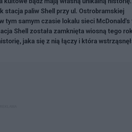
za kultowe bądź mają własną unikalną historię
k stacja paliw Shell przy ul. Ostrobramskiej
 tym samym czasie lokalu sieci McDonald's 
acja Shell została zamknięta wiosną tego rok
storię, jaka się z nią łączy i która wstrząsnę