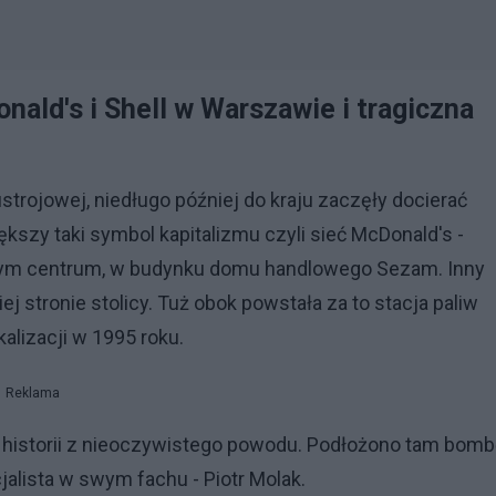
onald's i Shell w Warszawie i tragiczna
trojowej, niedługo później do kraju zaczęły docierać
ększy taki symbol kapitalizmu czyli sieć McDonald's -
mym centrum, w budynku domu handlowego Sezam. Inny
ej stronie stolicy. Tuż obok powstała za to stacja paliw
kalizacji w 1995 roku.
Reklama
o historii z nieoczywistego powodu. Podłożono tam bomb
cjalista w swym fachu - Piotr Molak.