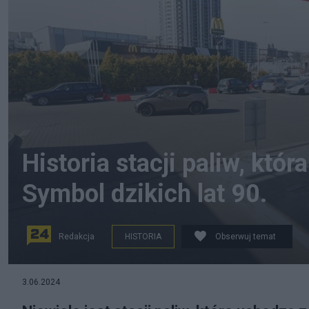
Historia stacji paliw, któ
Symbol dzikich lat 90.
Redakcja
HISTORIA
Obserwuj temat
na zdjęciu: stacja paliw Shell przy Ostrobramskiej
3.06.2024