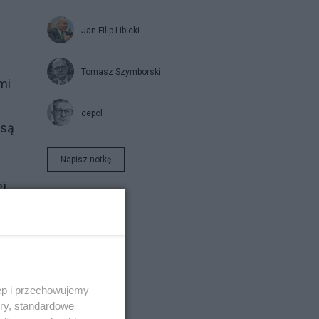
Jan Filip Libicki
Tomasz Szymborski
mi
cepol
 są
Napisz notkę
ej
e
ji.
ęp i przechowujemy
ory, standardowe