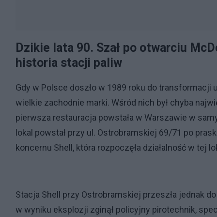
Dzikie lata 90. Szał po otwarciu McD
historia stacji paliw
Gdy w Polsce doszło w 1989 roku do transformacji us
wielkie zachodnie marki. Wśród nich był chyba najwi
pierwsza restauracja powstała w Warszawie w sa
lokal powstał przy ul. Ostrobramskiej 69/71 po praski
koncernu Shell, która rozpoczęła działalność w tej lo
Stacja Shell przy Ostrobramskiej przeszła jednak d
w wyniku eksplozji zginął policyjny pirotechnik, spe