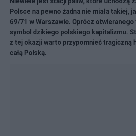
Niewiele jest stacji paliw, które uchodzą 
Polsce na pewno żadna nie miała takiej, ja
69/71 w Warszawie. Oprócz otwieranego w
symbol dzikiego polskiego kapitalizmu. St
z tej okazji warto przypomnieć tragiczną hi
całą Polską.