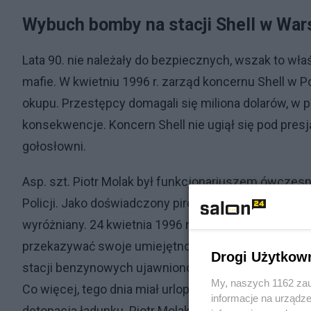
Wybuch bomby na stacji Shell w Wars
Lata 90. nie należały do bezpiecznych, wszak to wła
mafie. W kwietniu 1996 r. zarząd koncernu Shell w P
okupu. Przestępcy domagali się miliona dolarów, w
konsekwencje. Koncern Shell nie ugiął się pod presją
gołosłowni.
Asp. szt. Piotr Molak był funkcjonariuszem ówcze
Policji. Jako doświadczony pirotechnik, ceniony prz
wyróżniany. 24 kwietnia 1996 r. był jego drugim dnie
przekazywać swoje umiejętności innym. Do udziału w
Drogi Użytkow
stacji benzynowych ujawniono podejrzaną paczkę, zgł
My, naszych 1162 zau
Co więcej, tego dnia miał urlop. Gdy wykonywał kol
informacje na urządze
detonacja ładunku. Piotr Molak odniósł ciężkie rany, 