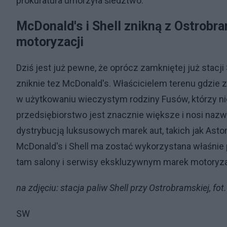
prokuratura umorzyła śledztwo.
McDonald's i Shell znikną z Ostrobra
motoryzacji
Dziś jest już pewne, że oprócz zamkniętej już stacji
zniknie tez McDonald's. Właścicielem terenu gdzie z
w użytkowaniu wieczystym rodziny Fusów, którzy nie
przedsiębiorstwo jest znacznie większe i nosi nazw
dystrybucją luksusowych marek aut, takich jak Aston
McDonald's i Shell ma zostać wykorzystana właśni
tam salony i serwisy ekskluzywnym marek motoryz
na zdjęciu: stacja paliw Shell przy Ostrobramskiej, fo
SW