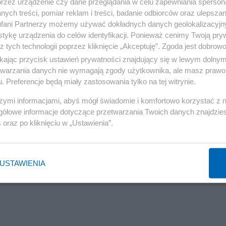
przez urządzenie czy dane przeglądania w celu zapewniania sperson
ych treści, pomiar reklam i treści, badanie odbiorców oraz ulepszan
a stopień podkomisarza.
fani Partnerzy możemy używać dokładnych danych geolokalizacyjn
tykę urządzenia do celów identyfikacji. Ponieważ cenimy Twoją pry
z tych technologii poprzez kliknięcie „Akceptuję”. Zgoda jest dobro
ikając przycisk ustawień prywatności znajdujący się w lewym dolny
etwarzania danych nie wymagają zgody użytkownika, ale masz prawo 
. Preferencje będą miały zastosowania tylko na tej witrynie.
szymi informacjami, abyś mógł świadomie i komfortowo korzystać z
gółowe informacje dotyczące przetwarzania Twoich danych znajdzi
s
oraz po kliknięciu w „Ustawienia”.
USTAWIENIA