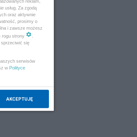
alizowanych reklam,
ie usług. Za zgodą
ych oraz aktywnie
watność, prosimy o
wolna i zawsze możesz
m rogu strony
.
sprzeciwić się
 naszych serwisów
esz w
Polityce
AKCEPTUJĘ