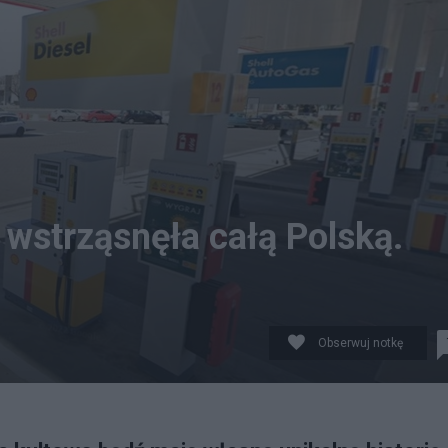
ra wstrząsnęła całą Polską.
Obserwuj notkę