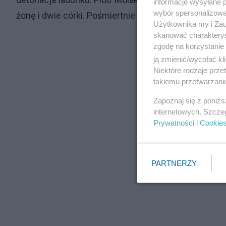
informacje wysyłane 
wybór spersonalizowan
żonę i dwie córki. Pośmiertnie został awansowany n
Użytkownika my i Zau
skanować charakterys
zgodę na korzystanie 
ją zmienić/wycofać kl
Niektóre rodzaje prz
takiemu przetwarzaniu
Zapoznaj się z poniż
internetowych. Szcze
Prywatności
i
Cookie
PARTNERZY