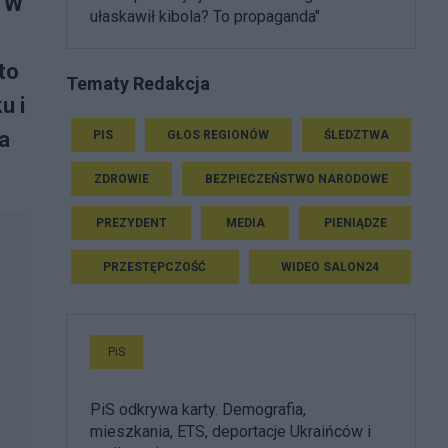
. W
ułaskawił kibola? To propaganda"
to
Tematy Redakcja
u i
ła
PIS
GŁOS REGIONÓW
ŚLEDZTWA
ZDROWIE
BEZPIECZEŃSTWO NARODOWE
PREZYDENT
MEDIA
PIENIĄDZE
PRZESTĘPCZOŚĆ
WIDEO SALON24
PiS
PiS odkrywa karty. Demografia,
mieszkania, ETS, deportacje Ukraińców i