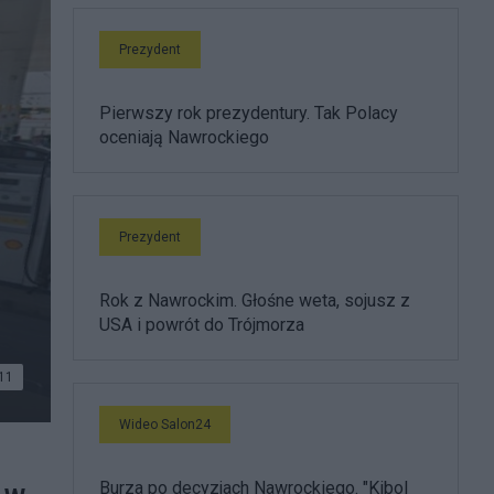
Prezydent
Pierwszy rok prezydentury. Tak Polacy
oceniają Nawrockiego
Prezydent
Rok z Nawrockim. Głośne weta, sojusz z
USA i powrót do Trójmorza
11
Wideo Salon24
Burza po decyzjach Nawrockiego. "Kibol