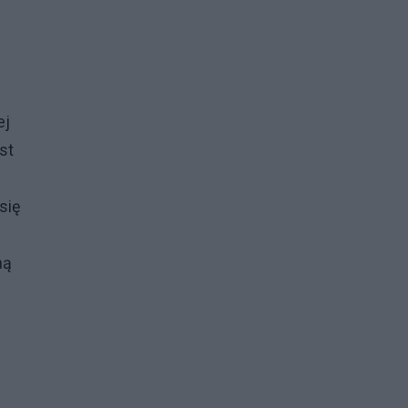
ej
st
się
ną