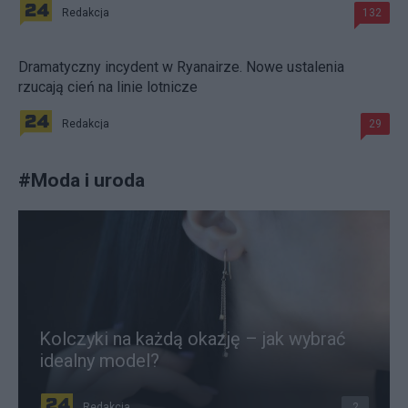
Redakcja
132
Dramatyczny incydent w Ryanairze. Nowe ustalenia
rzucają cień na linie lotnicze
Redakcja
29
#
Moda i uroda
Kolczyki na każdą okazję – jak wybrać
idealny model?
Redakcja
2