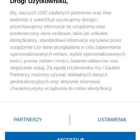
Drogi Użytkowniku,
Sport
My, naszych 1162 zaufanych partnerów oraz inne
podmioty z salon24.pl uzyskujemy dostęp i
Społeczeństwo
przechowujemy informacje na urządzeniu oraz
przetwarzamy dane osobowe, takie jak unikalne
Kultura
identyfikatory, standardowe informacje wysyłane przez
urządzenie czy dane przeglądania w celu zapewniania
spersonalizowanych reklam, wybór spersonalizowanych
treści, pomiar reklam i treści, badanie odbiorców oraz
ulepszanie usług. Za zgodą Użytkownika my i Zaufani
X
Facebook
Instagram
Youtube
Partnerzy możemy używać dokładnych danych
geolokalizacyjnych oraz aktywnie skanować
charakterystykę urządzenia do celów identyfikacji.
Web Content Media sp. z o. o. © 2022
Ponieważ cenimy Twoją prywatność, prosimy o zgodę na
korzystanie z tych technologii poprzez kliknięcie
„Akceptuję”. Zgoda jest dobrowolna i zawsze możesz ją
Pomoc
O nas
Praca
Reklama
Kontakt
zmienić/wycofać klikając przycisk ustawień prywatności
PARTNERZY
USTAWIENIA
znajdujący się w lewym dolnym rogu strony
. Niektóre
rodzaje przetwarzania danych nie wymagają zgody
użytkownika, ale masz prawo sprzeciwić się takiemu