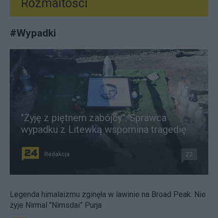
Rozmaitości
#
Wypadki
"Żyję z piętnem zabójcy". Sprawca
wypadku z Litewką wspomina tragedię
Redakcja
22
Legenda himalaizmu zginęła w lawinie na Broad Peak. Nie
żyje Nirmal "Nimsdai” Purja