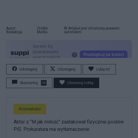
Autor:
Źródło:
© Artykuł jest chroniony prawem
Redakcja
Media
autorskim.
Udostępnij
Udostępnij
Lubię to!
Skomentuj
30
Obserwuj notkę
Rozmaitości
Aktor z "M jak miłość" zaatakował fizycznie posłów
PiS. Prokuratura ma wytłumaczenie