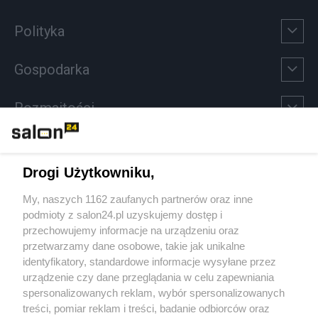
Polityka
Gospodarka
Rozmaitości
Technologie
Drogi Użytkowniku,
Sport
My, naszych 1162 zaufanych partnerów oraz inne
podmioty z salon24.pl uzyskujemy dostęp i
Społeczeństwo
przechowujemy informacje na urządzeniu oraz
przetwarzamy dane osobowe, takie jak unikalne
Kultura
identyfikatory, standardowe informacje wysyłane przez
urządzenie czy dane przeglądania w celu zapewniania
spersonalizowanych reklam, wybór spersonalizowanych
treści, pomiar reklam i treści, badanie odbiorców oraz