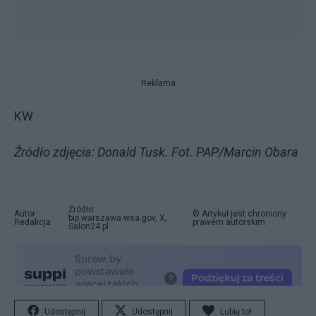
Reklama
KW
Źródło zdjęcia: Donald Tusk. Fot. PAP/Marcin Obara
Źródło:
Autor:
© Artykuł jest chroniony
bip.warszawa.wsa.gov, X,
Redakcja
prawem autorskim
Salon24.pl
Udostępnij
Udostępnij
Lubię to!