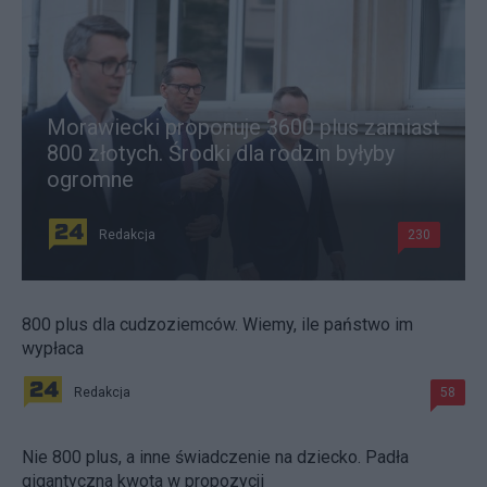
Morawiecki proponuje 3600 plus zamiast
800 złotych. Środki dla rodzin byłyby
ogromne
Redakcja
230
800 plus dla cudzoziemców. Wiemy, ile państwo im
wypłaca
Redakcja
58
Nie 800 plus, a inne świadczenie na dziecko. Padła
gigantyczna kwota w propozycji