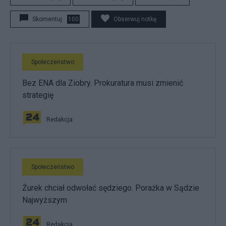
Skomentuj
100
Obserwuj notkę
Społeczeństwo
Bez ENA dla Ziobry. Prokuratura musi zmienić
strategię
Redakcja
Społeczeństwo
Żurek chciał odwołać sędziego. Porażka w Sądzie
Najwyższym
Redakcja