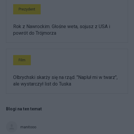
Prezydent
Rok z Nawrockim. Głośne weta, sojusz z USA i
powrót do Trójmorza
Film
Olbrychski skarży się na rząd. "Napluł mi w twarz",
ale wystarczył list do Tuska
Blogi na ten temat
manitooo