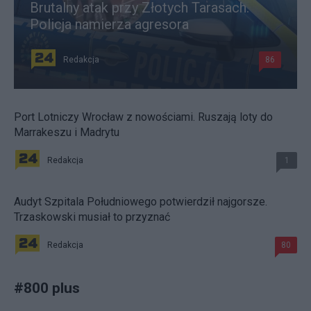
Brutalny atak przy Złotych Tarasach.
Policja namierza agresora
Redakcja
86
Port Lotniczy Wrocław z nowościami. Ruszają loty do
Marrakeszu i Madrytu
Redakcja
1
Audyt Szpitala Południowego potwierdził najgorsze.
Trzaskowski musiał to przyznać
Redakcja
80
#
800 plus