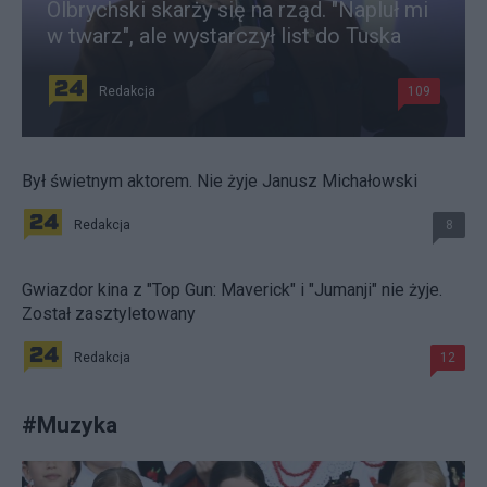
Olbrychski skarży się na rząd. "Napluł mi
w twarz", ale wystarczył list do Tuska
Redakcja
109
Był świetnym aktorem. Nie żyje Janusz Michałowski
Redakcja
8
Gwiazdor kina z "Top Gun: Maverick" i "Jumanji" nie żyje.
Został zasztyletowany
Redakcja
12
#
Muzyka