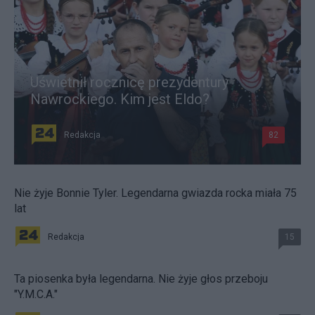
Uświetnił rocznicę prezydentury
Nawrockiego. Kim jest Eldo?
Redakcja
82
Nie żyje Bonnie Tyler. Legendarna gwiazda rocka miała 75
lat
Redakcja
15
Ta piosenka była legendarna. Nie żyje głos przeboju
"Y.M.C.A."