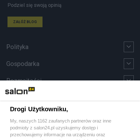
Podziel się swoją opinią
ZAŁÓŻ BLOG
Polityka
Gospodarka
Rozmaitości
Technologie
Drogi Użytkowniku,
Sport
My, naszych 1162 zaufanych partnerów oraz inne
podmioty z salon24.pl uzyskujemy dostęp i
Społeczeństwo
przechowujemy informacje na urządzeniu oraz