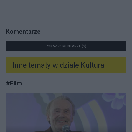
Komentarze
POKAŻ KOMENTARZE (3)
Inne tematy w dziale
Kultura
#
Film