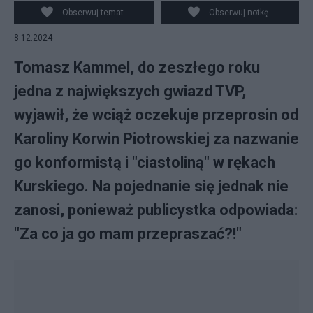
kółku: Karolin Korwin Piotrowska, fot. Tomasz
Obserwuj temat
Obserwuj notkę
Leśniowski ,CC BY-SA 4.0
8.12.2024
Tomasz Kammel, do zeszłego roku
jedna z największych gwiazd TVP,
wyjawił, że wciąż oczekuje przeprosin od
Karoliny Korwin Piotrowskiej za nazwanie
go konformistą i "ciastoliną" w rękach
Kurskiego. Na pojednanie się jednak nie
zanosi, ponieważ publicystka odpowiada:
"Za co ja go mam przepraszać?!"