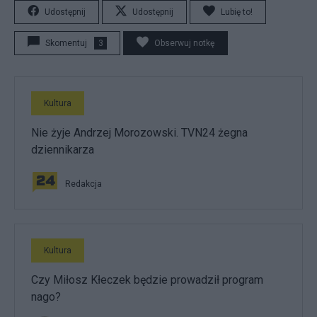
Udostępnij
Udostępnij
Lubię to!
Skomentuj
3
Obserwuj notkę
Kultura
Nie żyje Andrzej Morozowski. TVN24 żegna
dziennikarza
Redakcja
Kultura
Czy Miłosz Kłeczek będzie prowadził program
nago?