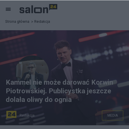
Strona główna
Redakcja
Kammel nie może darować Korwin
Piotrowskiej. Publicystka jeszcze
dolała oliwy do ognia
Redakcja
MEDIA
n/z: Kammel Tomasz Tomek Dostawca: FOTON/PAP. w