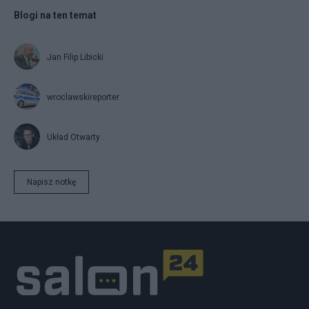
Blogi na ten temat
Jan Filip Libicki
wroclawskireporter
Układ Otwarty
Napisz notkę