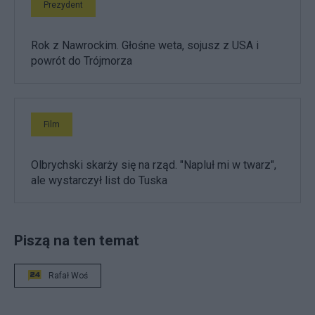
Prezydent
Rok z Nawrockim. Głośne weta, sojusz z USA i
powrót do Trójmorza
Film
Olbrychski skarży się na rząd. "Napluł mi w twarz",
ale wystarczył list do Tuska
Piszą na ten temat
Rafał Woś