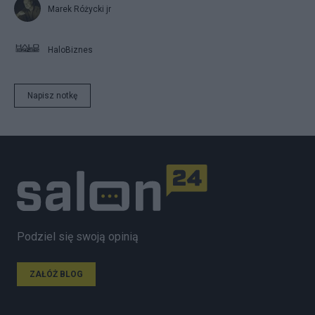
Marek Różycki jr
HaloBiznes
Napisz notkę
Podziel się swoją opinią
ZAŁÓŻ BLOG