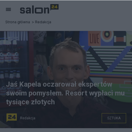
Strona główna
Redakcja
Jaś Kapela oczarował ekspertów
swoim pomysłem. Resort wypłaci mu
tysiące złotych
Redakcja
SZTUKA
Jaś Kapela u Krzysztofa Stanowskiego. Fot.