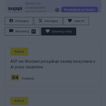
Udostępnij
Udostępnij
Lubię to!
Skomentuj
89
Obserwuj notkę
Kultura
ASP we Wrocławi porządkuje zasady korzystania z
AI przez studentów
Redakcja
Kultura