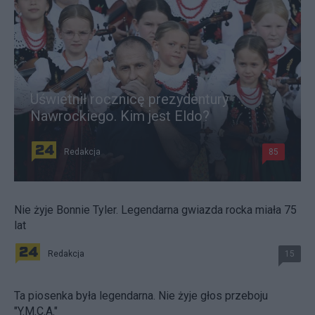
Uświetnił rocznicę prezydentury
Nawrockiego. Kim jest Eldo?
Redakcja
85
Nie żyje Bonnie Tyler. Legendarna gwiazda rocka miała 75
lat
Redakcja
15
Ta piosenka była legendarna. Nie żyje głos przeboju
"Y.M.C.A."