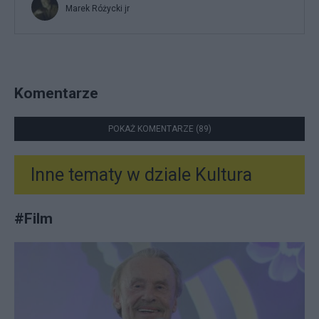
Marek Różycki jr
Komentarze
POKAŻ KOMENTARZE (89)
Inne tematy w dziale
Kultura
#
Film