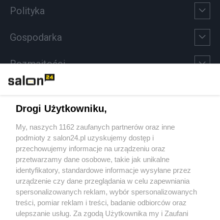
Polityka
Gospodarka
Rozmaitości
Technologie
Drogi Użytkowniku,
Sport
My, naszych 1162 zaufanych partnerów oraz inne
podmioty z salon24.pl uzyskujemy dostęp i
Społeczeństwo
przechowujemy informacje na urządzeniu oraz
przetwarzamy dane osobowe, takie jak unikalne
Kultura
identyfikatory, standardowe informacje wysyłane przez
urządzenie czy dane przeglądania w celu zapewniania
spersonalizowanych reklam, wybór spersonalizowanych
treści, pomiar reklam i treści, badanie odbiorców oraz
ulepszanie usług. Za zgodą Użytkownika my i Zaufani
X
Facebook
Instagram
Youtube