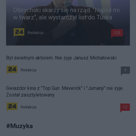
Olbrychski skarży się na rząd. "Napluł mi
w twarz", ale wystarczył list do Tuska
Redakcja
123
Był świetnym aktorem. Nie żyje Janusz Michałowski
Redakcja
8
Gwiazdor kina z "Top Gun: Maverick" i "Jumanji" nie żyje.
Został zasztyletowany
Redakcja
12
#
Muzyka