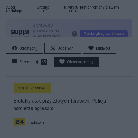
Autor:
Źródło:
© Artykuł jest chroniony prawem
Redakcja
"Fakt"
autorskim.
Udostępnij
Udostępnij
Lubię to!
Skomentuj
65
Obserwuj notkę
Społeczeństwo
Brutalny atak przy Złotych Tarasach. Policja
namierza agresora
Redakcja