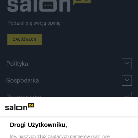
Podziel się swoją opinią
ZAŁÓŻ BLOG
Polityka
Gospodarka
Rozmaitości
Technologie
Drogi Użytkowniku,
Sport
My, naszych 1162 zaufanych partnerów oraz inne