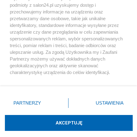
podmioty z salon24.pl uzyskujemy dostęp i
Społeczeństwo
przechowujemy informacje na urządzeniu oraz
przetwarzamy dane osobowe, takie jak unikalne
Kultura
identyfikatory, standardowe informacje wysyłane przez
urządzenie czy dane przeglądania w celu zapewniania
spersonalizowanych reklam, wybór spersonalizowanych
treści, pomiar reklam i treści, badanie odbiorców oraz
ulepszanie usług. Za zgodą Użytkownika my i Zaufani
X
Facebook
Instagram
Youtube
Partnerzy możemy używać dokładnych danych
geolokalizacyjnych oraz aktywnie skanować
charakterystykę urządzenia do celów identyfikacji.
Web Content Media sp. z o. o. © 2022
Ponieważ cenimy Twoją prywatność, prosimy o zgodę na
korzystanie z tych technologii poprzez kliknięcie
„Akceptuję”. Zgoda jest dobrowolna i zawsze możesz ją
Pomoc
O nas
Praca
Reklama
Kontakt
zmienić/wycofać klikając przycisk ustawień prywatności
PARTNERZY
USTAWIENIA
znajdujący się w lewym dolnym rogu strony
. Niektóre
rodzaje przetwarzania danych nie wymagają zgody
użytkownika, ale masz prawo sprzeciwić się takiemu
AKCEPTUJĘ
przetwarzaniu. Preferencje będą miały zastosowania tylko
Technologię dostarcza:
W3media.pl
na tej witrynie.