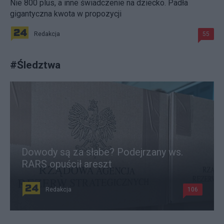
Nie 800 plus, a inne świadczenie na dziecko. Padła
gigantyczna kwota w propozycji
Redakcja
55
#
Śledztwa
Dowody są za słabe? Podejrzany ws.
RARS opuścił areszt
Redakcja
106