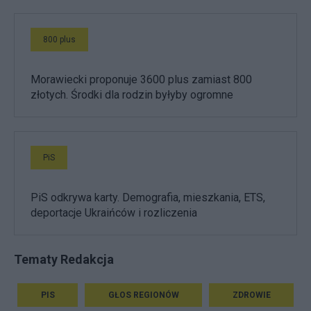
800 plus
Morawiecki proponuje 3600 plus zamiast 800
złotych. Środki dla rodzin byłyby ogromne
PiS
PiS odkrywa karty. Demografia, mieszkania, ETS,
deportacje Ukraińców i rozliczenia
Tematy Redakcja
PIS
GŁOS REGIONÓW
ZDROWIE