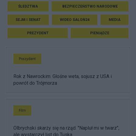
ŚLEDZTWA
BEZPIECZEŃSTWO NARODOWE
SEJM I SENAT
WIDEO SALON24
MEDIA
PREZYDENT
PIENIĄDZE
Prezydent
Rok z Nawrockim. Głośne weta, sojusz z USA i
powrót do Trójmorza
Film
Olbrychski skarży się na rząd. "Napluł mi w twarz",
ale wystarczył list do Tuska