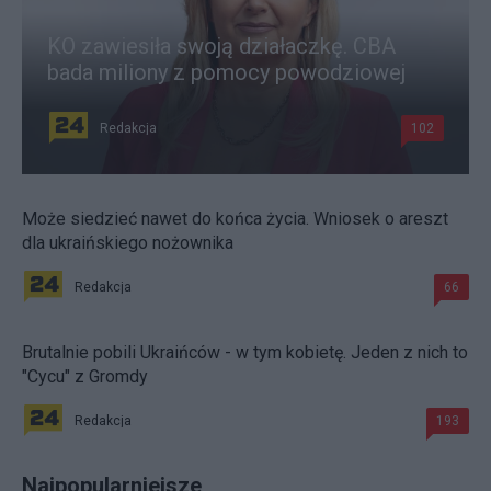
KO zawiesiła swoją działaczkę. CBA
bada miliony z pomocy powodziowej
Redakcja
102
Może siedzieć nawet do końca życia. Wniosek o areszt
dla ukraińskiego nożownika
Redakcja
66
Brutalnie pobili Ukraińców - w tym kobietę. Jeden z nich to
"Cycu" z Gromdy
Redakcja
193
Najpopularniejsze