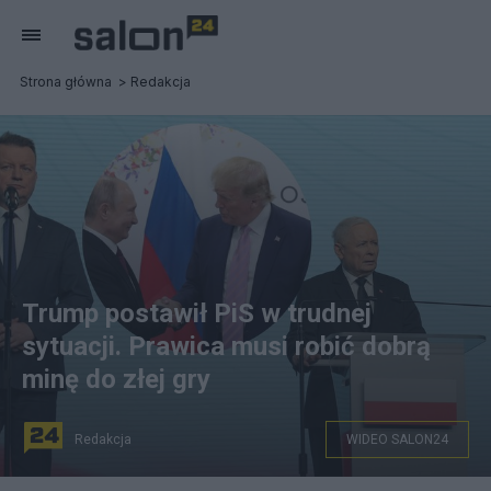
Strona główna
Redakcja
Trump postawił PiS w trudnej
sytuacji. Prawica musi robić dobrą
minę do złej gry
Redakcja
WIDEO SALON24
na zdjęciu: w tle Jarosław Kaczyński i Mariusz