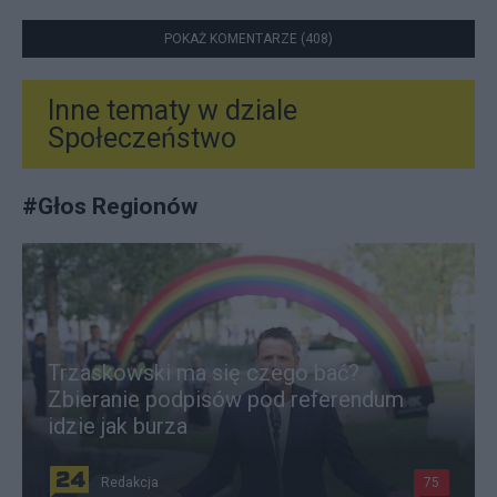
POKAŻ KOMENTARZE (408)
Inne tematy w dziale
Społeczeństwo
#
Głos Regionów
Trzaskowski ma się czego bać?
Zbieranie podpisów pod referendum
idzie jak burza
Redakcja
75