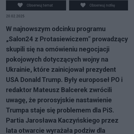
Błaszczak, w środku Władimir Putin i Donald Trump. fot.
Obserwuj temat
Obserwuj notkę
PAP/EPA.
20.02.2025
W najnowszym odcinku programu
„Salon24 z Protasiewiczem” prowadzący
skupili się na omówieniu negocjacji
pokojowych dotyczących wojny na
Ukrainie, które zainicjował prezydent
USA Donald Trump. Były europoseł PO i
redaktor Mateusz Balcerek zwrócili
uwagę, że prorosyjskie nastawienie
Trumpa staje się problemem dla PiS.
Partia Jarosława Kaczyńskiego przez
lata otwarcie wyrażała podziw dla