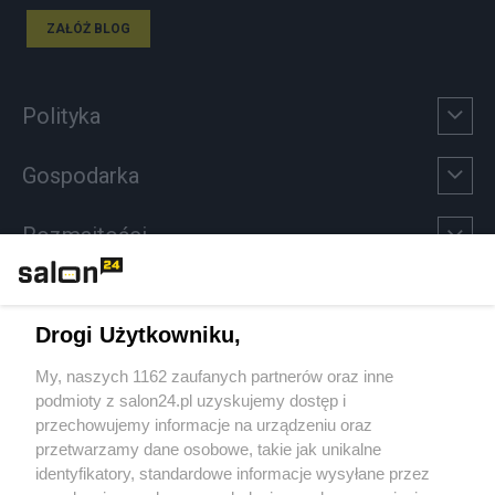
ZAŁÓŻ BLOG
Polityka
Gospodarka
Rozmaitości
Technologie
Drogi Użytkowniku,
Sport
My, naszych 1162 zaufanych partnerów oraz inne
podmioty z salon24.pl uzyskujemy dostęp i
Społeczeństwo
przechowujemy informacje na urządzeniu oraz
przetwarzamy dane osobowe, takie jak unikalne
Kultura
identyfikatory, standardowe informacje wysyłane przez