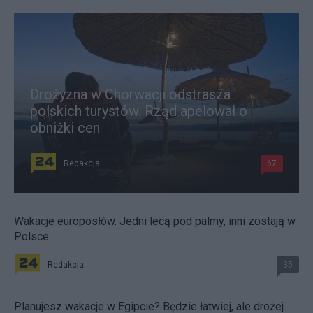
Drożyzna w Chorwacji odstrasza
polskich turystów. Rząd apelował o
obniżki cen
Redakcja
67
Wakacje europosłów. Jedni lecą pod palmy, inni zostają w
Polsce
Redakcja
35
Planujesz wakacje w Egipcie? Będzie łatwiej, ale drożej