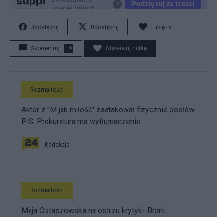
Udostępnij
Udostępnij
Lubię to!
Skomentuj
19
Obserwuj notkę
Rozmaitości
Aktor z "M jak miłość" zaatakował fizycznie posłów
PiS. Prokuratura ma wytłumaczenie
Redakcja
Rozmaitości
Maja Ostaszewska na ostrzu krytyki. Broni