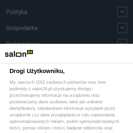
Polityka
Gospodarka
Rozmaitości
Technologie
Drogi Użytkowniku,
Sport
My, naszych 1162 zaufanych partnerów oraz inne
podmioty z salon24.pl uzyskujemy dostęp i
Społeczeństwo
przechowujemy informacje na urządzeniu oraz
przetwarzamy dane osobowe, takie jak unikalne
Kultura
identyfikatory, standardowe informacje wysyłane przez
urządzenie czy dane przeglądania w celu zapewniania
spersonalizowanych reklam, wybór spersonalizowanych
treści, pomiar reklam i treści, badanie odbiorców oraz