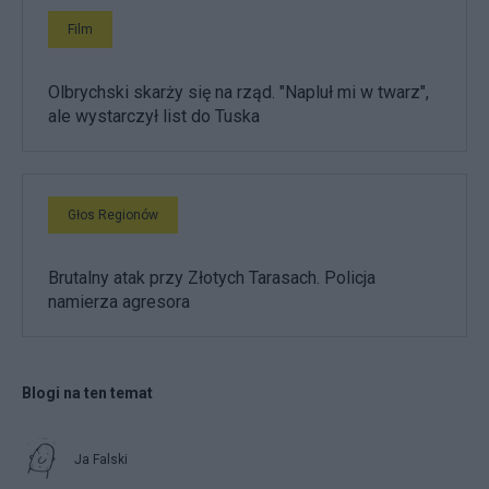
Film
Olbrychski skarży się na rząd. "Napluł mi w twarz",
ale wystarczył list do Tuska
Głos Regionów
Brutalny atak przy Złotych Tarasach. Policja
namierza agresora
Blogi na ten temat
Ja Falski