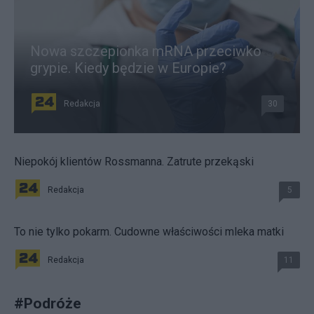
Nowa szczepionka mRNA przeciwko
grypie. Kiedy będzie w Europie?
Redakcja
30
Niepokój klientów Rossmanna. Zatrute przekąski
Redakcja
5
To nie tylko pokarm. Cudowne właściwości mleka matki
Redakcja
11
#
Podróże