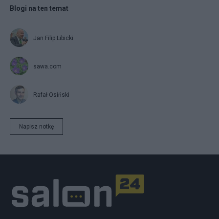
Blogi na ten temat
Jan Filip Libicki
sawa.com
Rafał Osiński
Napisz notkę