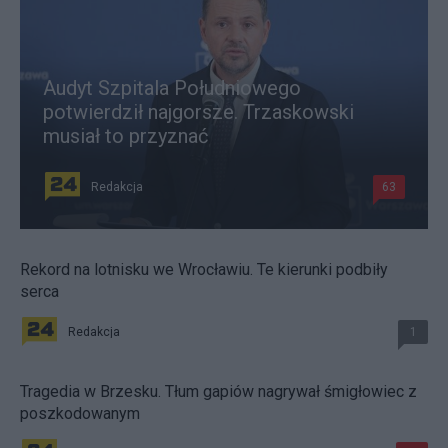
Audyt Szpitala Południowego
potwierdził najgorsze. Trzaskowski
musiał to przyznać
Redakcja
63
Rekord na lotnisku we Wrocławiu. Te kierunki podbiły
serca
Redakcja
1
Tragedia w Brzesku. Tłum gapiów nagrywał śmigłowiec z
poszkodowanym