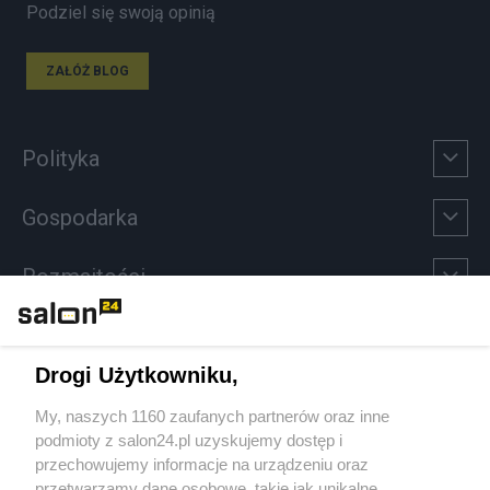
Podziel się swoją opinią
ZAŁÓŻ BLOG
Polityka
Gospodarka
Rozmaitości
Technologie
Drogi Użytkowniku,
Sport
My, naszych 1160 zaufanych partnerów oraz inne
podmioty z salon24.pl uzyskujemy dostęp i
Społeczeństwo
przechowujemy informacje na urządzeniu oraz
przetwarzamy dane osobowe, takie jak unikalne