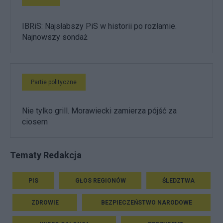
IBRiS: Najsłabszy PiS w historii po rozłamie.
Najnowszy sondaż
Partie polityczne
Nie tylko grill. Morawiecki zamierza pójść za
ciosem
Tematy Redakcja
PIS
GŁOS REGIONÓW
ŚLEDZTWA
ZDROWIE
BEZPIECZEŃSTWO NARODOWE