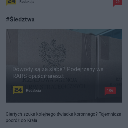
Redakcja
29
#
Śledztwa
Dowody są za słabe? Podejrzany ws.
RARS opuścił areszt
Redakcja
106
Giertych szuka kolejnego świadka koronnego? Tajemnicza
podróż do Krala