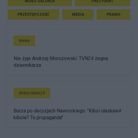
WIDEO SALON24
PREZYDENT
PRZESTĘPCZOŚĆ
MEDIA
PRAWO
Media
Nie żyje Andrzej Morozowski. TVN24 żegna
dziennikarza
Wideo Salon24
Burza po decyzjach Nawrockiego. "Kibol ułaskawił
kibola? To propaganda"