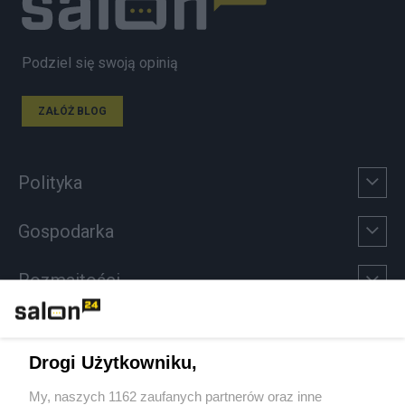
Podziel się swoją opinią
ZAŁÓŻ BLOG
Polityka
Gospodarka
Rozmaitości
Technologie
Drogi Użytkowniku,
Sport
My, naszych 1162 zaufanych partnerów oraz inne