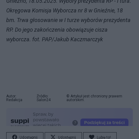
Gniezno, 18.05.2025. Wybory prezydenta RP - I tura.
Okręgowa Komisja Wyborcza nr 8 w Gnieźnie, 18
bm. Trwa głosowanie w I turze wyborów prezydenta
RP. Do jego zakończenia obowiązuje cisza
wyborcza. fot. PAP/Jakub Kaczmarczyk
Autor:
Źródło:
© Artykuł jest chroniony prawem
Redakcja
Salon24
autorskim.
Udostępnij
Udostępnij
Lubię to!