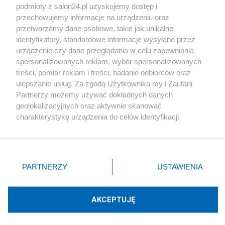
podmioty z salon24.pl uzyskujemy dostęp i
Społeczeństwo
przechowujemy informacje na urządzeniu oraz
przetwarzamy dane osobowe, takie jak unikalne
Kultura
identyfikatory, standardowe informacje wysyłane przez
urządzenie czy dane przeglądania w celu zapewniania
spersonalizowanych reklam, wybór spersonalizowanych
treści, pomiar reklam i treści, badanie odbiorców oraz
ulepszanie usług. Za zgodą Użytkownika my i Zaufani
X
Facebook
Instagram
Youtube
Partnerzy możemy używać dokładnych danych
geolokalizacyjnych oraz aktywnie skanować
charakterystykę urządzenia do celów identyfikacji.
Web Content Media sp. z o. o. © 2022
Ponieważ cenimy Twoją prywatność, prosimy o zgodę na
korzystanie z tych technologii poprzez kliknięcie
„Akceptuję”. Zgoda jest dobrowolna i zawsze możesz ją
Pomoc
O nas
Praca
Reklama
Kontakt
zmienić/wycofać klikając przycisk ustawień prywatności
PARTNERZY
USTAWIENIA
znajdujący się w lewym dolnym rogu strony
. Niektóre
rodzaje przetwarzania danych nie wymagają zgody
użytkownika, ale masz prawo sprzeciwić się takiemu
AKCEPTUJĘ
przetwarzaniu. Preferencje będą miały zastosowania tylko
Technologię dostarcza:
W3media.pl
na tej witrynie.