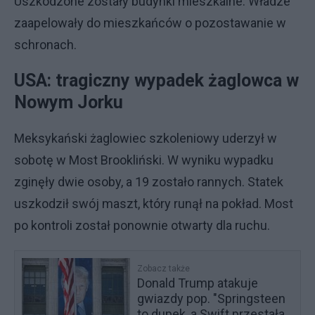
Uszkodzone zostały budynki mieszkalne. Władze
zaapelowały do mieszkańców o pozostawanie w
schronach.
USA: tragiczny wypadek żaglowca w
Nowym Jorku
Meksykański żaglowiec szkoleniowy uderzył w
sobotę w Most Brookliński. W wyniku wypadku
zginęły dwie osoby, a 19 zostało rannych. Statek
uszkodził swój maszt, który runął na pokład. Most
po kontroli został ponownie otwarty dla ruchu.
Zobacz także
Donald Trump atakuje
gwiazdy pop. "Springsteen
to dupek, a Swift przestała