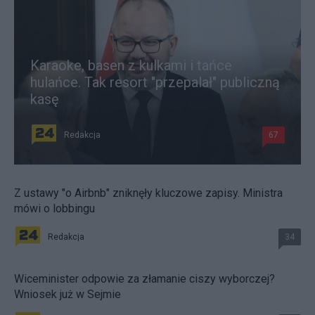
Karaoke, basen z kulkami i tańce
hulańce. Tak resort "przepalał" publiczną
kasę
Redakcja
67
Z ustawy "o Airbnb" zniknęły kluczowe zapisy. Ministra
mówi o lobbingu
Redakcja
34
Wiceminister odpowie za złamanie ciszy wyborczej?
Wniosek już w Sejmie