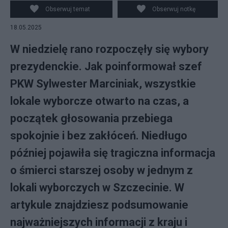
Okręgowa Komisja Wyborcza nr 8 w Gnieźnie, 18 bm.
Obserwuj temat
Obserwuj notkę
Trwa głosowanie w I turze wyborów prezydenta RP. Do
18.05.2025
jego zakończenia obowiązuje cisza wyborcza. (mr)
PAP/Jakub Kaczmarczyk
W niedzielę rano rozpoczęły się wybory
prezydenckie. Jak poinformował szef
PKW Sylwester Marciniak, wszystkie
lokale wyborcze otwarto na czas, a
początek głosowania przebiega
spokojnie i bez zakłóceń. Niedługo
później pojawiła się tragiczna informacja
o śmierci starszej osoby w jednym z
lokali wyborczych w Szczecinie. W
artykule znajdziesz podsumowanie
najważniejszych informacji z kraju i