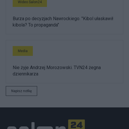
Wideo Salon24
Burza po decyzjach Nawrockiego. "Kibol ułaskawił
kibola? To propaganda"
Media
Nie żyje Andrzej Morozowski. TVN24 żegna
dziennikarza
Napisz notkę