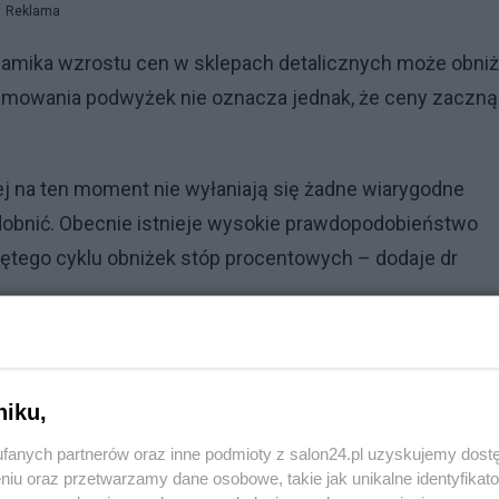
Reklama
namika wzrostu cen w sklepach detalicznych może obni
hamowania podwyżek nie oznacza jednak, że ceny zaczną
iej na ten moment nie wyłaniają się żadne wiarygodne
dobnić. Obecnie istnieje wysokie prawdopodobieństwo
tego cyklu obniżek stóp procentowych – dodaje dr
niku,
fanych partnerów oraz inne podmioty z salon24.pl uzyskujemy dost
niu oraz przetwarzamy dane osobowe, takie jak unikalne identyfikat