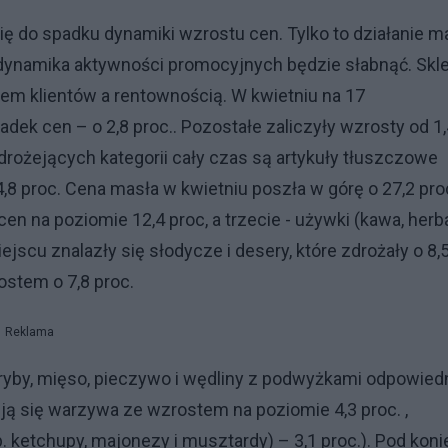
ię do spadku dynamiki wzrostu cen. Tylko to działanie m
 dynamika aktywności promocyjnych będzie słabnąć. Skl
m klientów a rentownością. W kwietniu na 17
dek cen – o 2,8 proc.. Pozostałe zaliczyły wzrosty od 1,
 drożejących kategorii cały czas są artykuły tłuszczowe
4,8 proc. Cena masła w kwietniu poszła w górę o 27,2 pro
 na poziomie 12,4 proc, a trzecie - używki (kawa, herba
ejscu znalazły się słodycze i desery, które zdrożały o 8,
ostem o 7,8 proc.
Reklama
k ryby, mięso, pieczywo i wędliny z podwyżkami odpowied
najdują się warzywa ze wzrostem na poziomie 4,3 proc. ,
np. ketchupy, majonezy i musztardy) – 3,1 proc.). Pod koni