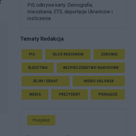
ż
PiS odkrywa karty. Demografia,
mieszkania, ETS, deportacje Ukraińców i
rozliczenia
Tematy Redakcja
PIS
GŁOS REGIONÓW
ZDROWIE
ŚLEDZTWA
BEZPIECZEŃSTWO NARODOWE
SEJM I SENAT
WIDEO SALON24
MEDIA
PREZYDENT
PIENIĄDZE
Prezydent