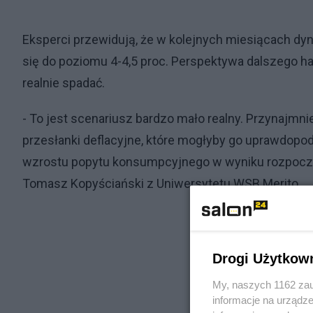
Eksperci przewidują, że w kolejnych miesiącach dy
się do poziomu 4-4,5 proc. Perspektywa dalszego 
realnie spadać.
- To jest scenariusz bardzo mało realny. Przynajmn
przesłanki deflacyjne, które mogłyby go uprawdopo
wzrostu popytu konsumpcyjnego w wyniku rozpoczę
Tomasz Kopyściański z Uniwersytetu WSB Merito.
Drogi Użytkow
My, naszych 1162 zau
informacje na urządze