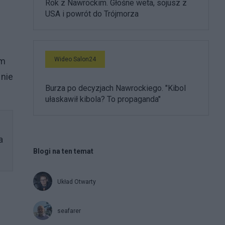
Rok z Nawrockim. Głośne weta, sojusz z
USA i powrót do Trójmorza
Wideo Salon24
ym
 nie
Burza po decyzjach Nawrockiego. "Kibol
ułaskawił kibola? To propaganda"
a
Blogi na ten temat
Układ Otwarty
seafarer