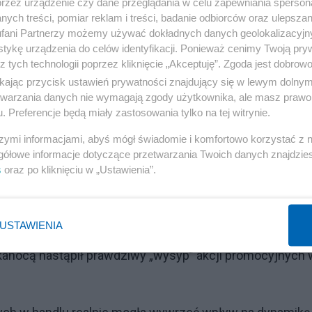
przez urządzenie czy dane przeglądania w celu zapewniania sperson
ych treści, pomiar reklam i treści, badanie odbiorców oraz ulepszan
fani Partnerzy możemy używać dokładnych danych geolokalizacyjn
tykę urządzenia do celów identyfikacji. Ponieważ cenimy Twoją pry
z tych technologii poprzez kliknięcie „Akceptuję”. Zgoda jest dobro
ikając przycisk ustawień prywatności znajdujący się w lewym dolny
etwarzania danych nie wymagają zgody użytkownika, ale masz prawo 
. Preferencje będą miały zastosowania tylko na tej witrynie.
szymi informacjami, abyś mógł świadomie i komfortowo korzystać z
gółowe informacje dotyczące przetwarzania Twoich danych znajdzi
s
oraz po kliknięciu w „Ustawienia”.
USTAWIENIA
lkanocą nastąpił prawdziwy „wysyp” akcji promocyjnych 