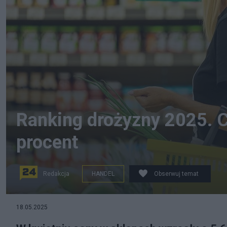
Ranking drożyzny 2025. 
procent
Redakcja
HANDEL
Obserwuj temat
MondayNews
18.05.2025