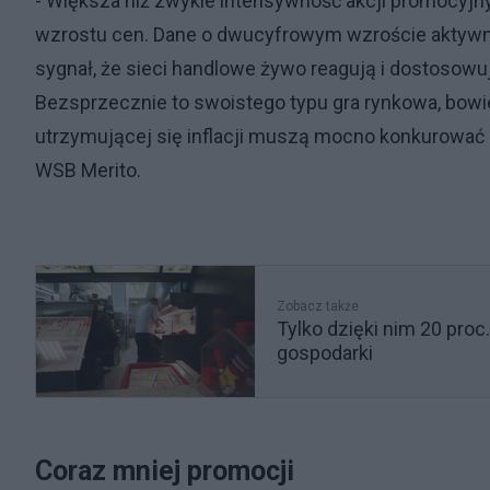
- Większa niż zwykle intensywność akcji promocyj
wzrostu cen. Dane o dwucyfrowym wzroście aktywn
sygnał, że sieci handlowe żywo reagują i dostosow
Bezsprzecznie to swoistego typu gra rynkowa, bowi
utrzymującej się inflacji muszą mocno konkurować 
WSB Merito.
Zobacz także
Tylko dzięki nim 20 proc.
gospodarki
Coraz mniej promocji