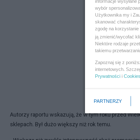
informacje wysyłane 
wybór spersonalizowan
Użytkownika my i Zau
skanować charakterys
zgodę na korzystanie 
ją zmienić/wycofać kl
Niektóre rodzaje prz
takiemu przetwarzaniu
Zapoznaj się z poniż
internetowych. Szcze
Prywatności
i
Cookie
PARTNERZY
Autorzy raportu wskazują, że w tym roku przed Wie
sklepach. Był dużo większy niż rok temu.