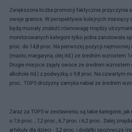
Zwiększona liczba promocji faktycznie przyczynia s
swoje granice. W perspektywie kolejnych miesięcy
będą musiały znaleźć równowagę między utrzymanie
monitorowanych kategorii tylko jedna zanotowała spa
proc. do 14,8 proc. Na pierwszej pozycji najmocniej
(masło, margaryna, olej itd.) ze średnim wzrostem 1
Drugie miejsce zajęły owoce ze średnim wzrostem cen
alkohole itd.) z podwyżką o 9,8 proc. Na czwartym mi
proc.. TOP5 drożyzny zamyka nabiał ze średnim wzr
Zaraz za TOP5 w zestawieniu są takie kategorie, ja
o 7,6 proc. , 7,2 proc., 6,7 proc. i 6,2 proc.. Dalej z
artykuły dla dzieci - 3,2 proc. i dodatki spożywcze (