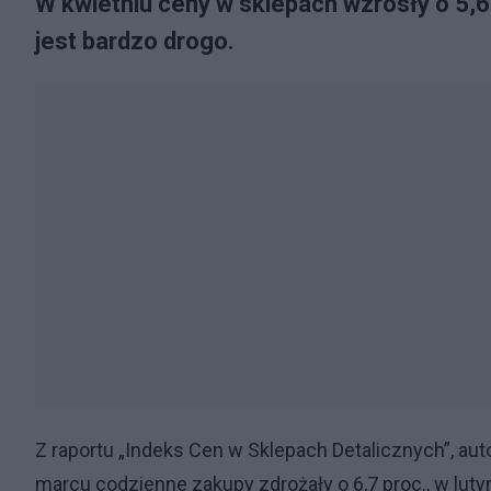
W kwietniu ceny w sklepach wzrosły o 5,6 
jest bardzo drogo.
Z raportu „Indeks Cen w Sklepach Detalicznych”, a
marcu codzienne zakupy zdrożały o 6,7 proc., w lutym 