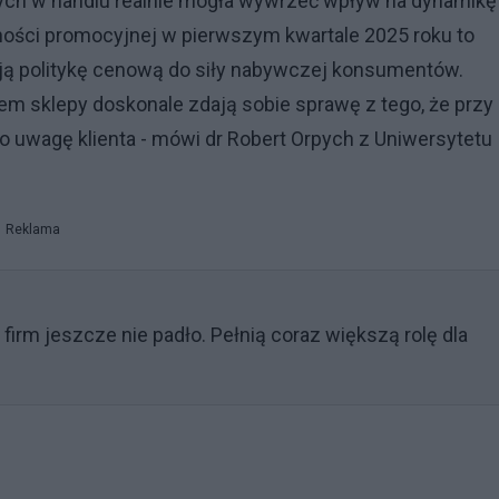
nych w handlu realnie mogła wywrzeć wpływ na dynamikę
ości promocyjnej w pierwszym kwartale 2025 roku to
ują politykę cenową do siły nabywczej konsumentów.
em sklepy doskonale zdają sobie sprawę z tego, że przy
o uwagę klienta - mówi dr Robert Orpych z Uniwersytetu
Reklama
 firm jeszcze nie padło. Pełnią coraz większą rolę dla