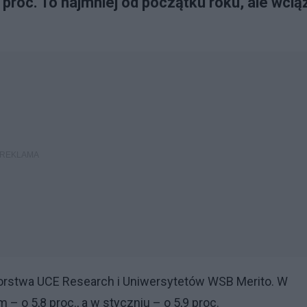
proc. To najmniej od początku roku, ale wcią
utorstwa UCE Research i Uniwersytetów WSB Merito. W
– o 5,8 proc., a w styczniu – o 5,9 proc.