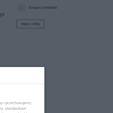
Grzegorz Gembalski
żyć
Napisz notkę
ęp i przechowujemy
ory, standardowe