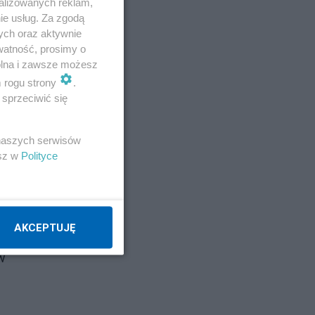
alizowanych reklam,
ie usług. Za zgodą
ych oraz aktywnie
watność, prosimy o
wolna i zawsze możesz
m rogu strony
.
sprzeciwić się
 naszych serwisów
esz w
Polityce
AKCEPTUJĘ
w