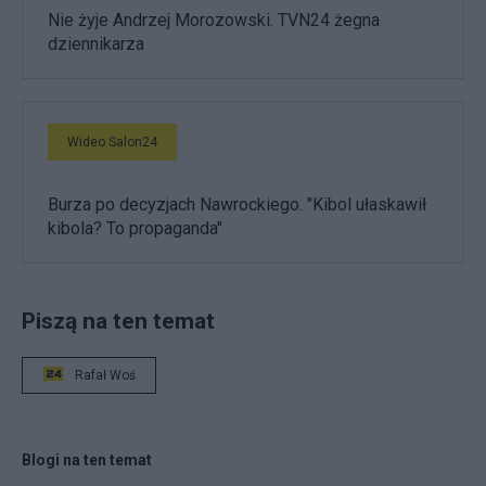
Nie żyje Andrzej Morozowski. TVN24 żegna
dziennikarza
Wideo Salon24
Burza po decyzjach Nawrockiego. "Kibol ułaskawił
kibola? To propaganda"
Piszą na ten temat
Rafał Woś
Blogi na ten temat