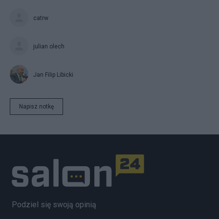
catrw
julian olech
Jan Filip Libicki
Napisz notkę
Podziel się swoją opinią