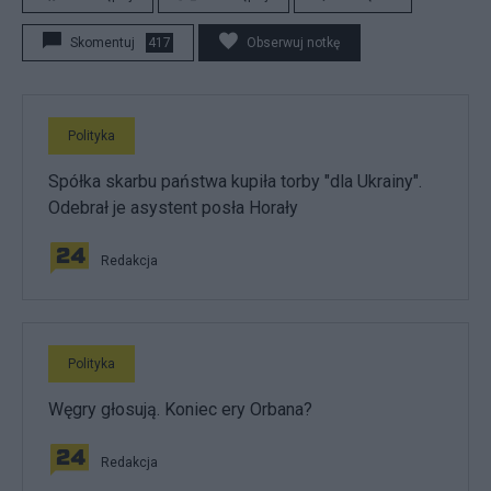
Skomentuj
417
Obserwuj notkę
Polityka
Spółka skarbu państwa kupiła torby "dla Ukrainy".
Odebrał je asystent posła Horały
Redakcja
Polityka
Węgry głosują. Koniec ery Orbana?
Redakcja