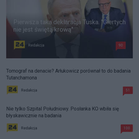
Pierwsza taka deklaracja Tuska. "Giertych
nie jest świętą krową"
Redakcja
90
Tomograf na denacie? Arłukowicz porównał to do badania
Tutanchamona
Redakcja
51
Nie tylko Szpital Południowy. Posłanka KO wbiła się
błyskawicznie na badania
Redakcja
100