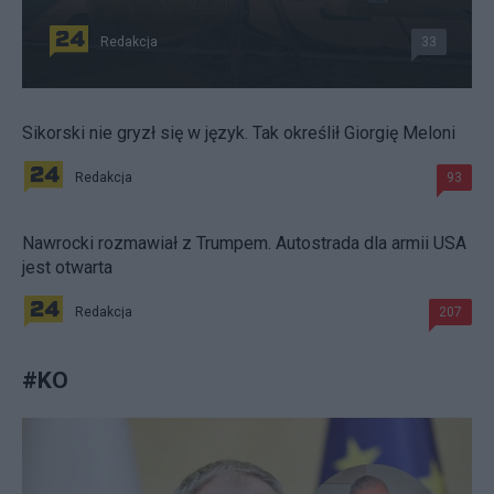
Redakcja
33
Sikorski nie gryzł się w język. Tak określił Giorgię Meloni
Redakcja
93
Nawrocki rozmawiał z Trumpem. Autostrada dla armii USA
jest otwarta
Redakcja
207
#
KO