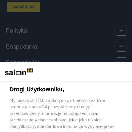
ZAŁÓŻ BLOG
Polityka
Gospodarka
Rozmaitości
Technologie
Drogi Użytkowniku,
Sport
My, naszych 1160 zaufanych partnerów oraz inne
podmioty z salon24.pl uzyskujemy dostęp i
Społeczeństwo
przechowujemy informacje na urządzeniu oraz
przetwarzamy dane osobowe, takie jak unikalne
Kultura
identyfikatory, standardowe informacje wysyłane przez