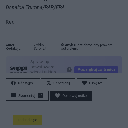
Donalda Trumpa/PAP/EPA
Red.
Autor:
Źródło:
© Artykuł jest chroniony prawem
Redakcja
Salon24
autorskim.
Udostępnij
Udostępnij
Lubię to!
Skomentuj
46
Obserwuj notkę
Technologie