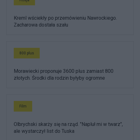
Kreml wściekły po przemówieniu Nawrockiego.
Zacharowa dostała szału
800 plus
Morawiecki proponuje 3600 plus zamiast 800
złotych. Środki dla rodzin byłyby ogromne
Film
Olbrychski skarży się na rząd. "Napluł mi w twarz",
ale wystarczył list do Tuska