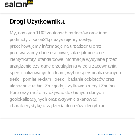
Technologie
Drogi Użytkowniku,
Sport
My, naszych 1162 zaufanych partnerów oraz inne
podmioty z salon24.pl uzyskujemy dostęp i
Społeczeństwo
przechowujemy informacje na urządzeniu oraz
przetwarzamy dane osobowe, takie jak unikalne
Kultura
identyfikatory, standardowe informacje wysyłane przez
urządzenie czy dane przeglądania w celu zapewniania
spersonalizowanych reklam, wybór spersonalizowanych
treści, pomiar reklam i treści, badanie odbiorców oraz
ulepszanie usług. Za zgodą Użytkownika my i Zaufani
X
Facebook
Instagram
Youtube
Partnerzy możemy używać dokładnych danych
geolokalizacyjnych oraz aktywnie skanować
charakterystykę urządzenia do celów identyfikacji.
Web Content Media sp. z o. o. © 2022
Ponieważ cenimy Twoją prywatność, prosimy o zgodę na
korzystanie z tych technologii poprzez kliknięcie
„Akceptuję”. Zgoda jest dobrowolna i zawsze możesz ją
Pomoc
O nas
Praca
Reklama
Kontakt
zmienić/wycofać klikając przycisk ustawień prywatności