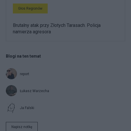
Głos Regionów
Brutalny atak przy Złotych Tarasach. Policja
namierza agresora
Blogi na ten temat
report
Łukasz Warzecha
Ja Falski
Napisz notkę