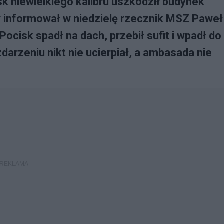
sk niewielkiego kalibru uszkodził budynek
 informował w niedzielę rzecznik MSZ Paweł
ocisk spadł na dach, przebił sufit i wpadł do
arzeniu nikt nie ucierpiał, a ambasada nie