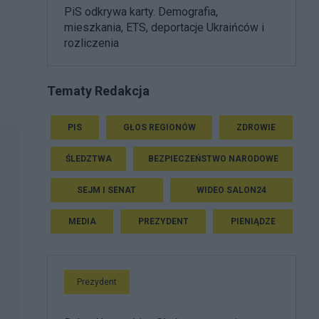
PiS odkrywa karty. Demografia,
mieszkania, ETS, deportacje Ukraińców i
rozliczenia
Tematy Redakcja
PIS
GŁOS REGIONÓW
ZDROWIE
ŚLEDZTWA
BEZPIECZEŃSTWO NARODOWE
SEJM I SENAT
WIDEO SALON24
MEDIA
PREZYDENT
PIENIĄDZE
Prezydent