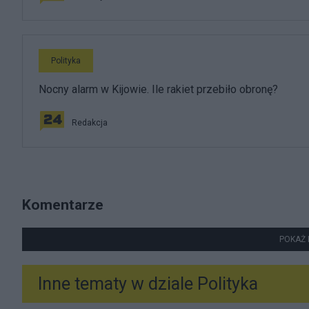
Polityka
Nocny alarm w Kijowie. Ile rakiet przebiło obronę?
Redakcja
Komentarze
POKAŻ 
Inne tematy w dziale
Polityka