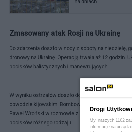
na dniach
Zmasowany atak Rosji na Ukrainę
Do zdarzenia doszło w nocy z soboty na niedzielę, 
dronowy na Ukrainę. Operacją trwała aż 12 godzin. 
pocisków balistycznych i manewrujących.
W wyniku ostrzałów doszło do licznych pożarów bu
obwodzie kijowskim. Bombowe ataki odnotowano tak
Drogi Użytkow
Paweł Wroński w rozmowie z TVN24 przekazał, że tej
My, naszych 1162 zau
pocisków różnego rodzaju.
informacje na urządze