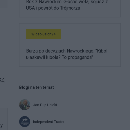
Rok z Nawrockim. Głośne weta, sojusz z
USA i powrót do Trójmorza
Wideo Salon24
Burza po decyzjach Nawrockiego. "Kibol
ułaskawił kibola? To propaganda"
SZ,
Blogi na ten temat
Jan Filip Libicki
Independent Trader
zy