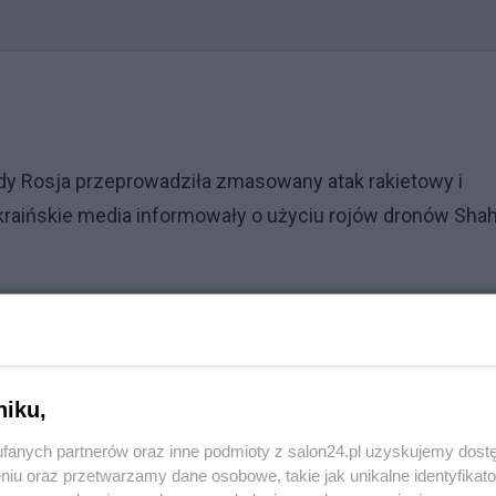
gdy Rosja przeprowadziła zmasowany atak rakietowy i
Ukraińskie media informowały o użyciu rojów dronów Sha
Reklama
dynków prywatnych, publicznych i przemysłowych w
że w innych regionach, w tym w Zaporożu i Chmielnicki
niku,
 nocy nad Ukrainę nadleciało około 500 dronów i około 
fanych partnerów oraz inne podmioty z salon24.pl uzyskujemy dost
niu oraz przetwarzamy dane osobowe, takie jak unikalne identyfikat