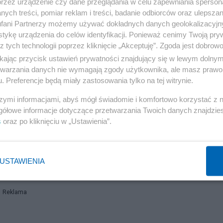
przez urządzenie czy dane przeglądania w celu zapewniania sperson
mian
ych treści, pomiar reklam i treści, badanie odbiorców oraz ulepszan
fani Partnerzy możemy używać dokładnych danych geolokalizacyjn
ada RP w Kijowie nie wstrzymuje swojej pracy. –
tykę urządzenia do celów identyfikacji. Ponieważ cenimy Twoją pry
z tych technologii poprzez kliknięcie „Akceptuję”. Zgoda jest dobro
ka działa w Kijowie permanentnie. Będzie działała równ
ikając przycisk ustawień prywatności znajdujący się w lewym dolny
etwarzania danych nie wymagają zgody użytkownika, ale masz prawo 
. Preferencje będą miały zastosowania tylko na tej witrynie.
 raport zostanie przekazany do centrali w Warszawie.
szymi informacjami, abyś mógł świadomie i komfortowo korzystać z
gółowe informacje dotyczące przetwarzania Twoich danych znajdzi
s
oraz po kliknięciu w „Ustawienia”.
czą siły. Nowość na rynku kurierskim
USTAWIENIA
Reklama