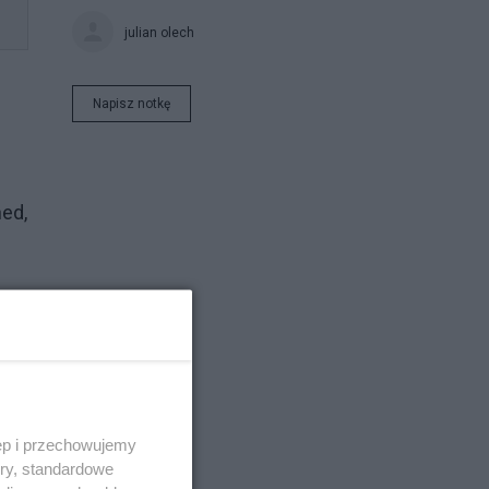
julian olech
Napisz notkę
hed,
m.
40
ęp i przechowujemy
ory, standardowe