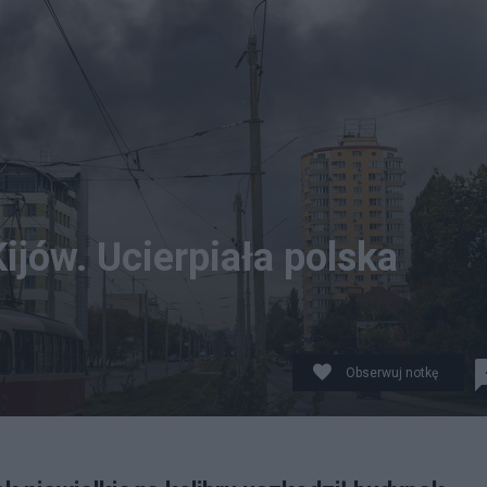
jów. Ucierpiała polska
Obserwuj notkę