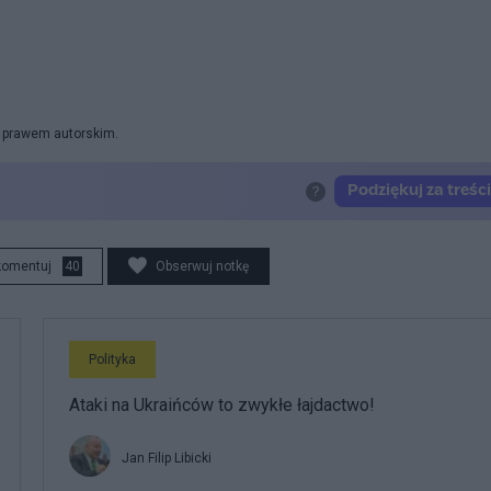
y prawem autorskim.
komentuj
40
Obserwuj notkę
Polityka
Ataki na Ukraińców to zwykłe łajdactwo!
Jan Filip Libicki