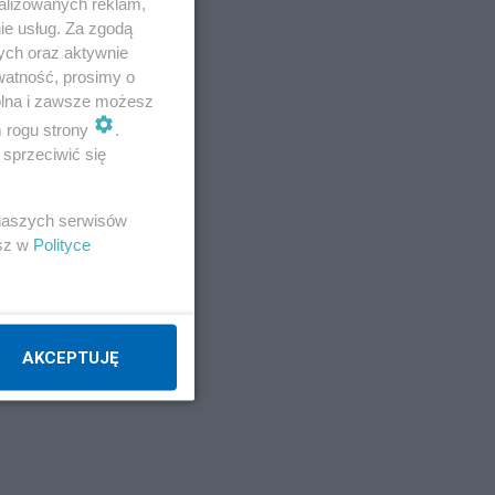
alizowanych reklam,
ie usług. Za zgodą
ych oraz aktywnie
watność, prosimy o
wolna i zawsze możesz
ież
m rogu strony
.
sprzeciwić się
 naszych serwisów
esz w
Polityce
AKCEPTUJĘ