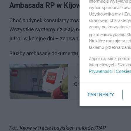
informacje wysyłane 
Ambasada RP w Kijowie działa bez z
wybór spersonalizowan
Użytkownika my i Zau
Choć budynek konsularny został uszkodzony, ambas
skanować charakterys
zgodę na korzystanie 
Wszystkie systemy działają normalnie. Nasza placów
ją zmienić/wycofać kl
jutro i w kolejne dni – zapewnił rzecznik MSZ.
Niektóre rodzaje prz
takiemu przetwarzaniu
Służby ambasady dokumentują szkody, a ostateczny
Zapoznaj się z poniż
internetowych. Szcze
Prywatności
i
Cookie
Zobacz także
Orlen i Poczta Polska łą
PARTNERZY
Fot. Kijów w tracie rosyjskich nalotów/PAP