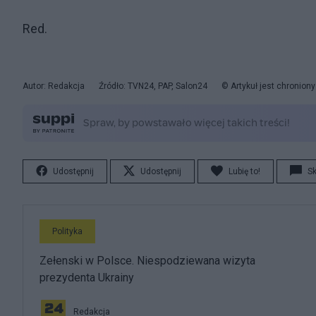
Red.
Autor: Redakcja
Źródło: TVN24, PAP, Salon24
© Artykuł jest chronion
Udostępnij
Udostępnij
Lubię to!
S
Polityka
Zełenski w Polsce. Niespodziewana wizyta
prezydenta Ukrainy
Redakcja