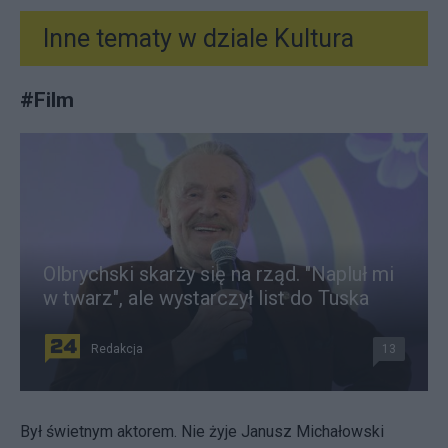
Inne tematy w dziale
Kultura
#
Film
Olbrychski skarży się na rząd. "Napluł mi
w twarz", ale wystarczył list do Tuska
Redakcja
13
Był świetnym aktorem. Nie żyje Janusz Michałowski