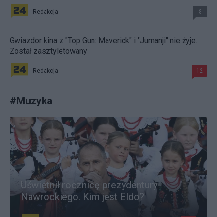
Redakcja
8
Gwiazdor kina z "Top Gun: Maverick" i "Jumanji" nie żyje.
Został zasztyletowany
Redakcja
12
#
Muzyka
Uświetnił rocznicę prezydentury
Nawrockiego. Kim jest Eldo?