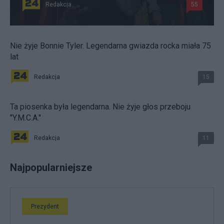
Redakcja
55
Nie żyje Bonnie Tyler. Legendarna gwiazda rocka miała 75
lat
Redakcja
15
Ta piosenka była legendarna. Nie żyje głos przeboju
"Y.M.C.A."
Redakcja
11
Najpopularniejsze
Prezydent