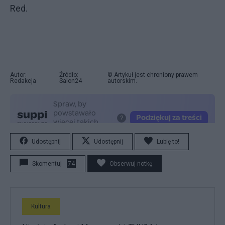
Red.
Autor:
Źródło:
© Artykuł jest chroniony prawem
Redakcja
Salon24
autorskim.
Udostępnij
Udostępnij
Lubię to!
Skomentuj
74
Obserwuj notkę
Kultura