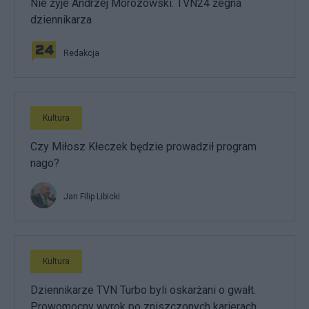
Nie żyje Andrzej Morozowski. TVN24 żegna
dziennikarza
Redakcja
Kultura
Czy Miłosz Kłeczek będzie prowadził program
nago?
Jan Filip Libicki
Kultura
Dziennikarze TVN Turbo byli oskarżani o gwałt.
Prowomocny wyrok po zniszczonych karierach