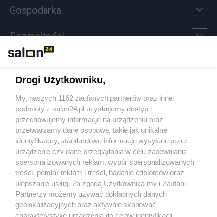
Gospodarka
Rozmaitości
Technologie
Drogi Użytkowniku,
Sport
My, naszych 1162 zaufanych partnerów oraz inne
podmioty z salon24.pl uzyskujemy dostęp i
Społeczeństwo
przechowujemy informacje na urządzeniu oraz
przetwarzamy dane osobowe, takie jak unikalne
Kultura
identyfikatory, standardowe informacje wysyłane przez
urządzenie czy dane przeglądania w celu zapewniania
spersonalizowanych reklam, wybór spersonalizowanych
treści, pomiar reklam i treści, badanie odbiorców oraz
ulepszanie usług. Za zgodą Użytkownika my i Zaufani
X
Facebook
Instagram
Youtube
Partnerzy możemy używać dokładnych danych
geolokalizacyjnych oraz aktywnie skanować
charakterystykę urządzenia do celów identyfikacji.