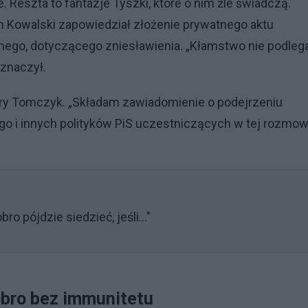
 Reszta to fantazje Tyszki, które o nim źle świadczą.
ch Kowalski zapowiedział złożenie prywatnego aktu
rnego, dotyczącego zniesławienia. „Kłamstwo nie podleg
aznaczył.
ry Tomczyk. „Składam zawiadomienie o podejrzeniu
o i innych polityków PiS uczestniczących w tej rozmow
ro pójdzie siedzieć, jeśli..."
obro bez immunitetu