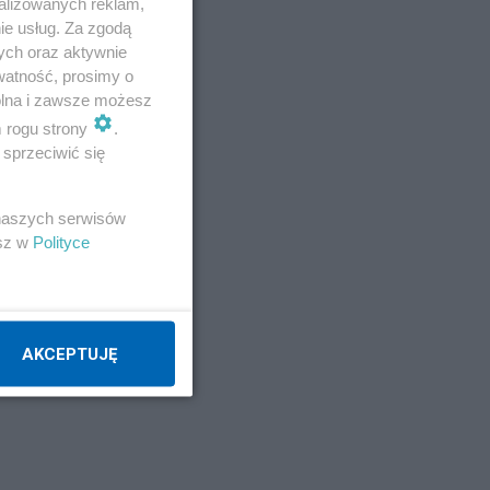
alizowanych reklam,
ie usług. Za zgodą
ych oraz aktywnie
watność, prosimy o
wolna i zawsze możesz
m rogu strony
.
sprzeciwić się
 naszych serwisów
esz w
Polityce
AKCEPTUJĘ