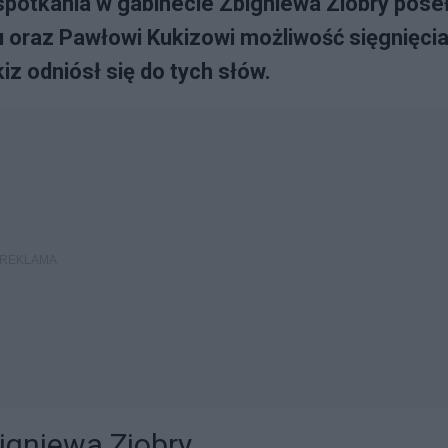
 spotkania w gabinecie Zbigniewa Ziobry pose
 oraz Pawłowi Kukizowi możliwość sięgnięci
iz odniósł się do tych słów.
igniewa Ziobry