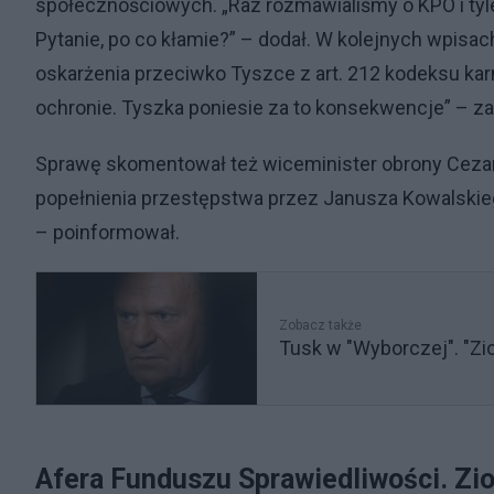
społecznościowych. „Raz rozmawialiśmy o KPO i tyle.
Pytanie, po co kłamie?” – dodał. W kolejnych wpisa
oskarżenia przeciwko Tyszce z art. 212 kodeksu ka
ochronie. Tyszka poniesie za to konsekwencje” – z
Sprawę skomentował też wiceminister obrony Ceza
popełnienia przestępstwa przez Janusza Kowalskieg
– poinformował.
Zobacz także
Tusk w "Wyborczej". "Ziob
Afera Funduszu Sprawiedliwości. Zi