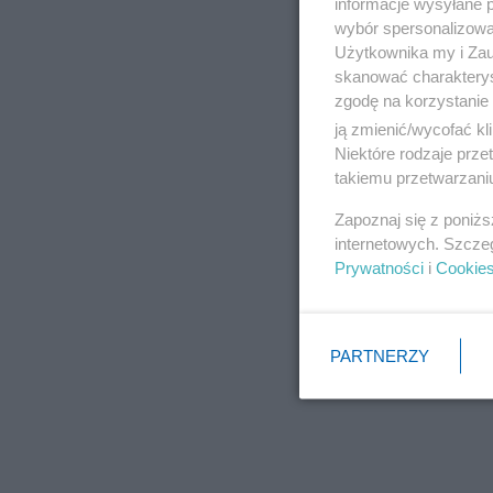
informacje wysyłane 
wybór spersonalizowan
Użytkownika my i Zau
skanować charakterys
zgodę na korzystanie 
ją zmienić/wycofać kl
Niektóre rodzaje prz
takiemu przetwarzaniu
Zapoznaj się z poniż
internetowych. Szcze
Prywatności
i
Cookie
PARTNERZY