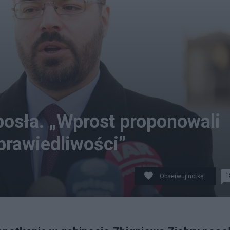
osła. „Wprost proponowali
prawiedliwości”
1
Obserwuj notkę
sowej. fot. PAP/Szymon Pulcyn