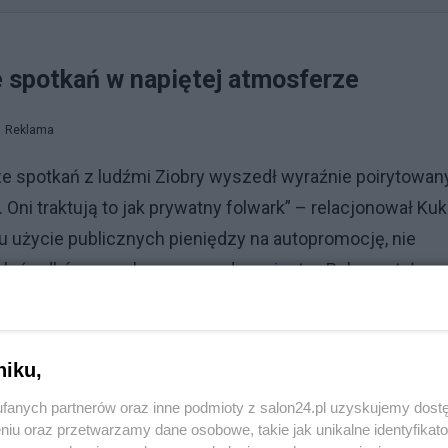
e spotkań w napiętej atmosferze
Reklama
 ze spotkań z ludźmi Ziobry wyszedł wyraźnie poirytowany
ni traktują to jak prywatny folwark” – relacjonował Kuk
 użycie publicznych pieniędzy na autopromocję, nie
h środków na cele propagandowe jest w Polsce stały.
y przyznawaniu pieniędzy z KPO, gdzie największą korzyś
ć przepisy, żeby takie sytuacje w ogóle nie były możliw
niku,
fanych partnerów oraz inne podmioty z salon24.pl uzyskujemy dost
niu oraz przetwarzamy dane osobowe, takie jak unikalne identyfikat