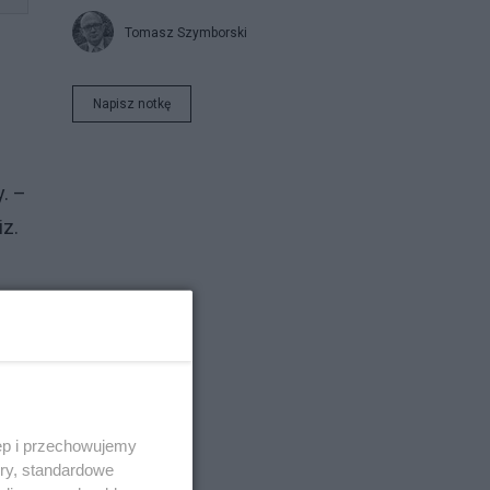
Tomasz Szymborski
Napisz notkę
. –
iz.
ć
e –
ęp i przechowujemy
ory, standardowe