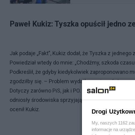
Paweł Kukiz: Tyszka opuścił jedno z
Jak podaje „Fakt”, Kukiz dodał, że Tyszka z jednego
Powiedział wtedy do mnie: „Chodźmy, szkoda czasu. O
Podkreślił, że gdyby kiedykolwiek zaproponowano mu
zgodziłby się. – Problem wydatkowania państwowyc
Dotyczy zarówno PiS, jak i PO. Widać to choćby prz
odniosły środowiska sprzyjające KO. Warto uszczelni
ocenił Kukiz.
Drogi Użytkow
My, naszych 1162 zau
informacje na urządze