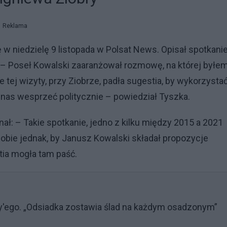
Reklama
 w niedzielę 9 listopada w Polsat News. Opisał spotkani
 – Poseł Kowalski zaaranżował rozmowę, na której byłe
tej wizyty, przy Ziobrze, padła sugestia, by wykorzysta
 nas wesprzeć politycznie – powiedział Tyszka.
ał: – Takie spotkanie, jedno z kilku między 2015 a 2021
obie jednak, by Janusz Kowalski składał propozycje
tia mogła tam paść.
y'ego. „Odsiadka zostawia ślad na każdym osadzonym”