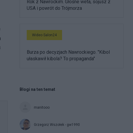
Rok z Nawrockim. Głośne weta, sojusz z
USA i powrót do Trójmorza
e
Wideo Salon24
m
ć
Burza po decyzjach Nawrockiego. "Kibol
ułaskawił kibola? To propaganda"
Blogi na ten temat
manitooo
Grzegorz Wszołek - gw1990