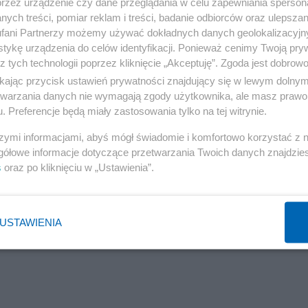
przez urządzenie czy dane przeglądania w celu zapewniania sperson
ych treści, pomiar reklam i treści, badanie odbiorców oraz ulepszan
fani Partnerzy możemy używać dokładnych danych geolokalizacyjn
tykę urządzenia do celów identyfikacji. Ponieważ cenimy Twoją pry
z tych technologii poprzez kliknięcie „Akceptuję”. Zgoda jest dobro
ikając przycisk ustawień prywatności znajdujący się w lewym dolny
etwarzania danych nie wymagają zgody użytkownika, ale masz prawo 
. Preferencje będą miały zastosowania tylko na tej witrynie.
szymi informacjami, abyś mógł świadomie i komfortowo korzystać z
gółowe informacje dotyczące przetwarzania Twoich danych znajdzi
s
oraz po kliknięciu w „Ustawienia”.
USTAWIENIA