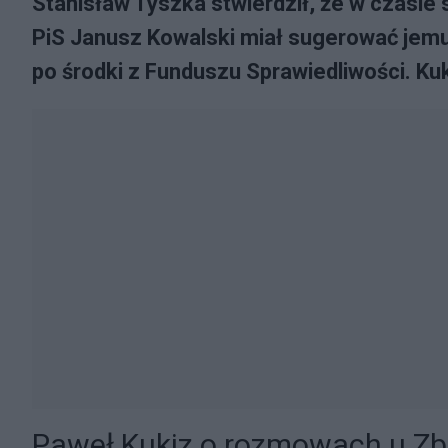
Stanisław Tyszka stwierdził, że w czasie
PiS Janusz Kowalski miał sugerować jemu
po środki z Funduszu Sprawiedliwości. Kuk
Paweł Kukiz o rozmowach u Zb