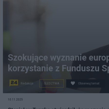
Szokujące wyznanie europ
korzystanie z Funduszu S
Redakcja
ŚLEDZTWA
Obserwuj temat
na zdjęciu: Stanisław Tyszka podczas konferencji pra
10.11.2025