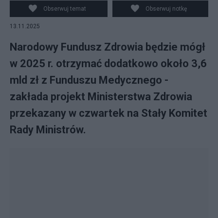
młodzieży na ulicy Goplańskiej w Warszawie, zdjęcie
Obserwuj temat
Obserwuj notkę
ilustracyjne. fot. PAP/Tomasz Gzell
13.11.2025
Narodowy Fundusz Zdrowia będzie mógł
w 2025 r. otrzymać dodatkowo około 3,6
mld zł z Funduszu Medycznego -
zakłada projekt Ministerstwa Zdrowia
przekazany w czwartek na Stały Komitet
Rady Ministrów.