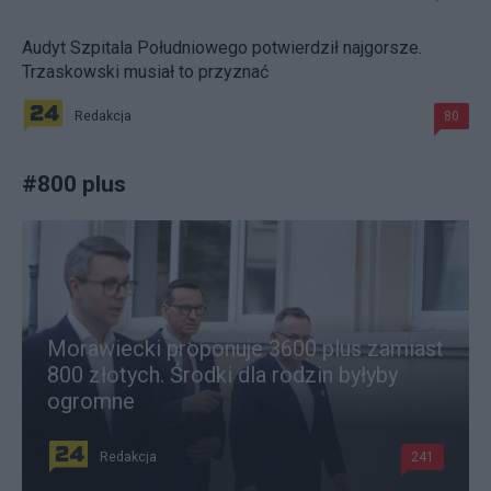
Audyt Szpitala Południowego potwierdził najgorsze.
Trzaskowski musiał to przyznać
Redakcja
80
#
800 plus
Morawiecki proponuje 3600 plus zamiast
800 złotych. Środki dla rodzin byłyby
ogromne
Redakcja
241