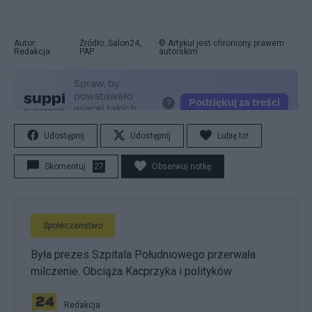
Autor:
Źródło: Salon24,
© Artykuł jest chroniony prawem
Redakcja
PAP
autorskim
Udostępnij
Udostępnij
Lubię to!
Skomentuj
27
Obserwuj notkę
Społeczeństwo
Była prezes Szpitala Południowego przerwała
milczenie. Obciąża Kacprzyka i polityków
Redakcja