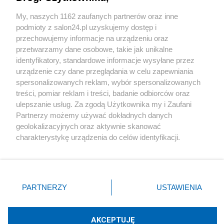
Sport
My, naszych 1162 zaufanych partnerów oraz inne
podmioty z salon24.pl uzyskujemy dostęp i
Społeczeństwo
przechowujemy informacje na urządzeniu oraz
przetwarzamy dane osobowe, takie jak unikalne
Kultura
identyfikatory, standardowe informacje wysyłane przez
urządzenie czy dane przeglądania w celu zapewniania
spersonalizowanych reklam, wybór spersonalizowanych
treści, pomiar reklam i treści, badanie odbiorców oraz
ulepszanie usług. Za zgodą Użytkownika my i Zaufani
X
Facebook
Instagram
Youtube
Partnerzy możemy używać dokładnych danych
geolokalizacyjnych oraz aktywnie skanować
charakterystykę urządzenia do celów identyfikacji.
Web Content Media sp. z o. o. © 2022
Ponieważ cenimy Twoją prywatność, prosimy o zgodę na
korzystanie z tych technologii poprzez kliknięcie
„Akceptuję”. Zgoda jest dobrowolna i zawsze możesz ją
Pomoc
O nas
Praca
Reklama
Kontakt
zmienić/wycofać klikając przycisk ustawień prywatności
PARTNERZY
USTAWIENIA
znajdujący się w lewym dolnym rogu strony
. Niektóre
rodzaje przetwarzania danych nie wymagają zgody
użytkownika, ale masz prawo sprzeciwić się takiemu
AKCEPTUJĘ