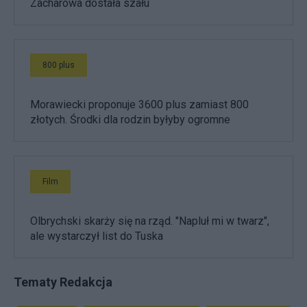
Zacharowa dostała szału
800 plus
Morawiecki proponuje 3600 plus zamiast 800
złotych. Środki dla rodzin byłyby ogromne
Film
Olbrychski skarży się na rząd. "Napluł mi w twarz",
ale wystarczył list do Tuska
Tematy Redakcja