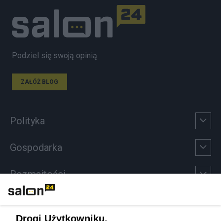
Podziel się swoją opinią
ZAŁÓŻ BLOG
Polityka
Gospodarka
Rozmaitości
Technologie
Drogi Użytkowniku,