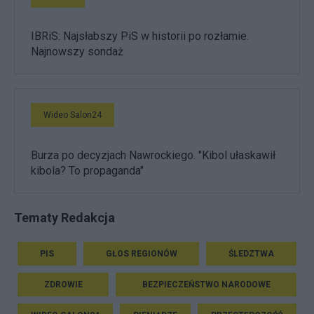
IBRiS: Najsłabszy PiS w historii po rozłamie.
Najnowszy sondaż
Wideo Salon24
Burza po decyzjach Nawrockiego. "Kibol ułaskawił
kibola? To propaganda"
Tematy Redakcja
PIS
GŁOS REGIONÓW
ŚLEDZTWA
ZDROWIE
BEZPIECZEŃSTWO NARODOWE