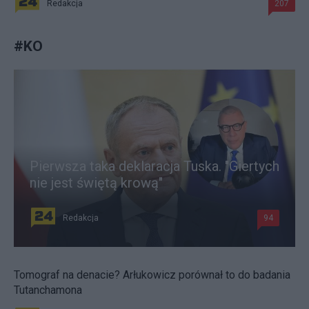
Redakcja
207
#
KO
Pierwsza taka deklaracja Tuska. "Giertych
nie jest świętą krową"
Redakcja
94
Tomograf na denacie? Arłukowicz porównał to do badania
Tutanchamona