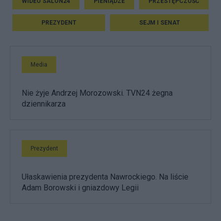
WIDEO SALON24
PIENIĄDZE
PRZESTĘPCZOŚĆ
PREZYDENT
SEJM I SENAT
Media
Nie żyje Andrzej Morozowski. TVN24 żegna
dziennikarza
Prezydent
Ułaskawienia prezydenta Nawrockiego. Na liście
Adam Borowski i gniazdowy Legii