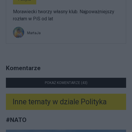
Morawiecki tworzy własny klub. Najpoważniejszy
rozłam w PiS od lat
MartaJa
Komentarze
POKAŻ KOMENTARZE (43)
Inne tematy w dziale
Polityka
#
NATO