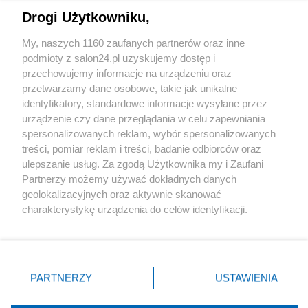
Drogi Użytkowniku,
Sport
My, naszych 1160 zaufanych partnerów oraz inne
podmioty z salon24.pl uzyskujemy dostęp i
Społeczeństwo
przechowujemy informacje na urządzeniu oraz
przetwarzamy dane osobowe, takie jak unikalne
Kultura
identyfikatory, standardowe informacje wysyłane przez
urządzenie czy dane przeglądania w celu zapewniania
spersonalizowanych reklam, wybór spersonalizowanych
treści, pomiar reklam i treści, badanie odbiorców oraz
ulepszanie usług. Za zgodą Użytkownika my i Zaufani
X
Facebook
Instagram
Youtube
Partnerzy możemy używać dokładnych danych
geolokalizacyjnych oraz aktywnie skanować
charakterystykę urządzenia do celów identyfikacji.
Web Content Media sp. z o. o. © 2022
Ponieważ cenimy Twoją prywatność, prosimy o zgodę na
korzystanie z tych technologii poprzez kliknięcie
„Akceptuję”. Zgoda jest dobrowolna i zawsze możesz ją
Pomoc
O nas
Praca
Reklama
Kontakt
zmienić/wycofać klikając przycisk ustawień prywatności
PARTNERZY
USTAWIENIA
znajdujący się w lewym dolnym rogu strony
. Niektóre
rodzaje przetwarzania danych nie wymagają zgody