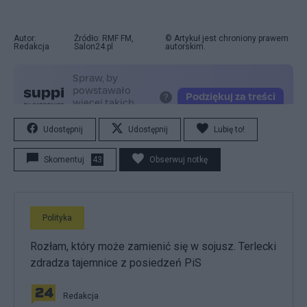
Autor:
Źródło: RMF FM,
© Artykuł jest chroniony prawem
Redakcja
Salon24.pl
autorskim.
Udostępnij
Udostępnij
Lubię to!
Skomentuj
43
Obserwuj notkę
Polityka
Rozłam, który może zamienić się w sojusz. Terlecki
zdradza tajemnice z posiedzeń PiS
Redakcja