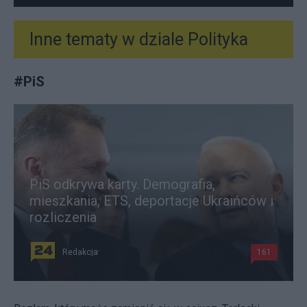
Inne tematy w dziale
Polityka
#
PiS
PiS odkrywa karty. Demografia,
mieszkania, ETS, deportacje Ukraińców i
rozliczenia
Redakcja
161