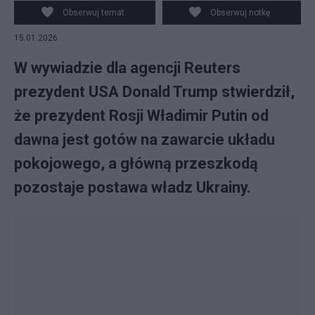
PAP/EPA/Francis Chung / POOL
Obserwuj temat
Obserwuj notkę
15.01.2026
W wywiadzie dla agencji Reuters
prezydent USA Donald Trump stwierdził,
że prezydent Rosji Władimir Putin od
dawna jest gotów na zawarcie układu
pokojowego, a główną przeszkodą
pozostaje postawa władz Ukrainy.