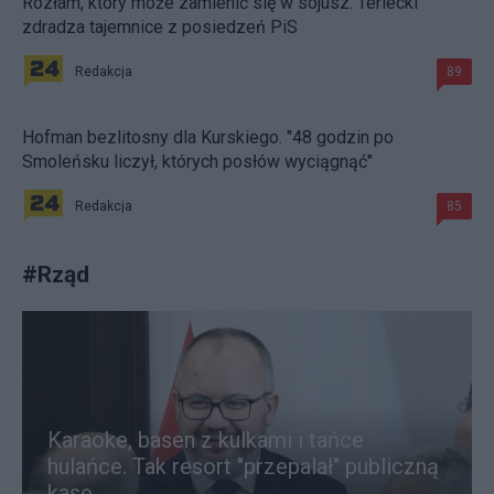
Rozłam, który może zamienić się w sojusz. Terlecki
zdradza tajemnice z posiedzeń PiS
Redakcja
89
Hofman bezlitosny dla Kurskiego. "48 godzin po
Smoleńsku liczył, których posłów wyciągnąć"
Redakcja
85
#
Rząd
Karaoke, basen z kulkami i tańce
hulańce. Tak resort "przepalał" publiczną
kasę