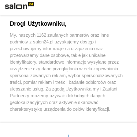
Technologie
Drogi Użytkowniku,
Sport
My, naszych 1162 zaufanych partnerów oraz inne
podmioty z salon24.pl uzyskujemy dostęp i
Społeczeństwo
przechowujemy informacje na urządzeniu oraz
przetwarzamy dane osobowe, takie jak unikalne
Kultura
identyfikatory, standardowe informacje wysyłane przez
urządzenie czy dane przeglądania w celu zapewniania
spersonalizowanych reklam, wybór spersonalizowanych
treści, pomiar reklam i treści, badanie odbiorców oraz
ulepszanie usług. Za zgodą Użytkownika my i Zaufani
X
Facebook
Instagram
Youtube
Partnerzy możemy używać dokładnych danych
geolokalizacyjnych oraz aktywnie skanować
charakterystykę urządzenia do celów identyfikacji.
Web Content Media sp. z o. o. © 2022
Ponieważ cenimy Twoją prywatność, prosimy o zgodę na
korzystanie z tych technologii poprzez kliknięcie
„Akceptuję”. Zgoda jest dobrowolna i zawsze możesz ją
Pomoc
O nas
Praca
Reklama
Kontakt
zmienić/wycofać klikając przycisk ustawień prywatności