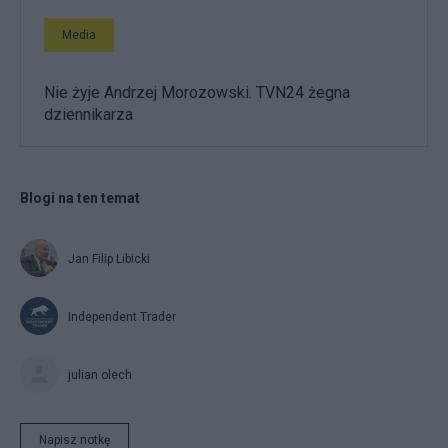
Media
Nie żyje Andrzej Morozowski. TVN24 żegna
dziennikarza
Blogi na ten temat
Jan Filip Libicki
Independent Trader
julian olech
Napisz notkę