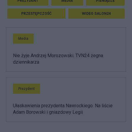
PREZYDENT
MEDIA
PIENIĄDZE
PRZESTĘPCZOŚĆ
WIDEO SALON24
Media
Nie żyje Andrzej Morozowski. TVN24 żegna
dziennikarza
Prezydent
Ułaskawienia prezydenta Nawrockiego. Na liście
Adam Borowski i gniazdowy Legii