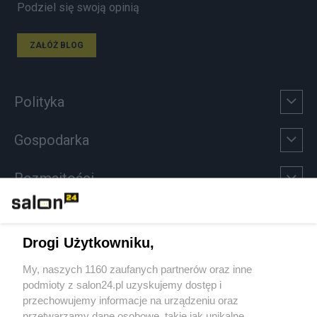
Podziel się swoją opinią
ZAŁÓŻ BLOG
Polityka
Gospodarka
Rozmaitości
Technologie
Drogi Użytkowniku,
Sport
My, naszych 1160 zaufanych partnerów oraz inne
podmioty z salon24.pl uzyskujemy dostęp i
Społeczeństwo
przechowujemy informacje na urządzeniu oraz
przetwarzamy dane osobowe, takie jak unikalne