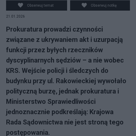
Krajowej Rady Sądownictwa w Warszawie, 21 bm.
Obserwuj temat
Obserwuj notkę
Policja na zlecenie prokuratury przeprowadza czynności
21.01.2026
w pomieszczeniach biura Rzecznika Dyscyplinarnego
Sędziów Sądów Powszechnych w budynku, gdzie
Prokuratura prowadzi czynności
siedzibę
związane z ukrywaniem akt i uzurpacją
funkcji przez byłych rzeczników
dyscyplinarnych sędziów – a nie wobec
KRS. Wejście policji i śledczych do
budynku przy ul. Rakowieckiej wywołało
polityczną burzę, jednak prokuratura i
Ministerstwo Sprawiedliwości
jednoznacznie podkreślają: Krajowa
Rada Sądownictwa nie jest stroną tego
postępowania.