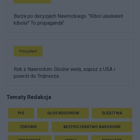
Burza po decyzjach Nawrockiego. "Kibol ułaskawił
kibola? To propaganda"
Prezydent
Rok z Nawrockim. Głośne weta, sojusz z USA i
powrót do Trójmorza
Tematy Redakcja
PIS
GŁOS REGIONÓW
ŚLEDZTWA
ZDROWIE
BEZPIECZEŃSTWO NARODOWE