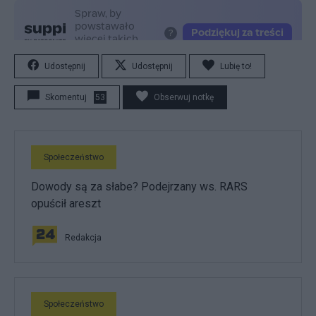
Udostępnij
Udostępnij
Lubię to!
Skomentuj
53
Obserwuj notkę
Społeczeństwo
Dowody są za słabe? Podejrzany ws. RARS
opuścił areszt
Redakcja
Społeczeństwo