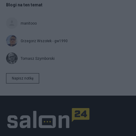
Blogi na ten temat
manitooo
Grzegorz Wszołek - gw1990
Tomasz Szymborski
Napisz notkę