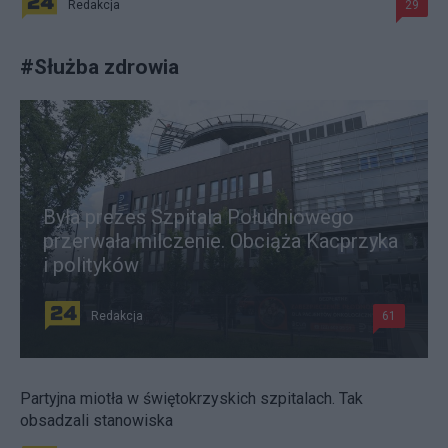
Redakcja
29
#
Służba zdrowia
Była prezes Szpitala Południowego
przerwała milczenie. Obciąża Kacprzyka
i polityków
Redakcja
61
Partyjna miotła w świętokrzyskich szpitalach. Tak
obsadzali stanowiska