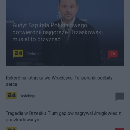
Audyt Szpitala Południowego
potwierdził najgorsze. Trzaskowski
musiał to przyznać
Redakcja
78
Rekord na lotnisku we Wrocławiu. Te kierunki podbiły
serca
Redakcja
1
Tragedia w Brzesku. Tłum gapiów nagrywał śmigłowiec z
poszkodowanym