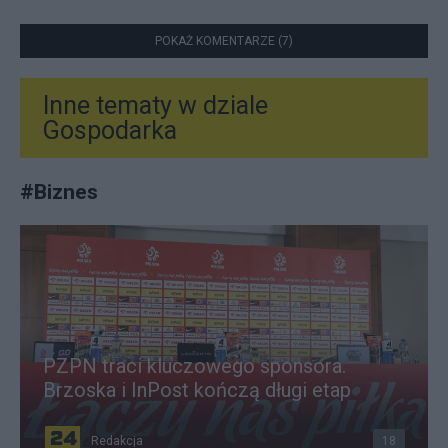
POKAŻ KOMENTARZE (7)
Inne tematy w dziale
Gospodarka
#
Biznes
PZPN traci kluczowego sponsora.
Brzoska i InPost kończą długi etap
Redakcja
18