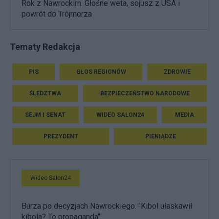
Rok z Nawrockim. Głośne weta, sojusz z USA i
powrót do Trójmorza
Tematy Redakcja
PIS
GŁOS REGIONÓW
ZDROWIE
ŚLEDZTWA
BEZPIECZEŃSTWO NARODOWE
SEJM I SENAT
WIDEO SALON24
MEDIA
PREZYDENT
PIENIĄDZE
Wideo Salon24
Burza po decyzjach Nawrockiego. "Kibol ułaskawił
kibola? To propaganda"