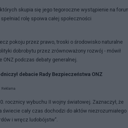
ół których skupia się jego tegoroczne wystąpienie na for
 spełniać rolę spoiwa całej społeczności
ecz pokoju przez prawo, troski o środowisko naturalne
olityki dobrobytu przez zrównoważony rozwój - mówił
e ONZ podczas debaty generalnej.
odniczył debacie Rady Bezpieczeństwa ONZ
Reklama
. rocznicy wybuchu II wojny światowej. Zaznaczył, że
, na świecie cały czas dochodzi do aktów niezrozumiałego
dów i wręcz ludobójstw".