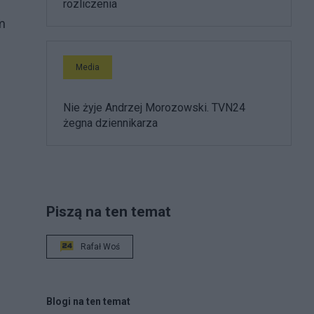
rozliczenia
um
Media
Nie żyje Andrzej Morozowski. TVN24
żegna dziennikarza
Piszą na ten temat
Rafał Woś
Blogi na ten temat