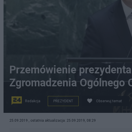
Przemówienie prezydenta 
Zgromadzenia Ogólnego
Redakcja
PREZYDENT
Obserwuj temat
Prezydent Andrzej Duda przemawia na debacie genera
25.09.2019 , ostatnia aktualizacja: 25.09.2019, 08:29
Jorku, fot. PAP/Radek Pietruszka