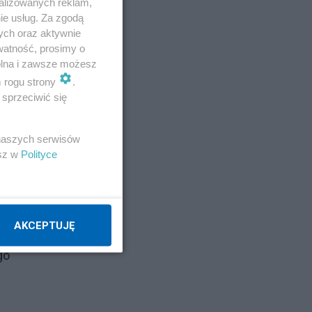
alizowanych reklam,
ie usług. Za zgodą
ych oraz aktywnie
watność, prosimy o
wolna i zawsze możesz
m rogu strony
.
sprzeciwić się
 naszych serwisów
esz w
Polityce
AKCEPTUJĘ
go