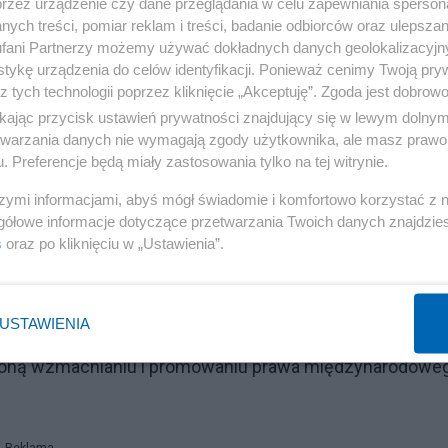
przez urządzenie czy dane przeglądania w celu zapewniania sperson
łędów. Polska, szczególnie doświadczona w minionym
ych treści, pomiar reklam i treści, badanie odbiorców oraz ulepszan
fani Partnerzy możemy używać dokładnych danych geolokalizacyjn
erać w tej sprawie głos i to czynimy. W imię pokoju i
tykę urządzenia do celów identyfikacji. Ponieważ cenimy Twoją pry
i prezydent.
z tych technologii poprzez kliknięcie „Akceptuję”. Zgoda jest dobro
ikając przycisk ustawień prywatności znajdujący się w lewym dolny
etwarzania danych nie wymagają zgody użytkownika, ale masz prawo 
. Preferencje będą miały zastosowania tylko na tej witrynie.
szymi informacjami, abyś mógł świadomie i komfortowo korzystać z
gółowe informacje dotyczące przetwarzania Twoich danych znajdzi
s
oraz po kliknięciu w „Ustawienia”.
 niestałe członkostwo w Radzie Bezpieczeństwa ONZ.
USTAWIENIA
znego przewodnictwa w pracach RB ONZ Polska
coną wzmacnianiu i promowaniu prawa międzynarodowe