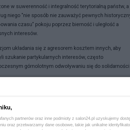
one w suwerenność i integralność terytorialną państw, a
ług niego "nie sposób nie zauważyć pewnych historycz
kupowania czasu" pokoju poprzez bierność i uległość a
snych interesów.
zjom układania się z agresorem kosztem innych, aby
zyli szukanie partykularnych interesów, często
noczesnym górnolotnym odwoływaniu się do solidarności
gliszczach światowego ładu kierowaliśmy się zupełnie
r again" - podkreślił polski przywódca.
niku,
Reklama
fanych partnerów oraz inne podmioty z salon24.pl uzyskujemy dost
niu oraz przetwarzamy dane osobowe, takie jak unikalne identyfikat
 czas, aby ocknąć się z letargu, wyciągnąć wnioski z