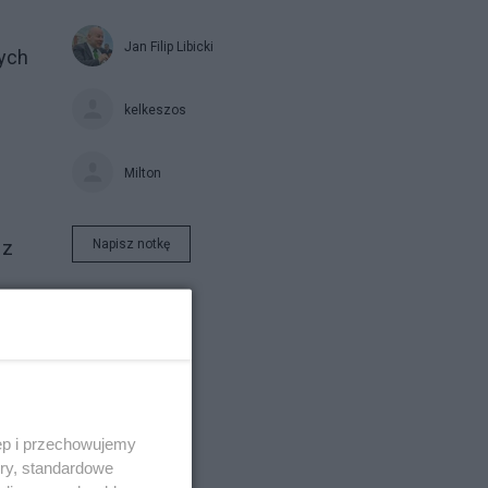
Jan Filip Libicki
nych
kelkeszos
Milton
Napisz notkę
 z
ęp i przechowujemy
ory, standardowe