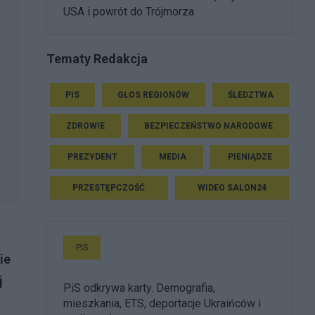
USA i powrót do Trójmorza
Tematy Redakcja
PIS
GŁOS REGIONÓW
ŚLEDZTWA
ZDROWIE
BEZPIECZEŃSTWO NARODOWE
PREZYDENT
MEDIA
PIENIĄDZE
PRZESTĘPCZOŚĆ
WIDEO SALON24
PiS
ie
j
PiS odkrywa karty. Demografia,
mieszkania, ETS, deportacje Ukraińców i