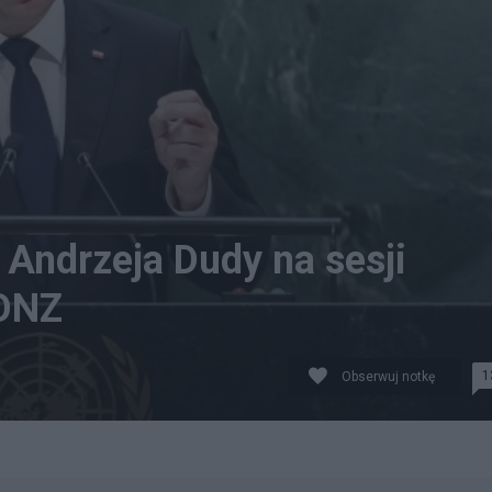
Andrzeja Dudy na sesji
 ONZ
1
Obserwuj notkę
lnej na 74. sesji Zgromadzenia Ogólnego ONZ w Nowym