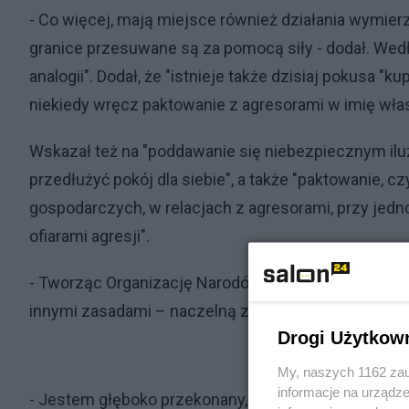
- Co więcej, mają miejsce również działania wymierz
granice przesuwane są za pomocą siły - dodał. Wed
analogii". Dodał, że "istnieje także dzisiaj pokusa "
niekiedy wręcz paktowanie z agresorami w imię wła
Wskazał też na "poddawanie się niebezpiecznym ilu
przedłużyć pokój dla siebie", a także "paktowanie, c
gospodarczych, w relacjach z agresorami, przy jed
ofiarami agresji".
- Tworząc Organizację Narodów Zjednoczonych na z
innymi zasadami – naczelną z nich była zasada "neve
Drogi Użytkow
My, naszych 1162 zau
informacje na urządze
- Jestem głęboko przekonany, że nadszedł najwyższy