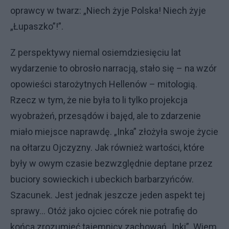
oprawcy w twarz: „Niech żyje Polska! Niech żyje
„Łupaszko”!”.
Z perspektywy niemal osiemdziesięciu lat
wydarzenie to obrosło narracją, stało się – na wzór
opowieści starożytnych Hellenów – mitologią.
Rzecz w tym, że nie była to li tylko projekcja
wyobrażeń, przesądów i bajęd, ale to zdarzenie
miało miejsce naprawdę. „Inka” złożyła swoje życie
na ołtarzu Ojczyzny. Jak również wartości, które
były w owym czasie bezwzględnie deptane przez
buciory sowieckich i ubeckich barbarzyńców.
Szacunek. Jest jednak jeszcze jeden aspekt tej
sprawy… Otóż jako ojciec córek nie potrafię do
końca zrozumieć tajemnicy zachowań „Inki”. Wiem.