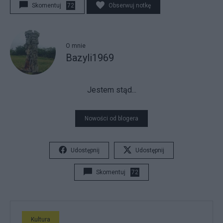
Skomentuj
72
Obserwuj notkę
O mnie
Bazyli1969
Jestem stąd...
Nowości od blogera
Udostępnij
Udostępnij
Skomentuj
72
Kultura