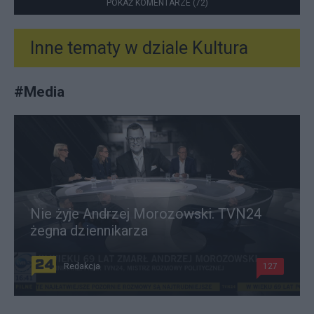
POKAŻ KOMENTARZE (72)
Inne tematy w dziale
Kultura
#
Media
Nie żyje Andrzej Morozowski. TVN24
żegna dziennikarza
Redakcja
127