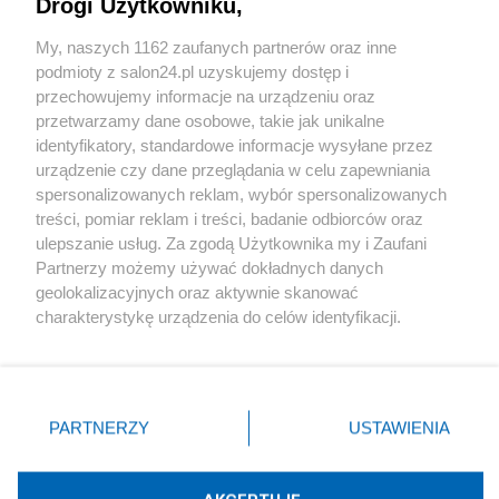
Drogi Użytkowniku,
Sport
My, naszych 1162 zaufanych partnerów oraz inne
podmioty z salon24.pl uzyskujemy dostęp i
Społeczeństwo
przechowujemy informacje na urządzeniu oraz
przetwarzamy dane osobowe, takie jak unikalne
Kultura
identyfikatory, standardowe informacje wysyłane przez
urządzenie czy dane przeglądania w celu zapewniania
spersonalizowanych reklam, wybór spersonalizowanych
treści, pomiar reklam i treści, badanie odbiorców oraz
ulepszanie usług. Za zgodą Użytkownika my i Zaufani
X
Facebook
Instagram
Youtube
Partnerzy możemy używać dokładnych danych
geolokalizacyjnych oraz aktywnie skanować
charakterystykę urządzenia do celów identyfikacji.
Web Content Media sp. z o. o. © 2022
Ponieważ cenimy Twoją prywatność, prosimy o zgodę na
korzystanie z tych technologii poprzez kliknięcie
„Akceptuję”. Zgoda jest dobrowolna i zawsze możesz ją
Pomoc
O nas
Praca
Reklama
Kontakt
zmienić/wycofać klikając przycisk ustawień prywatności
PARTNERZY
USTAWIENIA
znajdujący się w lewym dolnym rogu strony
. Niektóre
rodzaje przetwarzania danych nie wymagają zgody
użytkownika, ale masz prawo sprzeciwić się takiemu