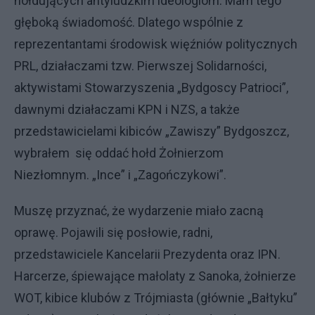
hołdujących antyludzkim ideologiom. Mam tego
głęboką świadomość. Dlatego wspólnie z
reprezentantami środowisk więźniów politycznych
PRL, działaczami tzw. Pierwszej Solidarności,
aktywistami Stowarzyszenia „Bydgoscy Patrioci”,
dawnymi działaczami KPN i NZS, a także
przedstawicielami kibiców „Zawiszy” Bydgoszcz,
wybrałem się oddać hołd Żołnierzom
Niezłomnym. „Ince” i „Zagończykowi”.
Muszę przyznać, że wydarzenie miało zacną
oprawę. Pojawili się posłowie, radni,
przedstawiciele Kancelarii Prezydenta oraz IPN.
Harcerze, śpiewające małolaty z Sanoka, żołnierze
WOT, kibice klubów z Trójmiasta (głównie „Bałtyku”