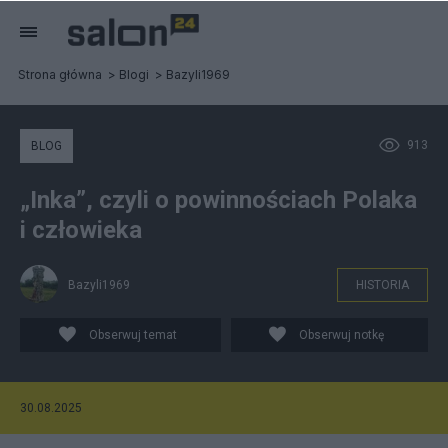
Strona główna
Blogi
Bazyli1969
913
BLOG
„Inka”, czyli o powinnościach Polaka
i człowieka
Bazyli1969
HISTORIA
Obserwuj temat
Obserwuj notkę
30.08.2025