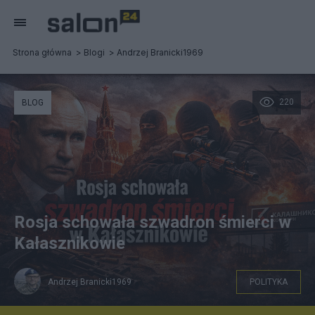
Strona główna
Blogi
Andrzej Branicki1969
220
BLOG
Rosja schowała szwadron śmierci w
Kałasznikowie
Andrzej Branicki1969
POLITYKA