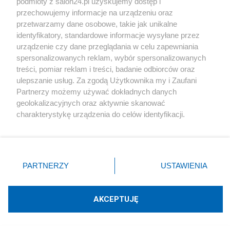
podmioty z salon24.pl uzyskujemy dostęp i
Parada słabości Putina? Plac Czerwony już nie
przechowujemy informacje na urządzeniu oraz
przypomina dawnej potęgi Rosji
przetwarzamy dane osobowe, takie jak unikalne
identyfikatory, standardowe informacje wysyłane przez
Redakcja
206
urządzenie czy dane przeglądania w celu zapewniania
spersonalizowanych reklam, wybór spersonalizowanych
treści, pomiar reklam i treści, badanie odbiorców oraz
#
PiS
ulepszanie usług. Za zgodą Użytkownika my i Zaufani
Partnerzy możemy używać dokładnych danych
geolokalizacyjnych oraz aktywnie skanować
charakterystykę urządzenia do celów identyfikacji.
Ponieważ cenimy Twoją prywatność, prosimy o zgodę na
korzystanie z tych technologii poprzez kliknięcie
„Akceptuję”. Zgoda jest dobrowolna i zawsze możesz ją
PiS odkrywa karty. Demografia,
zmienić/wycofać klikając przycisk ustawień prywatności
mieszkania, ETS, deportacje Ukraińców i
PARTNERZY
USTAWIENIA
znajdujący się w lewym dolnym rogu strony
. Niektóre
rozliczenia
rodzaje przetwarzania danych nie wymagają zgody
użytkownika, ale masz prawo sprzeciwić się takiemu
AKCEPTUJĘ
Redakcja
197
przetwarzaniu. Preferencje będą miały zastosowania tylko
na tej witrynie.