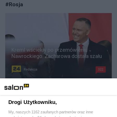
#
Rosja
Kreml wściekły po przemówieniu
Nawrockiego. Zacharowa dostała szału
Redakcja
322
Drugi Prigożyn. Zagroził Putinowi atakiem, miliony
obejrzało nagranie
Drogi Użytkowniku,
Redakcja
78
My, naszych 1162 zaufanych partnerów oraz inne