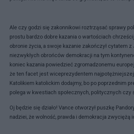
Ale czy godzi się zakonnikowi roztrząsać sprawy po
prostu bardzo dobre kazania o wartościach chrześcij
obronie życia, a swoje kazanie zakończył cytatem z 
niezwykłych obrońców demokracji na tym kontynencie
koniec kazania powiedzieć zgromadzonemu europej
że ten facet jest wiceprezydentem najpotężniejszej 
Katolikiem katolickim dodajmy, bo po poprzednim p
polega w kwestiach społecznych, politycznych czy
Oj będzie się działo! Vance otworzył puszkę Pandory
nadziei, że wolność, prawda i demokracja zwyciężą i