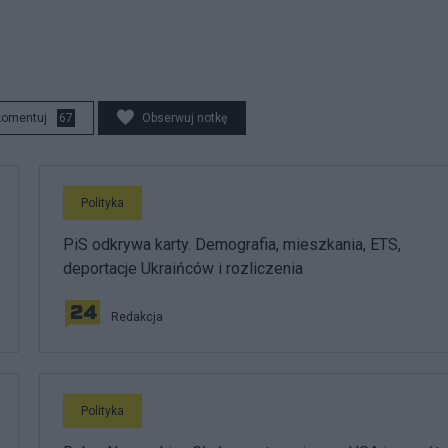
komentuj
67
Obserwuj notkę
Polityka
PiS odkrywa karty. Demografia, mieszkania, ETS,
deportacje Ukraińców i rozliczenia
Redakcja
Polityka