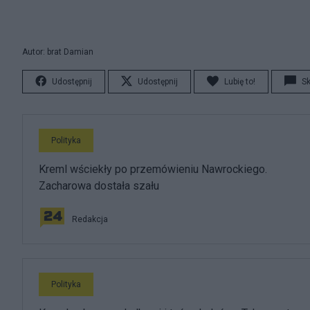
Autor: brat Damian
Udostępnij
Udostępnij
Lubię to!
S
Polityka
Kreml wściekły po przemówieniu Nawrockiego.
Zacharowa dostała szału
Redakcja
Polityka