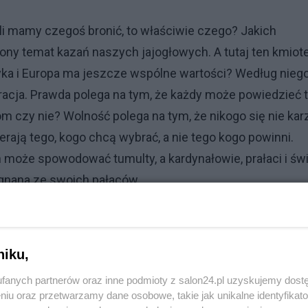
i mamy czegoś bronić, to właściwie czego? Jakich
iony temat kazań naszych jajogłowych. A tutaj ten kmiot
ka i Europa ma jeszcze wspólne wartości? Według nieg
racja. Prawda polega na tym, że każdy może powiedzieć 
om czy nie? Wolność polega na tym, że nikogo się nie kar
erają tego, kogo chcą wybrać, a nie tego kogo powinni.
h może spowodować tumulty, a kardynałowie, prałaci i św
egnana ze swoich pałaców.
bali swoich wyborców i demokracji, aby zrezygnowali z
ich poglądy np. na temat aborcji. Podkreślił, że ludzie dobr
niku,
e chcą, aby państwo zapewniło im bezpieczeństwo, zaczę
zmem. Słabością europejskiej demokracji jest według nie
fanych partnerów oraz inne podmioty z salon24.pl uzyskujemy dost
niu oraz przetwarzamy dane osobowe, takie jak unikalne identyfikat
orcy, wspierają cenzurę i manipulują świadomością