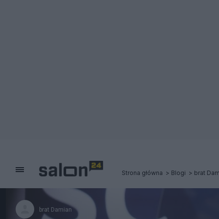
Strona główna
Blogi
brat Dam
brat Damian