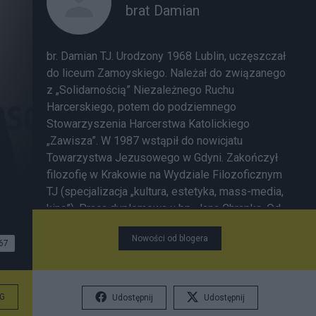
brat Damian
br. Damian TJ. Urodzony 1968 Lublin, uczęszczał
do liceum Zamoyskiego. Należał do związanego
z „Solidarnością” Niezależnego Ruchu
Harcerskiego, potem do podziemnego
Stowarzyszenia Harcerstwa Katolickiego
„Zawisza”. W 1987 wstąpił do nowicjatu
Towarzystwa Jezusowego w Gdyni. Zakończył
filozofię w Krakowie na Wydziale Filozoficznym
TJ (specjalizacja „kultura, estetyka, mass-media,
kino”). Praca dyplomowa u bp. Jana Chrapka. Od
1991 pracował w TVP, jako dziennikarz i
Nowości od blogera
producent. Przechodzi szkolenie telewizyjne w
67
Kuangchi Program Service – Tajwan. W 1996
wyjechał na Syberię, gdzie organizuje Studio
Telewizyjne „Kana” w Nowosybirsku.
G
Udostępnij
Udostępnij
Korespondent TVP i Radia Watykańskiego.