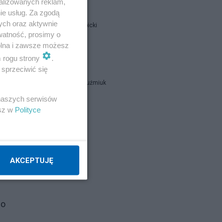
alizowanych reklam,
ie usług. Za zgodą
ych oraz aktywnie
Jan Filip Libicki
watność, prosimy o
wolna i zawsze możesz
catrw
m rogu strony
.
sprzeciwić się
Zbigniew Kuźmiuk
 naszych serwisów
esz w
Polityce
Napisz notkę
tko
AKCEPTUJĘ
i
 o