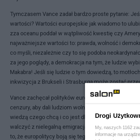
Tymczasem Vance zadał bardzo proste pytanie: Jeśl
wartości? Wartości europejskie jak wiadomo to ulub
zza oceanu poddał w wątpliwość kwestię czy Amery
najważniejsze wartości to: prawda, wolność i demok
co myśli, niezależnie czy to się podoba neokardynał
za jego poglądy, a demokracja na tym, że ludzie wybi
Makabra! Jeśli się ludzie o tym dowiedzą, to motłoc
inkwizycja z Brukseli i Strasburga może zostać prz
Vance zachęcał polityków europejskich, aby się nie 
cenzury, aby dali ludziom wolność i nie karali ich za 
Drogi Użytkow
wiedzą czego chcą i co jest dla nich ważne. Ludzi
walczyć z nielegalną emigracją i islamskim terrory
My, naszych 1162 zau
informacje na urządze
to, że europolitycy boją się tego, co myślą ich wyb