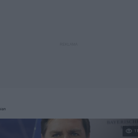
ian
1