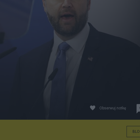
Obserwuj notkę
BLO