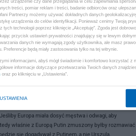
przez urządzenie czy dane przeglądania w celu zapewniania sperson
ie są Rosja czy Chiny, tylko europejskie elity, które
ych treści, pomiar reklam i treści, badanie odbiorców oraz ulepszan
fani Partnerzy możemy używać dokładnych danych geolokalizacyjn
e naruszył w swoim przemówieniu tyle tabu i
tykę urządzenia do celów identyfikacji. Ponieważ cenimy Twoją pry
 mnie to dech w piersiach zaparło, a co dopiero naszym
z tych technologii poprzez kliknięcie „Akceptuję”. Zgoda jest dobro
wić z najwybitniejszej prorokini wszechczasów i
ikając przycisk ustawień prywatności znajdujący się w lewym dolny
etwarzania danych nie wymagają zgody użytkownika, ale masz prawo 
hunberg.
. Preferencje będą miały zastosowania tylko na tej witrynie.
erykańskiej pomocy, to musi sama najpierw pokazać ile
szymi informacjami, abyś mógł świadomie i komfortowo korzystać z
gółowe informacje dotyczące przetwarzania Twoich danych znajdzi
y to ja dodam od siebie: kto dał więcej kasy US czy UE?
s
oraz po kliknięciu w „Ustawienia”.
ając im metodą kropelkową: iżby nie zdechli, ale iżby
opa powinna od pierwszego dnia wojny dać Ukrainie wszys
pociskiem i armatą. To Niemcy radośnie budowali Nord
USTAWIENIA
 niemieccy politycy w pierwszych dniach wojny wyśmiewal
 Jeśliby Europa miała dosyć męstwa i odwagi, aby
wtedy właśnie z Europą Putin zmuszony byłby rozmawiać
będzie się dogadywał z Putinem, a nie Urszula.