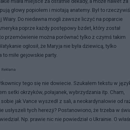
akie miała miejsce za ostatnie dekady, a może nawet za
ypują głowy popiołem i miotają anatemy. Był to rzeczywiś
j Wiary. Do niedawna mogli zawsze liczyć na poparcie
Ameryka poprze każdy postępowy bzdet, który został
to przemówienie można porównać tylko z czymś takim
tykanie ogłosił, że Maryja nie była dziewicą, tylko
 to miłe gejowskie party.
Reklama
tkownicy tego się nie dowiecie. Szukałem tekstu w języ
łem setki okrzyków, połajanek, wybrzydzania itp. Cham,
sobie jak Vance wyszedł z sali, a neokardynałowie od ra
nie usłyszeli tych herezji? Postanowiono, że trzeba w świ
edział. Np. prawie nic nie powiedział o Ukrainie. O właś