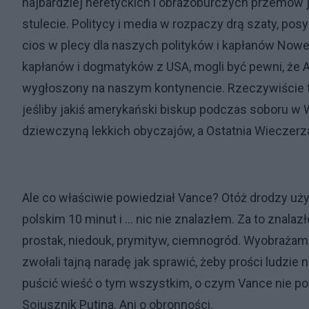
najbardziej heretyckich i obrazoburczych przemów j
stulecie. Politycy i media w rozpaczy drą szaty, pos
cios w plecy dla naszych polityków i kapłanów Nowe
kapłanów i dogmatyków z USA, mogli być pewni, że 
wygłoszony na naszym kontynencie. Rzeczywiście 
jeśliby jakiś amerykański biskup podczas soboru w Wa
dziewczyną lekkich obyczajów, a Ostatnia Wieczerza
Ale co właściwie powiedział Vance? Otóż drodzy uży
polskim 10 minut i … nic nie znalazłem. Za to znalaz
prostak, niedouk, prymityw, ciemnogród. Wyobrażam 
zwołali tajną naradę jak sprawić, żeby prości ludzie 
puścić wieść o tym wszystkim, o czym Vance nie powi
Sojusznik Putina. Ani o obronności.