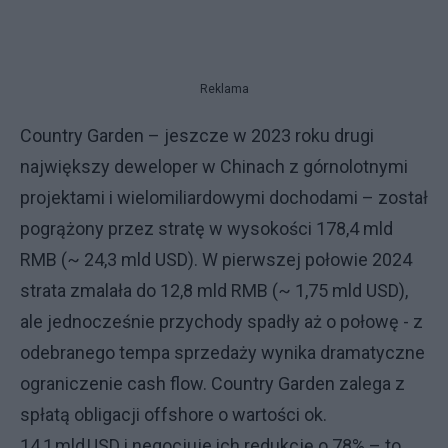
Reklama
Country Garden – jeszcze w 2023 roku drugi
największy deweloper w Chinach z górnolotnymi
projektami i wielomiliardowymi dochodami – został
pogrążony przez stratę w wysokości 178,4 mld
RMB (~ 24,3 mld USD). W pierwszej połowie 2024
strata zmalała do 12,8 mld RMB (~ 1,75 mld USD),
ale jednocześnie przychody spadły aż o połowę - z
odebranego tempa sprzedaży wynika dramatyczne
ograniczenie cash flow. Country Garden zalega z
spłatą obligacji offshore o wartości ok.
14,1 mld USD i negocjuje ich redukcję o 78% – to