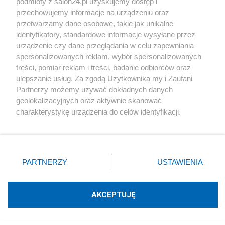
podmioty z salon24.pl uzyskujemy dostęp i
przechowujemy informacje na urządzeniu oraz
przetwarzamy dane osobowe, takie jak unikalne
Podziel się swoją opinią
identyfikatory, standardowe informacje wysyłane przez
urządzenie czy dane przeglądania w celu zapewniania
spersonalizowanych reklam, wybór spersonalizowanych
ZAŁÓŻ BLOG
treści, pomiar reklam i treści, badanie odbiorców oraz
ulepszanie usług. Za zgodą Użytkownika my i Zaufani
Partnerzy możemy używać dokładnych danych
Polityka
geolokalizacyjnych oraz aktywnie skanować
charakterystykę urządzenia do celów identyfikacji.
Ponieważ cenimy Twoją prywatność, prosimy o zgodę na
Gospodarka
korzystanie z tych technologii poprzez kliknięcie
„Akceptuję”. Zgoda jest dobrowolna i zawsze możesz ją
Rozmaitości
zmienić/wycofać klikając przycisk ustawień prywatności
PARTNERZY
USTAWIENIA
znajdujący się w lewym dolnym rogu strony
. Niektóre
rodzaje przetwarzania danych nie wymagają zgody
Technologie
użytkownika, ale masz prawo sprzeciwić się takiemu
AKCEPTUJĘ
przetwarzaniu. Preferencje będą miały zastosowania tylko
Sport
na tej witrynie.