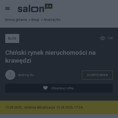
Strona główna
Blogi
Andrzej Ro
168
BLOG
Chiński rynek nieruchomości na
krawędzi
Andrzej Ro
GOSPODARKA
Obserwuj notkę
15.08.2025 , ostatnia aktualizacja: 15.08.2025, 17:54