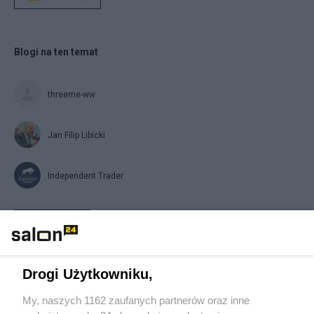
Blogi na ten temat
threeme-ww
Jan Filip Libicki
Independent Trader
Napisz notkę
Drogi Użytkowniku,
My, naszych 1162 zaufanych partnerów oraz inne