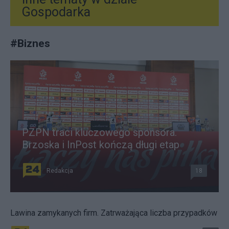
Gospodarka
#
Biznes
PZPN traci kluczowego sponsora.
Brzoska i InPost kończą długi etap
Redakcja
18
Lawina zamykanych firm. Zatrważająca liczba przypadków