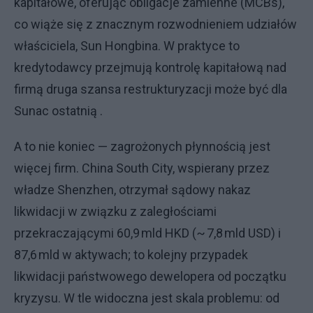
kapitałowe, oferując obligacje zamienne (MCBs),
co wiąże się z znacznym rozwodnieniem udziałów
właściciela, Sun Hongbina. W praktyce to
kredytodawcy przejmują kontrolę kapitałową nad
firmą druga szansa restrukturyzacji może być dla
Sunac ostatnią .
A to nie koniec — zagrożonych płynnością jest
więcej firm. China South City, wspierany przez
władze Shenzhen, otrzymał sądowy nakaz
likwidacji w związku z zaległościami
przekraczającymi 60,9 mld HKD (~ 7,8 mld USD) i
87,6 mld w aktywach; to kolejny przypadek
likwidacji państwowego dewelopera od początku
kryzysu. W tle widoczna jest skala problemu: od