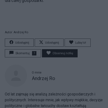
dla całej gospodarki.
Autor: Andrzej Ro
Udostępnij
Udostępnij
Lubię to!
Skomentuj
7
Obserwuj notkę
O mnie
Andrzej Ro
Od lat zajmuję się analizą zależności gospodarczych i
politycznych. Interesuje mnie, jak wpływy miękkie, decyzje
polityczne i globalne łańcuchy dostaw kształtują