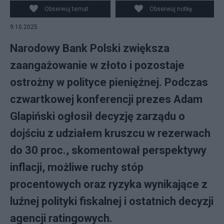
Glapiński w Centrali NBP w Warszawie. fot. PAP/Albert
Obserwuj temat
Obserwuj notkę
Zawada
9.10.2025
Narodowy Bank Polski zwiększa
zaangażowanie w złoto i pozostaje
ostrożny w polityce pieniężnej. Podczas
czwartkowej konferencji prezes Adam
Glapiński ogłosił decyzję zarządu o
dojściu z udziałem kruszcu w rezerwach
do 30 proc., skomentował perspektywy
inflacji, możliwe ruchy stóp
procentowych oraz ryzyka wynikające z
luźnej polityki fiskalnej i ostatnich decyzji
agencji ratingowych.