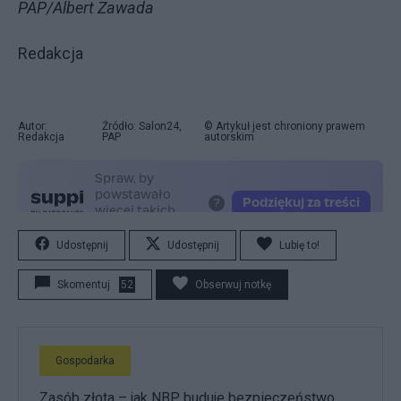
PAP/Albert Zawada
Redakcja
Autor:
Źródło: Salon24,
© Artykuł jest chroniony prawem
Redakcja
PAP
autorskim
Udostępnij
Udostępnij
Lubię to!
Skomentuj
52
Obserwuj notkę
Gospodarka
Zasób złota – jak NBP buduje bezpieczeństwo