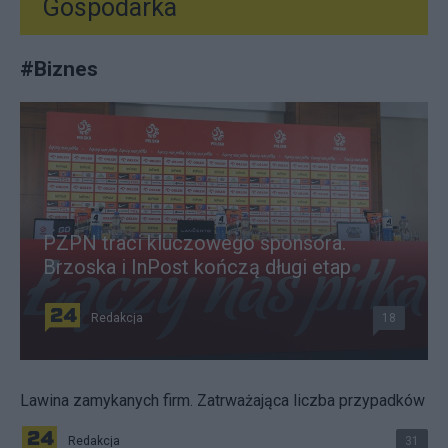
Gospodarka
#
Biznes
PZPN traci kluczowego sponsora.
Brzoska i InPost kończą długi etap
Redakcja
18
Lawina zamykanych firm. Zatrważająca liczba przypadków
Redakcja
31