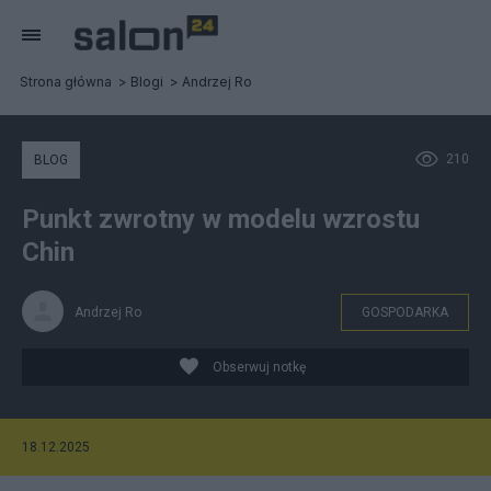
Strona główna
Blogi
Andrzej Ro
210
BLOG
Punkt zwrotny w modelu wzrostu
Chin
Andrzej Ro
GOSPODARKA
Obserwuj notkę
18.12.2025