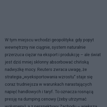
W tym miejscu wchodzi geopolityka: gdy popyt
wewnętrzny nie ciągnie, system naturalnie
przerzuca ciężar na eksport i produkcję – ale świat
jest dziś mniej skłonny absorbować chińską
nadwyżkę mocy. Reuters zwraca uwagę, że
strategia „wyeksportowania wzrostu” staje się
coraz trudniejsza w warunkach narastających
napięć handlowych i taryf. To oznacza rosnącą
presję na dumping cenowy (żeby utrzymać
wolumeny), a z perspektywy Zachodu – większą