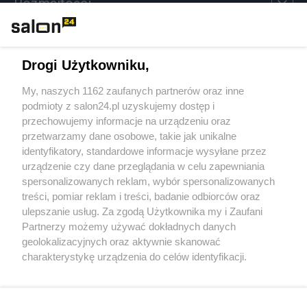
Rozmaitości
Technologie
Drogi Użytkowniku,
Sport
My, naszych 1162 zaufanych partnerów oraz inne
podmioty z salon24.pl uzyskujemy dostęp i
Społeczeństwo
przechowujemy informacje na urządzeniu oraz
przetwarzamy dane osobowe, takie jak unikalne
Kultura
identyfikatory, standardowe informacje wysyłane przez
urządzenie czy dane przeglądania w celu zapewniania
spersonalizowanych reklam, wybór spersonalizowanych
treści, pomiar reklam i treści, badanie odbiorców oraz
ulepszanie usług. Za zgodą Użytkownika my i Zaufani
X
Facebook
Instagram
Youtube
Partnerzy możemy używać dokładnych danych
geolokalizacyjnych oraz aktywnie skanować
charakterystykę urządzenia do celów identyfikacji.
Web Content Media sp. z o. o. © 2022
Ponieważ cenimy Twoją prywatność, prosimy o zgodę na
korzystanie z tych technologii poprzez kliknięcie
„Akceptuję”. Zgoda jest dobrowolna i zawsze możesz ją
Pomoc
O nas
Praca
Reklama
Kontakt