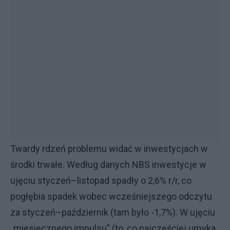
Twardy rdzeń problemu widać w inwestycjach w
środki trwałe. Według danych NBS inwestycje w
ujęciu styczeń–listopad spadły o 2,6% r/r, co
pogłębia spadek wobec wcześniejszego odczytu
za styczeń–październik (tam było -1,7%). W ujęciu
„miesięcznego impulsu” (to, co najczęściej umyka