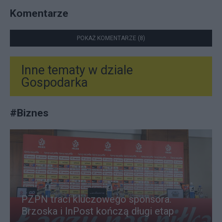
Komentarze
POKAŻ KOMENTARZE (8)
Inne tematy w dziale
Gospodarka
#
Biznes
PZPN traci kluczowego sponsora.
Brzoska i InPost kończą długi etap