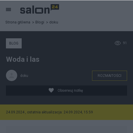
Strona główna
Blogi
doku
91
BLOG
Woda i las
doku
ROZMAITOŚCI
Obserwuj notkę
24.09.2024 , ostatnia aktualizacja: 24.09.2024, 15:59