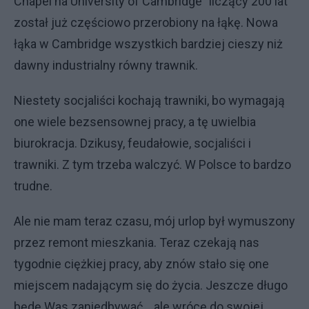
Chapel na University of Cambridge" liczący 200 lat
został już częściowo przerobiony na łąkę. Nowa
łąka w Cambridge wszystkich bardziej cieszy niż
dawny industrialny równy trawnik.
Niestety socjaliści kochają trawniki, bo wymagają
one wiele bezsensownej pracy, a tę uwielbia
biurokracja. Dzikusy, feudałowie, socjaliści i
trawniki. Z tym trzeba walczyć. W Polsce to bardzo
trudne.
Ale nie mam teraz czasu, mój urlop był wymuszony
przez remont mieszkania. Teraz czekają nas
tygodnie ciężkiej pracy, aby znów stało się one
miejscem nadającym się do życia. Jeszcze długo
będę Was zaniedbywać... ale wrócę do swojej