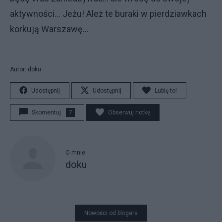
aktywności... Jeżu! Ależ te buraki w pierdziawkach
korkują Warszawę...
Autor: doku
Udostępnij
Udostępnij
Lubię to!
Skomentuj
7
Obserwuj notkę
O mnie
doku
Nowości od blogera