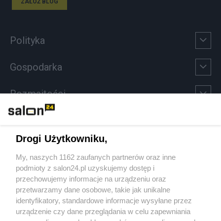
ZAŁÓŻ BLOG
Polityka
Gospodarka
Rozmaitości
Technologie
Drogi Użytkowniku,
Sport
My, naszych 1162 zaufanych partnerów oraz inne
podmioty z salon24.pl uzyskujemy dostęp i
Społeczeństwo
przechowujemy informacje na urządzeniu oraz
przetwarzamy dane osobowe, takie jak unikalne
Kultura
identyfikatory, standardowe informacje wysyłane przez
urządzenie czy dane przeglądania w celu zapewniania