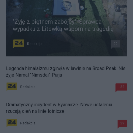
"Żyję z piętnem zabójcy". Sprawca
wypadku z Litewką wspomina tragedię
Redakcja
22
Legenda himalaizmu zginęła w lawinie na Broad Peak. Nie
żyje Nirmal "Nimsdai” Purja
Redakcja
132
Dramatyczny incydent w Ryanairze. Nowe ustalenia
rzucają cień na linie lotnicze
Redakcja
29