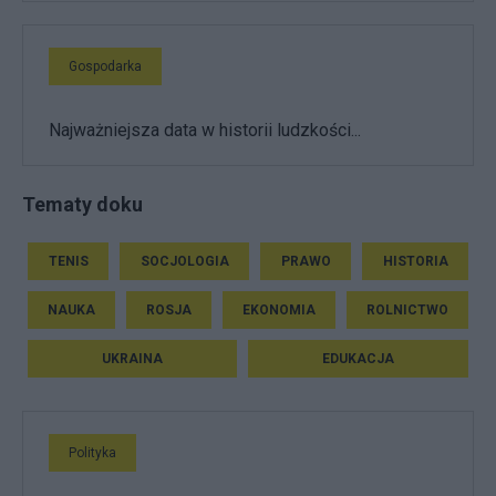
Gospodarka
Najważniejsza data w historii ludzkości...
Tematy doku
TENIS
SOCJOLOGIA
PRAWO
HISTORIA
NAUKA
ROSJA
EKONOMIA
ROLNICTWO
UKRAINA
EDUKACJA
Polityka