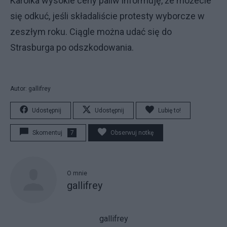
Karolka wysokie ceny paliw informuję, że możecie
się odkuć, jeśli składaliście protesty wyborcze w
zeszłym roku. Ciągle można udać się do
Strasburga po odszkodowania.
Autor: gallifrey
Udostępnij
Udostępnij
Lubię to!
Skomentuj
7
Obserwuj notkę
O mnie
gallifrey
gallifrey