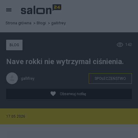
Strona główna
Blogi
gallifrey
142
BLOG
Nave rokki nie wytrzymał ciśnienia.
gallifrey
SPOŁECZEŃSTWO
Obserwuj notkę
17.05.2026