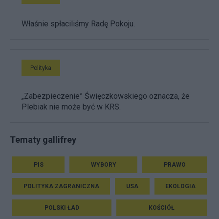
Właśnie spłaciliśmy Radę Pokoju.
Polityka
„Zabezpieczenie” Święczkowskiego oznacza, że
Plebiak nie może być w KRS.
Tematy gallifrey
PIS
WYBORY
PRAWO
POLITYKA ZAGRANICZNA
USA
EKOLOGIA
POLSKI ŁAD
KOŚCIÓŁ