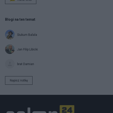
Blogi na ten temat
Siukum Balala
Jan Filip Libicki
brat Damian
Napisz notkę