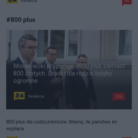
Redakcja
80
#
800 plus
Morawiecki proponuje 3600 plus zamiast
800 złotych. Środki dla rodzin byłyby
ogromne
Redakcja
226
800 plus dla cudzoziemców. Wiemy, ile państwo im
wypłaca