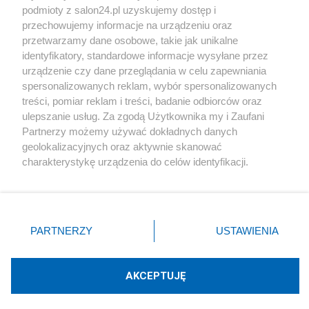
podmioty z salon24.pl uzyskujemy dostęp i
Społeczeństwo
przechowujemy informacje na urządzeniu oraz
przetwarzamy dane osobowe, takie jak unikalne
Kultura
identyfikatory, standardowe informacje wysyłane przez
urządzenie czy dane przeglądania w celu zapewniania
spersonalizowanych reklam, wybór spersonalizowanych
treści, pomiar reklam i treści, badanie odbiorców oraz
ulepszanie usług. Za zgodą Użytkownika my i Zaufani
X
Facebook
Instagram
Youtube
Partnerzy możemy używać dokładnych danych
geolokalizacyjnych oraz aktywnie skanować
charakterystykę urządzenia do celów identyfikacji.
Web Content Media sp. z o. o. © 2022
Ponieważ cenimy Twoją prywatność, prosimy o zgodę na
korzystanie z tych technologii poprzez kliknięcie
„Akceptuję”. Zgoda jest dobrowolna i zawsze możesz ją
Pomoc
O nas
Praca
Reklama
Kontakt
zmienić/wycofać klikając przycisk ustawień prywatności
PARTNERZY
USTAWIENIA
znajdujący się w lewym dolnym rogu strony
. Niektóre
rodzaje przetwarzania danych nie wymagają zgody
użytkownika, ale masz prawo sprzeciwić się takiemu
AKCEPTUJĘ
przetwarzaniu. Preferencje będą miały zastosowania tylko
Technologię dostarcza:
W3media.pl
na tej witrynie.