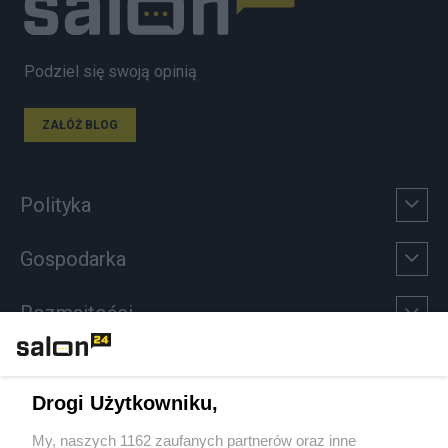
Podziel się swoją opinią
ZAŁÓŻ BLOG
Polityka
Gospodarka
Rozmaitości
Technologie
Drogi Użytkowniku,
Sport
My, naszych 1162 zaufanych partnerów oraz inne