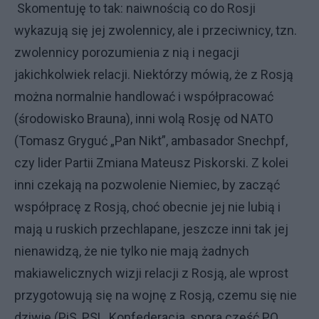
Skomentuję to tak: naiwnością co do Rosji
wykazują się jej zwolennicy, ale i przeciwnicy, tzn.
zwolennicy porozumienia z nią i negacji
jakichkolwiek relacji. Niektórzy mówią, że z Rosją
można normalnie handlować i współpracować
(środowisko Brauna), inni wolą Rosję od NATO
(Tomasz Gryguć „Pan Nikt”, ambasador Snechpf,
czy lider Partii Zmiana Mateusz Piskorski. Z kolei
inni czekają na pozwolenie Niemiec, by zacząć
współpracę z Rosją, choć obecnie jej nie lubią i
mają u ruskich przechlapane, jeszcze inni tak jej
nienawidzą, że nie tylko nie mają żadnych
makiawelicznych wizji relacji z Rosją, ale wprost
przygotowują się na wojnę z Rosją, czemu się nie
dziwię (PiS, PSL, Konfederacja, spora część PO,