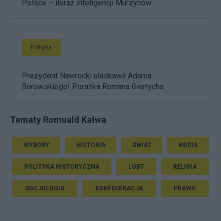
Polsce – iloraz inteligencji Murzynów
Polityka
Prezydent Nawrocki ułaskawił Adama
Borowskiego! Porażka Romana Giertycha
Tematy Romuald Kałwa
WYBORY
HISTORIA
ŚWIAT
MEDIA
POLITYKA HISTORYCZNA
LGBT
RELIGIA
SOCJOLOGIA
KONFEDERACJA
PRAWO