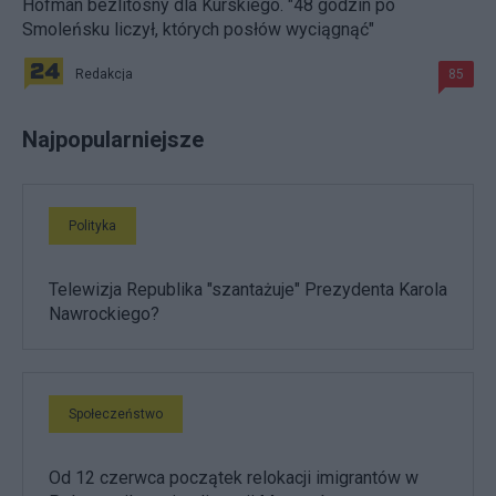
Hofman bezlitosny dla Kurskiego. "48 godzin po
Smoleńsku liczył, których posłów wyciągnąć"
Redakcja
85
Najpopularniejsze
Polityka
Telewizja Republika "szantażuje" Prezydenta Karola
Nawrockiego?
Społeczeństwo
Od 12 czerwca początek relokacji imigrantów w