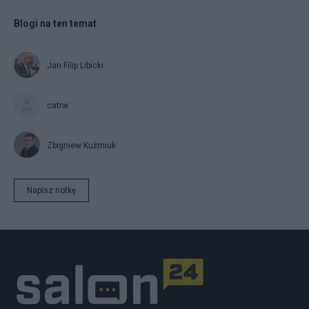
Blogi na ten temat
Jan Filip Libicki
catrw
Zbigniew Kuźmiuk
Napisz notkę