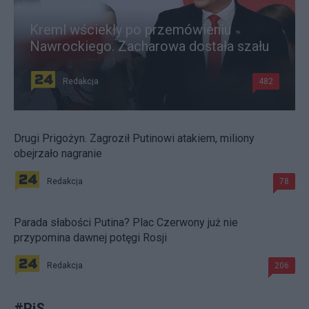
Kreml wściekły po przemówieniu
Nawrockiego. Zacharowa dostała szału
Redakcja
482
Drugi Prigożyn. Zagroził Putinowi atakiem, miliony
obejrzało nagranie
Redakcja
78
Parada słabości Putina? Plac Czerwony już nie
przypomina dawnej potęgi Rosji
Redakcja
206
#
PiS