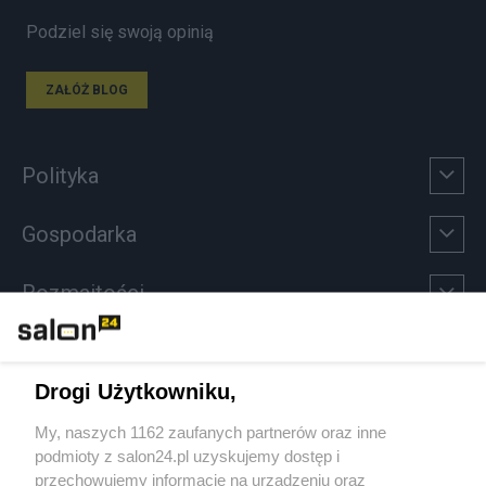
Podziel się swoją opinią
ZAŁÓŻ BLOG
Polityka
Gospodarka
Rozmaitości
Technologie
Drogi Użytkowniku,
Sport
My, naszych 1162 zaufanych partnerów oraz inne
podmioty z salon24.pl uzyskujemy dostęp i
Społeczeństwo
przechowujemy informacje na urządzeniu oraz