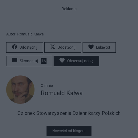
Reklama
Autor: Romuald Kałwa
Udostępnij
Udostępnij
Lubię to!
Skomentuj
16
Obserwuj notkę
O mnie
Romuald Kałwa
Członek Stowarzyszenia Dziennikarzy Polskich
Nowości od blogera