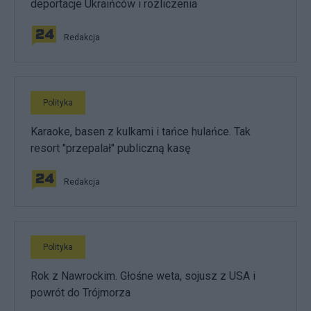
deportacje Ukraińców i rozliczenia
Redakcja
Polityka
Karaoke, basen z kulkami i tańce hulańce. Tak
resort "przepalał" publiczną kasę
Redakcja
Polityka
Rok z Nawrockim. Głośne weta, sojusz z USA i
powrót do Trójmorza