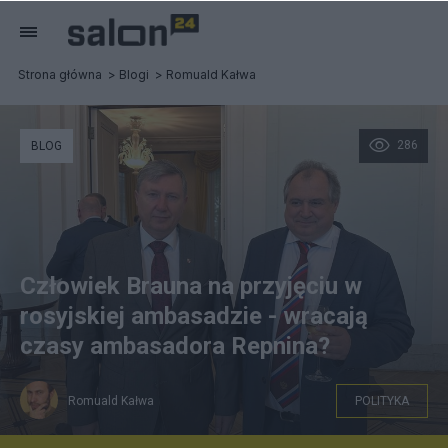
Strona główna
Blogi
Romuald Kałwa
286
BLOG
Człowiek Brauna na przyjęciu w
rosyjskiej ambasadzie - wracają
czasy ambasadora Repnina?
Romuald Kałwa
POLITYKA
Zrzut ekranu: Romuald Kałwa