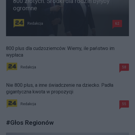
800 złotych. Środki dla rodzin byłyby
ogromne
Redakcja
62
800 plus dla cudzoziemców. Wiemy, ile państwo im
wypłaca
Redakcja
58
Nie 800 plus, a inne świadczenie na dziecko. Padła
gigantyczna kwota w propozycji
Redakcja
55
#
Głos Regionów