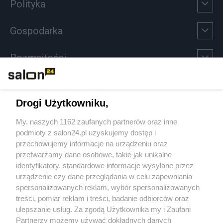
Polityka
Gospodarka
Rozmaitości
Technologie
Drogi Użytkowniku,
Sport
My, naszych 1162 zaufanych partnerów oraz inne
podmioty z salon24.pl uzyskujemy dostęp i
Społeczeństwo
przechowujemy informacje na urządzeniu oraz
przetwarzamy dane osobowe, takie jak unikalne
Kultura
identyfikatory, standardowe informacje wysyłane przez
urządzenie czy dane przeglądania w celu zapewniania
spersonalizowanych reklam, wybór spersonalizowanych
treści, pomiar reklam i treści, badanie odbiorców oraz
ulepszanie usług. Za zgodą Użytkownika my i Zaufani
X
Facebook
Instagram
Youtube
Partnerzy możemy używać dokładnych danych