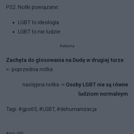
PS2. Notki powiązane:
LGBT to ideologia
LGBT to nie ludzie
Reklama
Zachęta do głosowania na Dudę w drugiej turze
<- poprzednia notka
następna notka ->
Osoby LGBT nie są równe
ludziom normalnym
Tagi: #gps65, #LGBT, #dehumanizacja
Autor: GPS