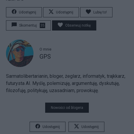
Udostępnij
Udostępnij
Lubię to!
Skomentuj
35
Obserwuj notkę
O mnie
GPS
Sarmatolibertarianin, bloger, żeglarz, informatyk, trajkkarz,
futurysta AI. Myślę, polemizuję, argumentuję, dyskutuję,
filozofuję, politykuję, uzasadniam, prowokuję.
Nowości od blogera
Udostępnij
Udostępnij