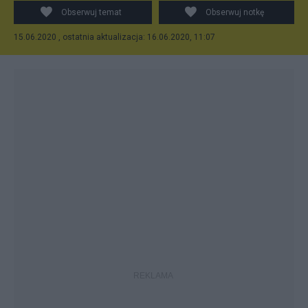
Obserwuj temat
Obserwuj notkę
15.06.2020 , ostatnia aktualizacja: 16.06.2020, 11:07