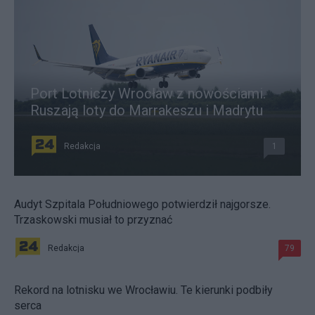
Port Lotniczy Wrocław z nowościami.
Ruszają loty do Marrakeszu i Madrytu
Redakcja
1
Audyt Szpitala Południowego potwierdził najgorsze.
Trzaskowski musiał to przyznać
Redakcja
79
Rekord na lotnisku we Wrocławiu. Te kierunki podbiły
serca