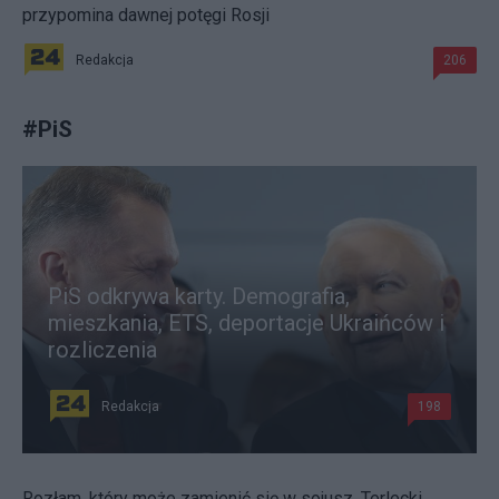
przypomina dawnej potęgi Rosji
Redakcja
206
#
PiS
PiS odkrywa karty. Demografia,
mieszkania, ETS, deportacje Ukraińców i
rozliczenia
Redakcja
198
Rozłam, który może zamienić się w sojusz. Terlecki