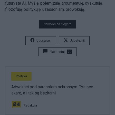
futurysta AI. Myślę, polemizuję, argumentuję, dyskutuję,
filozofuję, politykuję, uzasadniam, prowokuję.
Nowości od blogera
Udostępnij
Udostępnij
Skomentuj
79
Polityka
Adwokaci pod parasolem ochronnym. Tysiące
skarg, a i tak są bezkarni
Redakcja