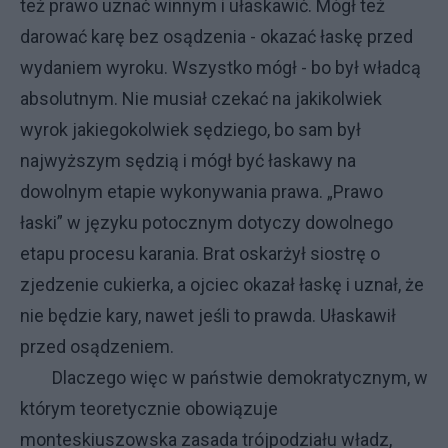
też prawo uznać winnym i ułaskawić. Mógł też
darować karę bez osądzenia - okazać łaskę przed
wydaniem wyroku. Wszystko mógł - bo był władcą
absolutnym. Nie musiał czekać na jakikolwiek
wyrok jakiegokolwiek sędziego, bo sam był
najwyższym sędzią i mógł być łaskawy na
dowolnym etapie wykonywania prawa. „Prawo
łaski” w języku potocznym dotyczy dowolnego
etapu procesu karania. Brat oskarżył siostrę o
zjedzenie cukierka, a ojciec okazał łaskę i uznał, że
nie będzie kary, nawet jeśli to prawda. Ułaskawił
przed osądzeniem.
Dlaczego więc w państwie demokratycznym, w
którym teoretycznie obowiązuje
monteskiuszowska zasada trójpodziału władz,