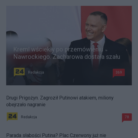
Kreml wściekły po przemówieniu
Nawrockiego. Zacharowa dostała szału
Redakcja
369
Drugi Prigożyn. Zagroził Putinowi atakiem, miliony
obejrzało nagranie
Redakcja
78
Parada słabości Putina? Plac Czerwony już nie