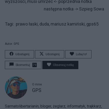
wyższości, musi umrzeć
<- poprzednia notka
następna notka ->
Szpieg Sowa
Tagi: prawo łaski, duda, mariusz kamiński, gps65
Autor: GPS
Udostępnij
Udostępnij
Lubię to!
Skomentuj
79
Obserwuj notkę
O mnie
GPS
Sarmatolibertarianin, bloger, żeglarz, informatyk, trajkkarz,