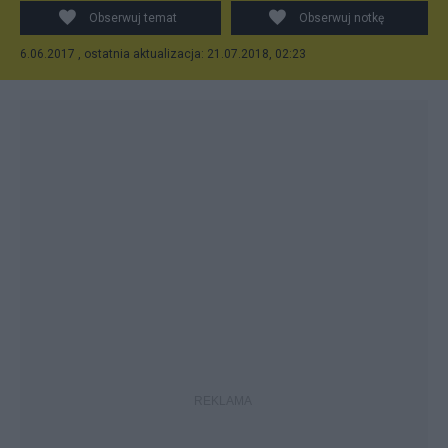
Obserwuj temat
Obserwuj notkę
6.06.2017 , ostatnia aktualizacja: 21.07.2018, 02:23