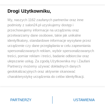
Technologie
Drogi Użytkowniku,
Sport
My, naszych 1162 zaufanych partnerów oraz inne
podmioty z salon24.pl uzyskujemy dostęp i
Społeczeństwo
przechowujemy informacje na urządzeniu oraz
przetwarzamy dane osobowe, takie jak unikalne
Kultura
identyfikatory, standardowe informacje wysyłane przez
urządzenie czy dane przeglądania w celu zapewniania
spersonalizowanych reklam, wybór spersonalizowanych
treści, pomiar reklam i treści, badanie odbiorców oraz
ulepszanie usług. Za zgodą Użytkownika my i Zaufani
X
Facebook
Instagram
Youtube
Partnerzy możemy używać dokładnych danych
geolokalizacyjnych oraz aktywnie skanować
charakterystykę urządzenia do celów identyfikacji.
Web Content Media sp. z o. o. © 2022
Ponieważ cenimy Twoją prywatność, prosimy o zgodę na
korzystanie z tych technologii poprzez kliknięcie
„Akceptuję”. Zgoda jest dobrowolna i zawsze możesz ją
Pomoc
O nas
Praca
Reklama
Kontakt
zmienić/wycofać klikając przycisk ustawień prywatności
PARTNERZY
USTAWIENIA
znajdujący się w lewym dolnym rogu strony
. Niektóre