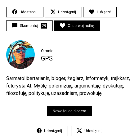
Udostępnij
Udostępnij
Lubię to!
Skomentuj
29
Obserwuj notkę
O mnie
GPS
Sarmatolibertarianin, bloger, żeglarz, informatyk, trajkkarz,
futurysta AI. Myślę, polemizuję, argumentuję, dyskutuję,
filozofuję, politykuję, uzasadniam, prowokuję.
Nowości od blogera
Udostępnij
Udostępnij