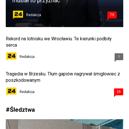
musiał to przyznać
Redakcja
79
Rekord na lotnisku we Wrocławiu. Te kierunki podbiły
serca
Redakcja
1
Tragedia w Brzesku. Tłum gapiów nagrywał śmigłowiec z
poszkodowanym
Redakcja
29
#
Śledztwa