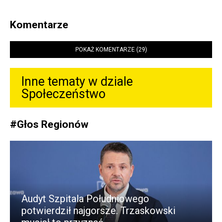
Komentarze
POKAŻ KOMENTARZE (29)
Inne tematy w dziale
Społeczeństwo
#
Głos Regionów
Audyt Szpitala Południowego
potwierdził najgorsze. Trzaskowski