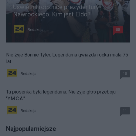
Uświetnił rocznicę prezydentury
Nawrockiego. Kim jest Eldo?
Redakcja
85
Nie żyje Bonnie Tyler. Legendarna gwiazda rocka miała 75
lat
Redakcja
15
Ta piosenka była legendarna. Nie żyje głos przeboju
"Y.M.C.A."
Redakcja
11
Najpopularniejsze