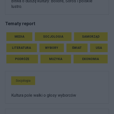
Bitwa o duszę kultury: Bolloré, Soros i polskie
lustro.
Tematy report
MEDIA
SOCJOLOGIA
SAMORZĄD
LITERATURA
WYBORY
ŚWIAT
USA
PODRÓŻE
MUZYKA
EKONOMIA
Socjologia
Kultura pole walki o głosy wyborców