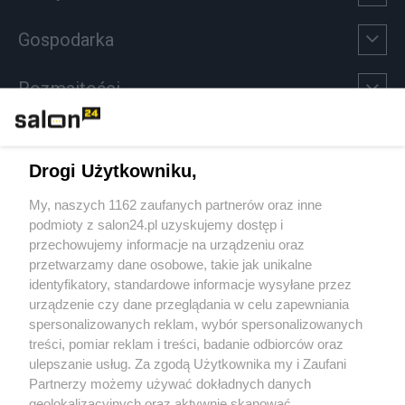
Gospodarka
Rozmaitości
Technologie
Drogi Użytkowniku,
Sport
My, naszych 1162 zaufanych partnerów oraz inne
podmioty z salon24.pl uzyskujemy dostęp i
Społeczeństwo
przechowujemy informacje na urządzeniu oraz
przetwarzamy dane osobowe, takie jak unikalne
Kultura
identyfikatory, standardowe informacje wysyłane przez
urządzenie czy dane przeglądania w celu zapewniania
spersonalizowanych reklam, wybór spersonalizowanych
treści, pomiar reklam i treści, badanie odbiorców oraz
ulepszanie usług. Za zgodą Użytkownika my i Zaufani
X
Facebook
Instagram
Youtube
Partnerzy możemy używać dokładnych danych
geolokalizacyjnych oraz aktywnie skanować