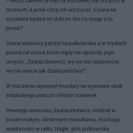
– Może zawiesi je Pan na wystawie, nie chcą ich w
muzeum, a ja nie chcę ich wyrzucać. U pana na
wystawie będzie im dobrze. No co, mogę o to
prosić?
Szaraczkiewicz patrzył na pułkownika, a w myślach
powtarzał słowa, które nigdy nie opuściły jego
umysłu: „Szaraczkiewicz, wy nic nie rozumiecie,
wy nie wiecie jak działa państwo!”.
W milczeniu wywiesił mundury na wystawie obok
indiańskiego ponczo i letnich sukienek.
Pewnego wieczoru, Szaraczkiewicz siedział w
swoim małym, skromnym mieszkaniu, słuchając
wiadomości w radiu. Nagle, głos pułkownika