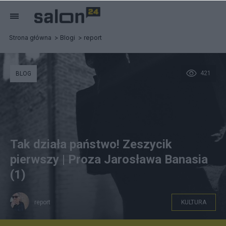
Strona główna
Blogi
report
421
BLOG
Tak działa państwo! Zeszycik
pierwszy | Proza Jarosława Banasia
(1)
report
KULTURA
Tak działa państwo. Proza.