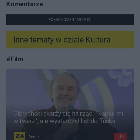
Komentarze
POKAŻ KOMENTARZE (2)
Inne tematy w dziale
Kultura
#
Film
Olbrychski skarży się na rząd. "Napluł mi
w twarz", ale wystarczył list do Tuska
Redakcja
116