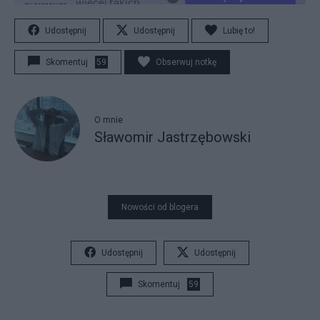
Udostępnij
Udostępnij
Lubię to!
Skomentuj
59
Obserwuj notkę
O mnie
Sławomir Jastrzębowski
Nowości od blogera
Udostępnij
Udostępnij
Skomentuj
59