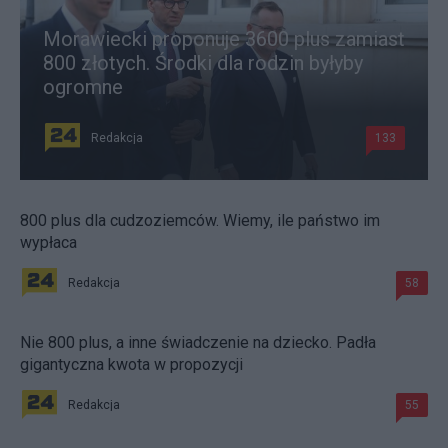
Morawiecki proponuje 3600 plus zamiast
800 złotych. Środki dla rodzin byłyby
ogromne
Redakcja
133
800 plus dla cudzoziemców. Wiemy, ile państwo im
wypłaca
Redakcja
58
Nie 800 plus, a inne świadczenie na dziecko. Padła
gigantyczna kwota w propozycji
Redakcja
55