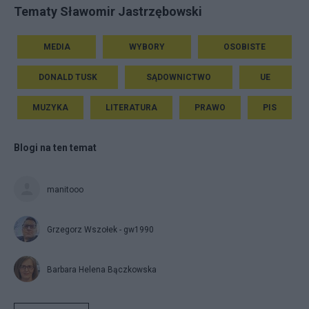
Tematy Sławomir Jastrzębowski
MEDIA
WYBORY
OSOBISTE
DONALD TUSK
SĄDOWNICTWO
UE
MUZYKA
LITERATURA
PRAWO
PIS
Blogi na ten temat
manitooo
Grzegorz Wszołek - gw1990
Barbara Helena Bączkowska