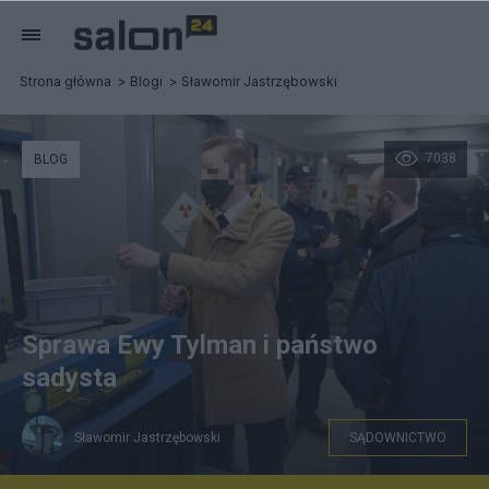
Strona główna
Blogi
Sławomir Jastrzębowski
7038
BLOG
Sprawa Ewy Tylman i państwo
sadysta
Sławomir Jastrzębowski
SĄDOWNICTWO
Adam Z., podejrzany ws. śmierci Ewy Tylman. Fot. PAP