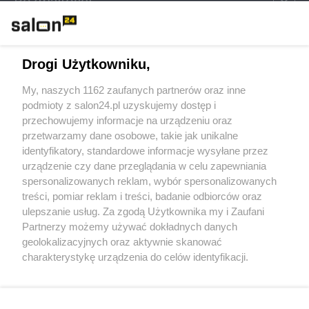
Rozmaitości
Technologie
Drogi Użytkowniku,
Sport
My, naszych 1162 zaufanych partnerów oraz inne
podmioty z salon24.pl uzyskujemy dostęp i
Społeczeństwo
przechowujemy informacje na urządzeniu oraz
przetwarzamy dane osobowe, takie jak unikalne
Kultura
identyfikatory, standardowe informacje wysyłane przez
urządzenie czy dane przeglądania w celu zapewniania
spersonalizowanych reklam, wybór spersonalizowanych
treści, pomiar reklam i treści, badanie odbiorców oraz
ulepszanie usług. Za zgodą Użytkownika my i Zaufani
X
Facebook
Instagram
Youtube
Partnerzy możemy używać dokładnych danych
geolokalizacyjnych oraz aktywnie skanować
charakterystykę urządzenia do celów identyfikacji.
Web Content Media sp. z o. o. © 2022
Ponieważ cenimy Twoją prywatność, prosimy o zgodę na
korzystanie z tych technologii poprzez kliknięcie
„Akceptuję”. Zgoda jest dobrowolna i zawsze możesz ją
Pomoc
O nas
Praca
Reklama
Kontakt