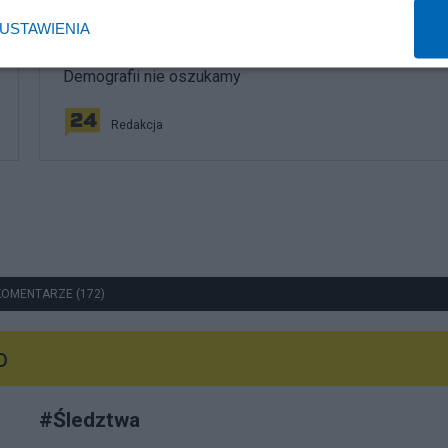
Społeczeństwo
USTAWIENIA
Już niedługo 70 miast może zniknąć z mapy Polski.
Demografii nie oszukamy
Redakcja
KOMENTARZE (172)
o
#
Śledztwa