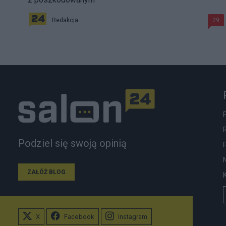
Redakcja
29
Podziel się swoją opinią
ZAŁÓŻ BLOG
X
Facebook
Instagram