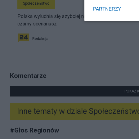
Społeczeństwo
PARTNERZY
Polska wyludnia się szybciej niż zakładano. Spełnia się
czarny scenariusz
Redakcja
Komentarze
POKAŻ 
Inne tematy w dziale
Społeczeństw
#
Głos Regionów