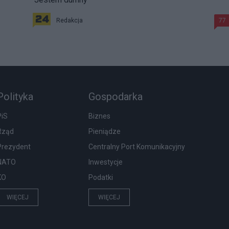
Redakcja
77
Polityka
Gospodarka
PiS
Biznes
Rząd
Pieniądze
Prezydent
Centralny Port Komunikacyjny
NATO
Inwestycje
KO
Podatki
WIĘCEJ
WIĘCEJ