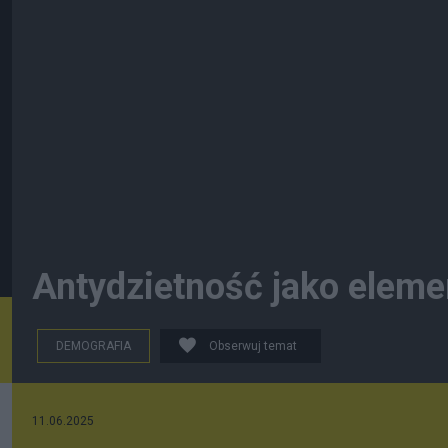
Antydzietność jako elemen
DEMOGRAFIA
Obserwuj temat
11.06.2025