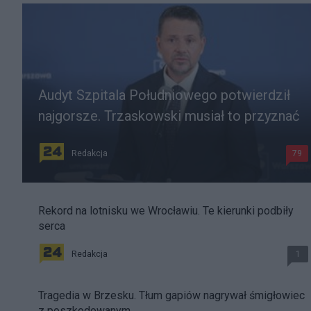
Audyt Szpitala Południowego potwierdził
najgorsze. Trzaskowski musiał to przyznać
Redakcja
79
Rekord na lotnisku we Wrocławiu. Te kierunki podbiły
serca
Redakcja
1
Tragedia w Brzesku. Tłum gapiów nagrywał śmigłowiec
z poszkodowanym