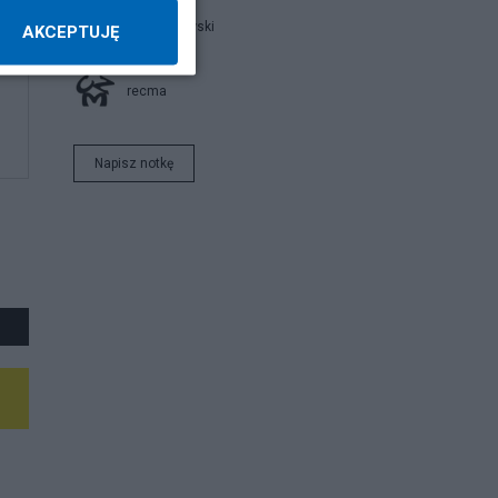
Filip Palkowski
AKCEPTUJĘ
recma
Napisz notkę