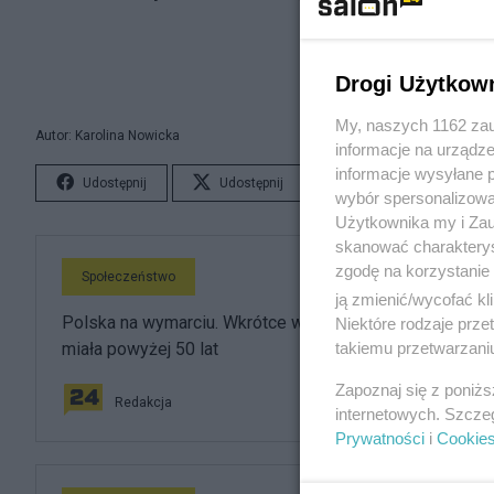
Drogi Użytkow
My, naszych 1162 zau
Autor: Karolina Nowicka
informacje na urządze
informacje wysyłane 
Udostępnij
Udostępnij
Lubię to!
S
wybór spersonalizowan
Użytkownika my i Zau
skanować charakterys
zgodę na korzystanie 
Społeczeństwo
ją zmienić/wycofać kl
Polska na wymarciu. Wkrótce większość z nas będzie
Niektóre rodzaje prz
takiemu przetwarzaniu
miała powyżej 50 lat
Zapoznaj się z poniż
Redakcja
internetowych. Szcze
Prywatności
i
Cookie