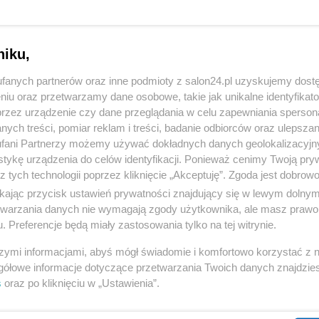
niku,
fanych partnerów oraz inne podmioty z salon24.pl uzyskujemy dost
niu oraz przetwarzamy dane osobowe, takie jak unikalne identyfikat
przez urządzenie czy dane przeglądania w celu zapewniania sperson
komentuj
172
Obserwuj notkę
ych treści, pomiar reklam i treści, badanie odbiorców oraz ulepszan
fani Partnerzy możemy używać dokładnych danych geolokalizacyjn
tykę urządzenia do celów identyfikacji. Ponieważ cenimy Twoją pry
z tych technologii poprzez kliknięcie „Akceptuję”. Zgoda jest dobro
Społeczeństwo
ikając przycisk ustawień prywatności znajdujący się w lewym dolny
Bez własnego mieszkania Polacy nie myślą o rodzinie.
etwarzania danych nie wymagają zgody użytkownika, ale masz prawo 
. Preferencje będą miały zastosowania tylko na tej witrynie.
Jedna z przyczyn katastrofy
szymi informacjami, abyś mógł świadomie i komfortowo korzystać z
Redakcja
gółowe informacje dotyczące przetwarzania Twoich danych znajdzi
s
oraz po kliknięciu w „Ustawienia”.