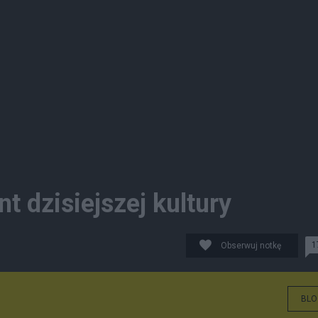
t dzisiejszej kultury
1
Obserwuj notkę
BLO