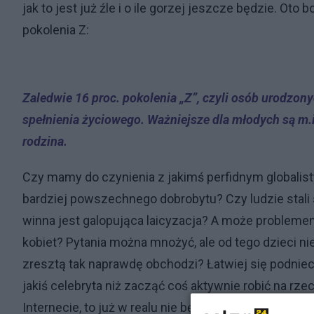
jak to jest już źle i o ile gorzej jeszcze będzie. O
pokolenia Z:
Zaledwie 16 proc. pokolenia „Z”, czyli osób urodzon
spełnienia życiowego. Ważniejsze dla młodych są m.i
rodzina.
Czy mamy do czynienia z jakimś perfidnym global
bardziej powszechnego dobrobytu? Czy ludzie stali 
winna jest galopująca laicyzacja? A może probleme
kobiet? Pytania można mnożyć, ale od tego dzieci 
zresztą tak naprawdę obchodzi? Łatwiej się podnie
jakiś celebryta niż zacząć coś aktywnie robić na rze
Internecie, to już w realu nie będzie miał na to sił. :)