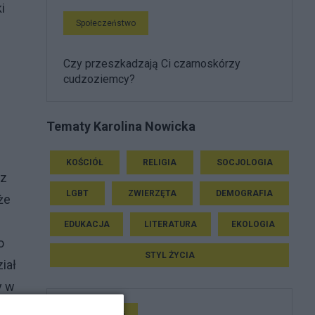
i
Społeczeństwo
Czy przeszkadzają Ci czarnoskórzy
cudzoziemcy?
Tematy Karolina Nowicka
KOŚCIÓŁ
RELIGIA
SOCJOLOGIA
az
LGBT
ZWIERZĘTA
DEMOGRAFIA
że
EDUKACJA
LITERATURA
EKOLOGIA
o
STYL ŻYCIA
iał
y w
Rozmaitości