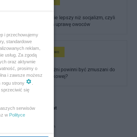
Kapitalizm nie lepszy niż socjalizm, czyli
więzienie za uprawę owoców
ęp i przechowujemy
ory, standardowe
alizowanych reklam,
Społeczeństwo
ie usług. Za zgodą
ych oraz aktywnie
watność, prosimy o
Czy mężczyźni powinni być zmuszani do
wolna i zawsze możesz
służby wojskowej?
m rogu strony
.
sprzeciwić się
 naszych serwisów
Blogi na ten temat
esz w
Polityce
brat Damian