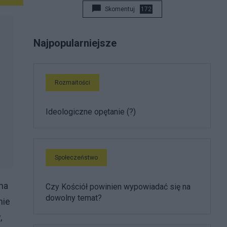
Skomentuj
172
Najpopularniejsze
Rozmaitości
Ideologiczne opętanie (?)
Społeczeństwo
na
Czy Kościół powinien wypowiadać się na
dowolny temat?
nie
,