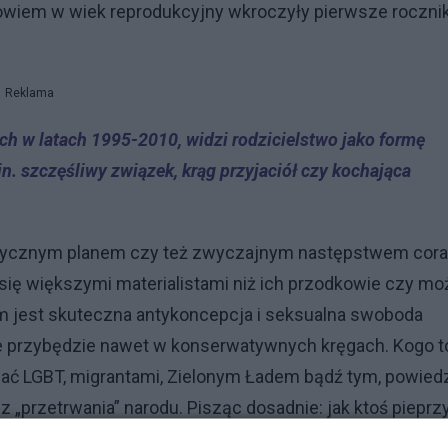
to bowiem w wiek reprodukcyjny wkroczyły pierwsze rocznik
Reklama
ych w latach 1995-2010, widzi rodzicielstwo jako formę
n. szczęśliwy związek, krąg przyjaciół czy kochająca
istycznym planem czy też zwyczajnym następstwem cor
się większymi materialistami niż ich przodkowie czy mo
m jest skuteczna antykoncepcja i seksualna swoboda
nie przybędzie nawet w konserwatywnych kręgach. Kogo t
cać LGBT, migrantami, Zielonym Ładem bądź tym, powiedz
cz „przetrwania” narodu. Pisząc dosadnie: jak ktoś pieprz