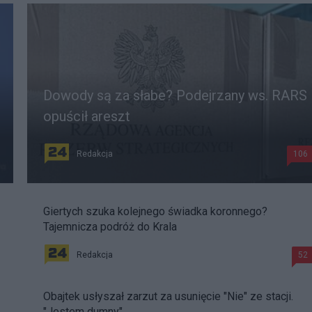
Dowody są za słabe? Podejrzany ws. RARS
opuścił areszt
Redakcja
106
Giertych szuka kolejnego świadka koronnego?
Tajemnicza podróż do Krala
Redakcja
52
Obajtek usłyszał zarzut za usunięcie "Nie" ze stacji.
"Jestem dumny"