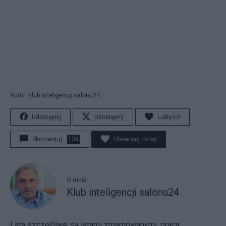
Autor: Klub inteligencji salonu24
Udostępnij
Udostępnij
Lubię to!
Skomentuj
139
Obserwuj notkę
O mnie
Klub inteligencji salonu24
Lata szczęśliwe są latami zmarnowanymi, praca