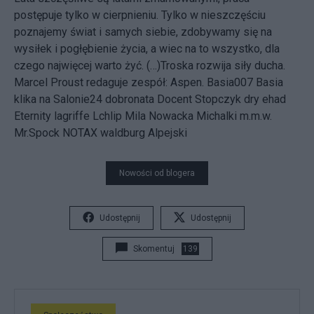
postępuje tylko w cierpnieniu. Tylko w nieszczęściu
poznajemy świat i samych siebie, zdobywamy się na
wysiłek i pogłębienie życia, a wiec na to wszystko, dla
czego najwięcej warto żyć. (…)Troska rozwija siły ducha.
Marcel Proust redaguje zespół: Aspen. Basia007 Basia
klika na Salonie24 dobronata Docent Stopczyk dry ehad
Eternity lagriffe Lchlip Mila Nowacka Michalki m.m.w.
Mr.Spock NOTAX waldburg Alpejski
Nowości od blogera
Udostępnij
Udostępnij
Skomentuj
139