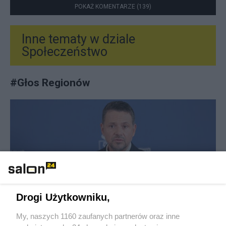
POKAŻ KOMENTARZE (139)
Inne tematy w dziale
Społeczeństwo
#
Głos Regionów
Audyt Szpitala Południowego
potwierdził najgorsze. Trzaskowski
musiał to przyznać
Drogi Użytkowniku,
Redakcja
63
My, naszych 1160 zaufanych partnerów oraz inne