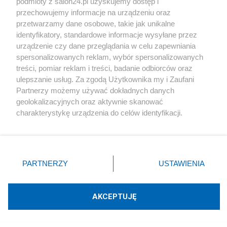
podmioty z salon24.pl uzyskujemy dostęp i
przechowujemy informacje na urządzeniu oraz
przetwarzamy dane osobowe, takie jak unikalne
Rekord na lotnisku we Wrocławiu. Te kierunki podbiły
identyfikatory, standardowe informacje wysyłane przez
serca
urządzenie czy dane przeglądania w celu zapewniania
Redakcja
1
spersonalizowanych reklam, wybór spersonalizowanych
treści, pomiar reklam i treści, badanie odbiorców oraz
ulepszanie usług. Za zgodą Użytkownika my i Zaufani
Tragedia w Brzesku. Tłum gapiów nagrywał śmigłowiec z
Partnerzy możemy używać dokładnych danych
poszkodowanym
geolokalizacyjnych oraz aktywnie skanować
charakterystykę urządzenia do celów identyfikacji.
Redakcja
29
Ponieważ cenimy Twoją prywatność, prosimy o zgodę na
korzystanie z tych technologii poprzez kliknięcie
„Akceptuję”. Zgoda jest dobrowolna i zawsze możesz ją
#
Śledztwa
zmienić/wycofać klikając przycisk ustawień prywatności
PARTNERZY
USTAWIENIA
znajdujący się w lewym dolnym rogu strony
. Niektóre
rodzaje przetwarzania danych nie wymagają zgody
użytkownika, ale masz prawo sprzeciwić się takiemu
AKCEPTUJĘ
przetwarzaniu. Preferencje będą miały zastosowania tylko
na tej witrynie.