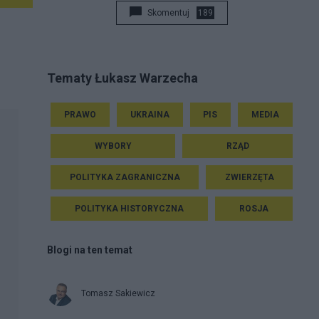
Skomentuj
189
Tematy Łukasz Warzecha
PRAWO
UKRAINA
PIS
MEDIA
WYBORY
RZĄD
POLITYKA ZAGRANICZNA
ZWIERZĘTA
POLITYKA HISTORYCZNA
ROSJA
Blogi na ten temat
Tomasz Sakiewicz