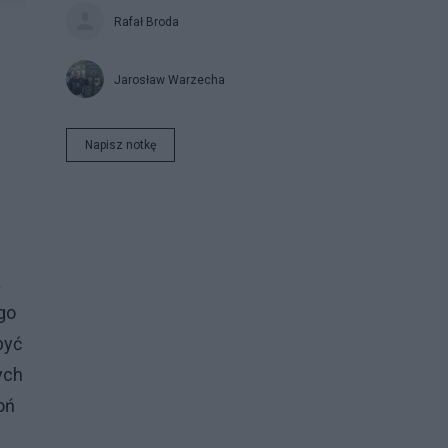
Rafał Broda
Jarosław Warzecha
Napisz notkę
a
go
być
ych
oń