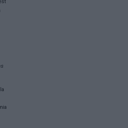
est
h
as
la
nia