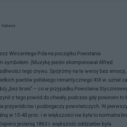
Reklama
przez Wincentego Pola na początku Powstania
ym symbolem. (Muzykę pieśni skomponował Alfred
kodliwości tego zrywu. Spójrzmy na te wersy bez emocji,
wielkich poetów polskiego romantycznego XIX w. uznał z
bój „bez broni” – co w przypadku Powstania Styczniowe
czynił z tego powód do chwały, podczas gdy powinien to 
żenia przywódców i podżegaczy powstańczych. W pierwsz
ną w 15-40 proc. i w większości nie była to normalna br
opiero jesienią 1863 r. większość oddziałów była