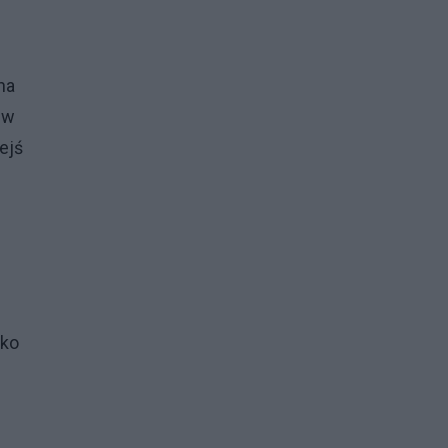
na
 w
ejś
lko