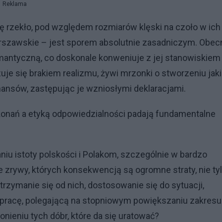
Reklama
się rzekło, pod względem rozmiarów klęski na czoło w ich
rszawskie – jest sporem absolutnie zasadniczym. Obec
omantyczną, co doskonale konweniuje z jej stanowiskiem
uje się brakiem realizmu, żywi mrzonki o stworzeniu jaki
inansów, zastępując je wzniosłymi deklaracjami.
nań a etyką odpowiedzialności padają fundamentalne
niu istoty polskości i Polakom, szczególnie w bardzo
 zrywy, których konsekwencją są ogromne straty, nie ty
strzymanie się od nich, dostosowanie się do sytuacji,
 pracę, polegającą na stopniowym powiększaniu zakresu
hronieniu tych dóbr, które da się uratować?