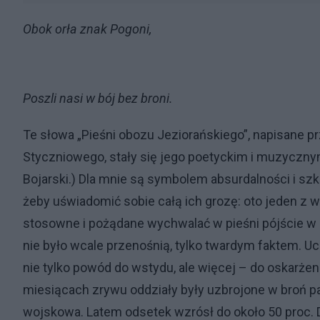
Obok orła znak Pogoni,
Poszli nasi w bój bez broni.
Te słowa „Pieśni obozu Jeziorańskiego”, napisane 
Styczniowego, stały się jego poetyckim i muzyczn
Bojarski.) Dla mnie są symbolem absurdalności i sz
żeby uświadomić sobie całą ich grozę: oto jeden z 
stosowne i pożądane wychwalać w pieśni pójście w 
nie było wcale przenośnią, tylko twardym faktem. U
nie tylko powód do wstydu, ale więcej – do oskar
miesiącach zrywu oddziały były uzbrojone w broń pal
wojskowa. Latem odsetek wzrósł do około 50 proc. D