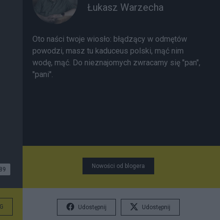
Łukasz Warzecha
Oto naści twoje wiosło:
błądzący w odmętów
powodzi, masz tu kaduceus polski, mąć nim
wodę, mąć. Do nieznajomych zwracamy się "pan",
"pani".
Nowości od blogera
89
G
Udostępnij
Udostępnij