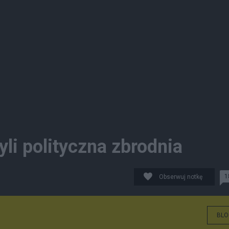
li polityczna zbrodnia
1
Obserwuj notkę
BLO