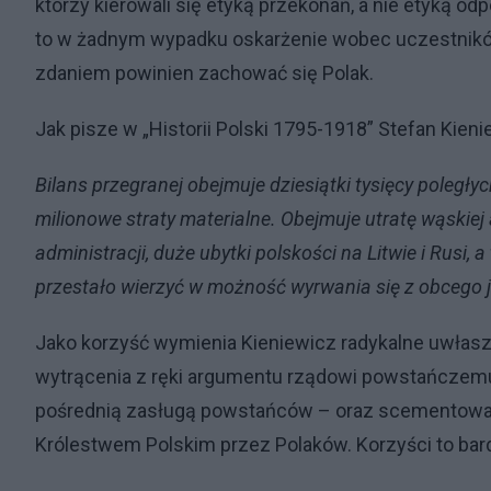
którzy kierowali się etyką przekonań, a nie etyką o
to w żadnym wypadku oskarżenie wobec uczestników
zdaniem powinien zachować się Polak.
Jak pisze w „Historii Polski 1795-1918” Stefan Kieni
Bilans przegranej obejmuje dziesiątki tysięcy poległych
milionowe straty materialne. Obejmuje utratę wąskiej 
administracji, duże ubytki polskości na Litwie i Rusi,
przestało wierzyć w możność wyrwania się z obcego
Jako korzyść wymienia Kieniewicz radykalne uwłasz
wytrącenia z ręki argumentu rządowi powstańczemu
pośrednią zasługą powstańców – oraz scementowan
Królestwem Polskim przez Polaków. Korzyści to bar