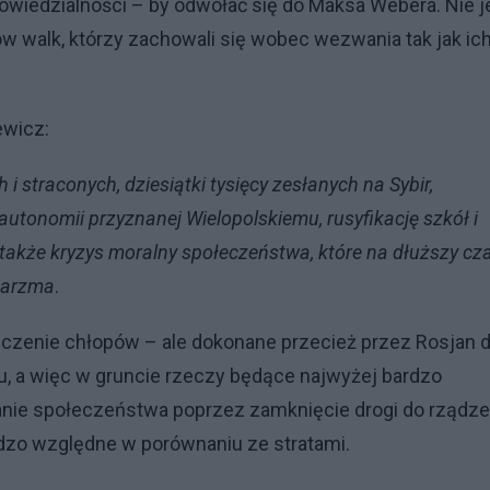
dpowiedzialności – by odwołać się do Maksa Webera. Nie j
 walk, którzy zachowali się wobec wezwania tak jak ic
ewicz:
 i straconych, dziesiątki tysięcy zesłanych na Sybir,
autonomii przyznanej Wielopolskiemu, rusyfikację szkół i
 a także kryzys moralny społeczeństwa, które na dłuższy cz
 jarzma
.
czenie chłopów – ale dokonane przecież przez Rosjan d
, a więc w gruncie rzeczy będące najwyżej bardzo
ie społeczeństwa poprzez zamknięcie drogi do rządze
dzo względne w porównaniu ze stratami.