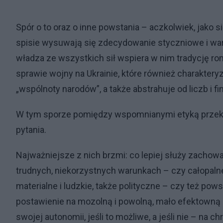
Spór o to oraz o inne powstania – aczkolwiek, jako 
spisie wysuwają się zdecydowanie styczniowe i wa
władza ze wszystkich sił wspiera w nim tradycję r
sprawie wojny na Ukrainie, które również charakteryz
„wspólnoty narodów”, a także abstrahuje od liczb i f
W tym sporze pomiędzy wspomnianymi etyką przeko
pytania.
Najważniejsze z nich brzmi: co lepiej służy zachowa
trudnych, niekorzystnych warunkach – czy całopalne
materialne i ludzkie, także polityczne – czy też pow
postawienie na mozolną i powolną, mało efektowną
swojej autonomii, jeśli to możliwe, a jeśli nie – na c