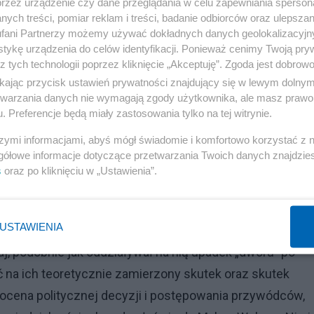
przez urządzenie czy dane przeglądania w celu zapewniania sperson
a administracji Królestwa Polskiego oraz ogromnego
ych treści, pomiar reklam i treści, badanie odbiorców oraz ulepszan
o. Powstanie zaprzepaściło wszystkie te osiągnięcia,
fani Partnerzy możemy używać dokładnych danych geolokalizacyjn
tykę urządzenia do celów identyfikacji. Ponieważ cenimy Twoją pry
znaczało konfiskaty majątków na gigantyczną skalę i
z tych technologii poprzez kliknięcie „Akceptuję”. Zgoda jest dobro
ensywy. Zamiast organicznej pracy, jakiej świadkiem by
ikając przycisk ustawień prywatności znajdujący się w lewym dolny
uchu, który szybko skończył się klęską.
etwarzania danych nie wymagają zgody użytkownika, ale masz prawo 
. Preferencje będą miały zastosowania tylko na tej witrynie.
Reklama
szymi informacjami, abyś mógł świadomie i komfortowo korzystać z
gółowe informacje dotyczące przetwarzania Twoich danych znajdzi
ychwalają je jako ideową i duchową podstawę dla Powsta
s
oraz po kliknięciu w „Ustawienia”.
iennych okolicznościach powtórzył się ten sam schema
traceńczej i nic niedającej walki, kosztującej życie bli
USTAWIENIA
 stratami dla kultury materialnej. Te ostatnie, śmiem
aj, podobnie jak oddziaływał na nią upadek „dworu” po
ć na ich teoretycznie zamierzony skutek oraz skutek
o ocena politycznej decyzji i postępowania przywódców,