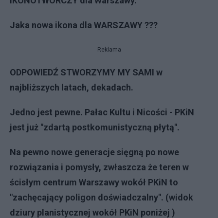
IKONOTWÓRCZY dla Warszawy.
Jaka nowa ikona dla WARSZAWY ???
Reklama
ODPOWIEDŹ STWORZYMY MY SAMI w
najbliższych latach, dekadach.
Jedno jest pewne. Pałac Kultu i Nicości - PKiN
jest już "zdartą postkomunistyczną płytą".
Na pewno nowe generacje sięgną po nowe
rozwiązania i pomysły, zwłaszcza że teren w
ścisłym centrum Warszawy wokół PKiN to
"zachęcający poligon doświadczalny". (widok
dziury planistycznej wokół PKiN poniżej )