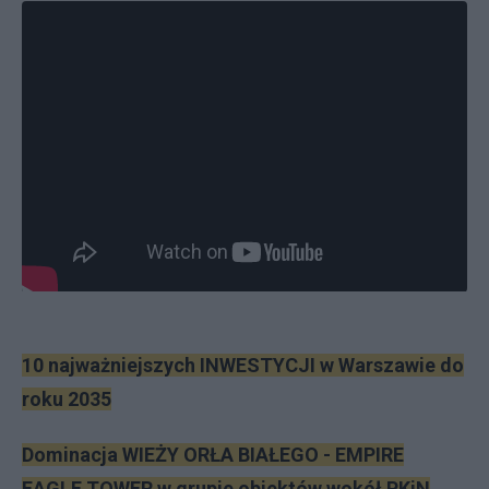
10 najważniejszych INWESTYCJI w Warszawie do
roku 2035
Dominacja WIEŻY ORŁA BIAŁEGO - EMPIRE
EAGLE TOWER w grupie obiektów wokół PKiN