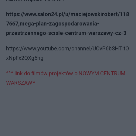
https://www.salon24.pl/u/maciejowskirobert/118
7667,mega-plan-zagospodarowania-
przestrzennego-scisle-centrum-warszawy-cz-3
https://www.youtube.com/channel/UCvP6bSHTltO
xNpFx2QXg5hg
^^^ link do filmów projektów o NOWYM CENTRUM
WARSZAWY
^^^ link do filmów projektów o NOWYM
CENTRUM WARSZAWYrobert maciejowski
warszawa centrum plac defilad centralny łuk