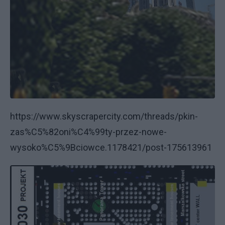
https://www.skyscrapercity.com/threads/pkin-
zas%C5%82oni%C4%99ty-przez-nowe-
wysoko%C5%9Bciowce.1178421/post-175613961