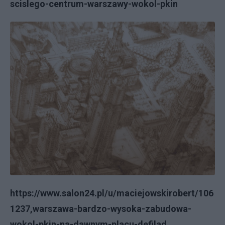
scislego-centrum-warszawy-wokol-pkin
https://www.salon24.pl/u/maciejowskirobert/106
1237,warszawa-bardzo-wysoka-zabudowa-
wokol-pkin-na-dawnym-placu-defilad